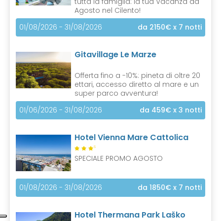
tutta la famiglia: la tua Vacanza ad
Agosto nel Cilento!
01/08/2026 - 31/08/2026
da 2150€
x 7 notti
Gitavillage Le Marze
Offerta fino a -10%: pineta di oltre 20
ettari, accesso diretto al mare e un
super parco avventura!
01/06/2026 - 31/08/2026
da 459€
x 3 notti
Hotel Vienna Mare Cattolica
S
SPECIALE PROMO AGOSTO
01/08/2026 - 31/08/2026
da 1850€
x 7 notti
Hotel Thermana Park Laško