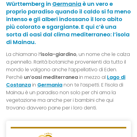
Württemberg
in
Germania
è un vero e
proprio paradiso quando il caldo si fa meno
intenso e gli alberi indossano il loro abito
più colorato e sgargiante. E qui c’è una
sorta di oasi dal clima mediterraneo: l’isola
di Mainau.
La chiamano l
‘isola-giardino
, un nome che le calza
a pennello. Rarità botaniche provenienti da tutto il
mondo le valgono anche l’appellativo di Eden.
Perché
un’oasi mediterranea
in mezzo al
Lago di
Costanza
in
Germania
non te l’aspetti. E l’isola di
Mainau è un paradiso non solo per chi ama la
vegetazione ma anche per i bambini che qui
trovano davvero pane per i loro denti.