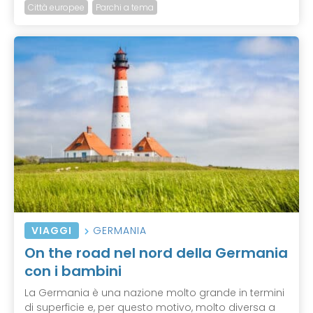
Città europee
Parchi a tema
VIAGGI
GERMANIA
On the road nel nord della Germania
con i bambini
La Germania è una nazione molto grande in termini
di superficie e, per questo motivo, molto diversa a