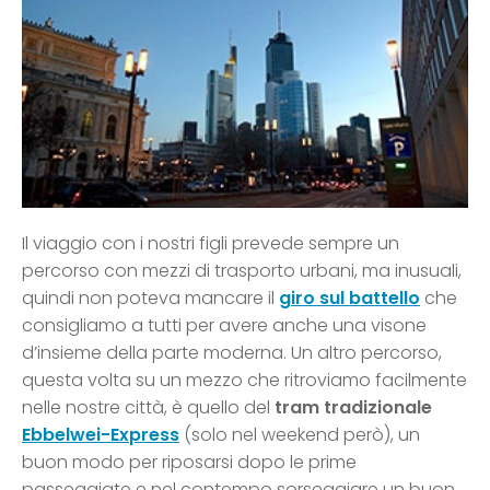
Il viaggio con i nostri figli prevede sempre un
percorso con mezzi di trasporto urbani, ma inusuali,
quindi non poteva mancare il
giro sul battello
che
consigliamo a tutti per avere anche una visone
d’insieme della parte moderna. Un altro percorso,
questa volta su un mezzo che ritroviamo facilmente
nelle nostre città, è quello del
tram tradizionale
Ebbelwei-Express
(solo nel weekend però), un
buon modo per riposarsi dopo le prime
passeggiate e nel contempo sorseggiare un buon