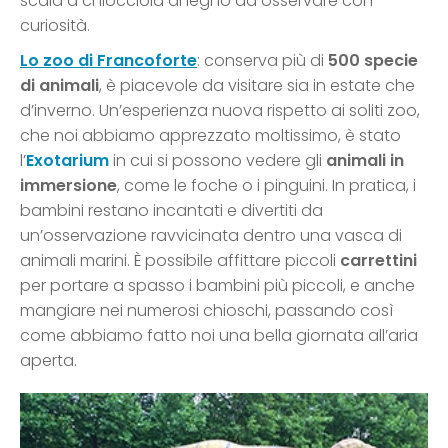
scala a chiocciola di legno da osservare con
curiosità.
Lo zoo di Francoforte
: conserva più di
500 specie
di animali
, è piacevole da visitare sia in estate che
d’inverno. Un’esperienza nuova rispetto ai soliti zoo,
che noi abbiamo apprezzato moltissimo, è stato
l’
Exotarium
in cui si possono vedere gli
animali in
immersione
, come le foche o i pinguini. In pratica, i
bambini restano incantati e divertiti da
un’osservazione ravvicinata dentro una vasca di
animali marini. È possibile affittare piccoli
carrettini
per portare a spasso i bambini più piccoli, e anche
mangiare nei numerosi chioschi, passando così
come abbiamo fatto noi una bella giornata all’aria
aperta.