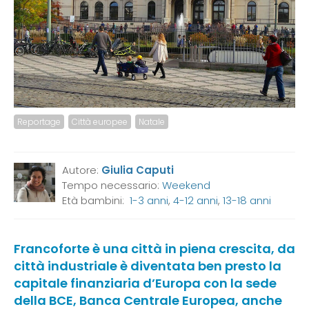
Reportage
Città europee
Natale
Autore:
Giulia Caputi
Tempo necessario:
Weekend
Età bambini:
1-3 anni
,
4-12 anni
,
13-18 anni
Francoforte è una città in piena crescita, da
città industriale è diventata ben presto la
capitale finanziaria d’Europa con la sede
della BCE, Banca Centrale Europea, anche