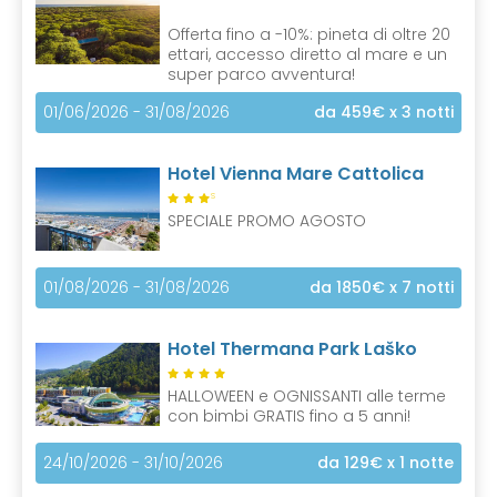
Offerta fino a -10%: pineta di oltre 20
ettari, accesso diretto al mare e un
super parco avventura!
01/06/2026 - 31/08/2026
da 459€
x 3 notti
Hotel Vienna Mare Cattolica
S
SPECIALE PROMO AGOSTO
01/08/2026 - 31/08/2026
da 1850€
x 7 notti
Hotel Thermana Park Laško
HALLOWEEN e OGNISSANTI alle terme
con bimbi GRATIS fino a 5 anni!
24/10/2026 - 31/10/2026
da 129€
x 1 notte