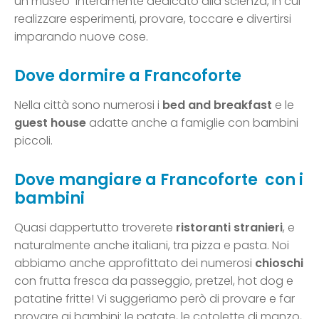
un museo interamente dedicato alla scienza, in cui
realizzare esperimenti, provare, toccare e divertirsi
imparando nuove cose.
Dove dormire a Francoforte
Nella città sono numerosi i
bed and breakfast
e le
guest house
adatte anche a famiglie con bambini
piccoli.
Dove mangiare a Francoforte con i
bambini
Quasi dappertutto troverete
ristoranti stranieri
, e
naturalmente anche italiani, tra pizza e pasta. Noi
abbiamo anche approfittato dei numerosi
chioschi
con frutta fresca da passeggio, pretzel, hot dog e
patatine fritte! Vi suggeriamo però di provare e far
provare ai bambini: le patate, le cotolette di manzo,