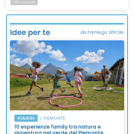
Città europee
Idee per te
da Familygo SPECIAL
VIAGGI
PIEMONTE
10 esperienze family tra natura e
avventura nel verde del Piemonte