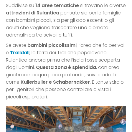
Suddivise su
14 aree tematiche
si trovano le diverse
attrazioni di Rulantica
pensate sia per le famiglie
con bambini piccoli, sia per gli adolescenti o gli
adulti che vogliono trascorrere una giornata
adrenalinica tra scivoli e tuffi.
Se avete
bambini piccolissimi
, l’area che fa per voi
è
Trølldall
, la terra dei Troll che popolavano
Rulantica ancora prima che l’isola fosse scoperta
dagli uomini.
Questa zona è splendida
, con area
giochi con acqua poco profonda, scivoli adatti
come
Kullerbuller e Schabernakker
. E tante sdraio
per i genitori che possono controllare a vista i
piccoli esploratori.