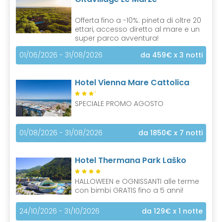
Offerta fino a -10%: pineta di oltre 20
ettari, accesso diretto al mare e un
super parco avventura!
01/06/2026 - 31/08/2026
da 459€
x 3 notti
Hotel Vienna Mare Cattolica
S
SPECIALE PROMO AGOSTO
01/08/2026 - 31/08/2026
da 1850€
x 7 notti
Hotel Thermana Park Laško
HALLOWEEN e OGNISSANTI alle terme
con bimbi GRATIS fino a 5 anni!
24/10/2026 - 31/10/2026
da 129€
x 1 notte