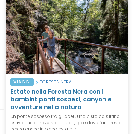
VIAGGI
FORESTA NERA
Estate nella Foresta Nera con i
bambini: ponti sospesi, canyon e
avventure nella natura
Un ponte sospeso tra gli abeti, una pista da slittino
estivo che attraversa il bosco, gole dove l’aria resta
fresca anche in piena estate e ...