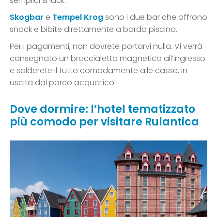
semplici snack.
Skogbar
e
Tempel Krog
sono i due bar che offrono
snack e bibite direttamente a bordo piscina.
Per i pagamenti, non dovrete portarvi nulla. Vi verrà
consegnato un braccialetto magnetico all’ingresso
e salderete il tutto comodamente alle casse, in
uscita dal parco acquatico.
Dove dormire: l’hotel tematizzato
più comodo per visitare Rulantica