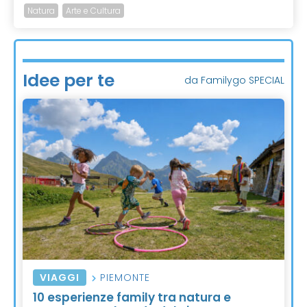
Natura
Arte e Cultura
Idee per te
da Familygo SPECIAL
VIAGGI
PIEMONTE
10 esperienze family tra natura e