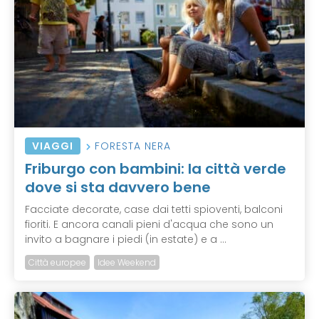
VIAGGI
FORESTA NERA
Friburgo con bambini: la città verde
dove si sta davvero bene
Facciate decorate, case dai tetti spioventi, balconi
fioriti. E ancora canali pieni d'acqua che sono un
invito a bagnare i piedi (in estate) e a ...
Città europee
Idee Weekend