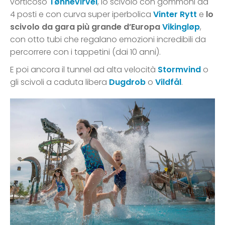
vorticoso
Tønnevirvel
, lo scivolo con gommoni da
4 posti e con curva super iperbolica
Vinter Rytt
e
lo
scivolo da gara più grande d’Europa
Vikingløp
,
con otto tubi che regalano emozioni incredibili da
percorrere con i tappetini (dai 10 anni).
E poi ancora il tunnel ad alta velocità
Stormvind
o
gli scivoli a caduta libera
Dugdrob
o
Vildfål
.