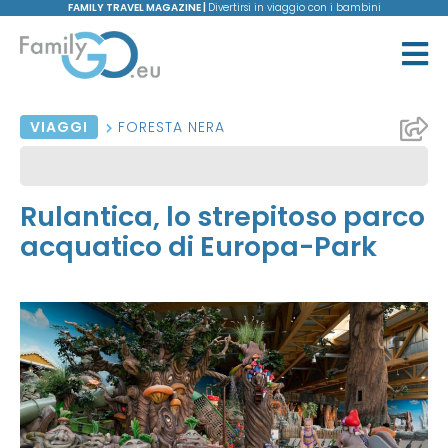
FAMILY TRAVEL MAGAZINE |
Divertirsi in viaggio con i bambini
VIAGGI
FORESTA NERA
Rulantica, lo strepitoso parco
acquatico di Europa-Park