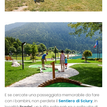
E se cercate una passeggiata memorabile da fare
con i bambini, non perdete il
Sentiero di Sciury
, in
località
Pradel
, un tuffo nella natura e nella vita di