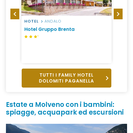
HOTEL
ANDALO
HOTEL
Hotel Gruppo Brenta
Alpin
S
da 20
7 Notti,
All incl
TUTTI I FAMILY HOTEL
DOLOMITI PAGANELLA
Estate a Molveno con i bambini:
spiagge, acquapark ed escursioni