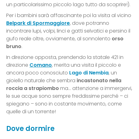
un particolarissimo piccolo lago tutto da scoprire!).
Per i bambini sarà affascinante poi la visita al vicino
Belpark di Spormaggiore
, dove potranno
incontrare lupi, volpi, linci e gatti selvatici e persino il
gufo reale oltre, ovviamente, al sonnolento
orso
bruno
.
In direzione opposta, prendendo la statale 421 in
direzione
Comano
, merita una visita il piccolo e
ancora poco conosciuto
Lago di Nembia
, un
gioiello naturale che sembra
incastonato nella
roccia a strapiombo
ma… attenzione a immergervi,
le sue acque sono sempre freddissime perché – ci
spiegano – sono in costante movimento, come
quelle di un torrente!
Dove dormire