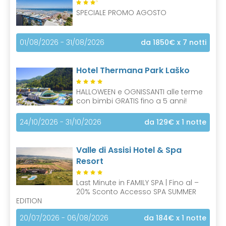
S
SPECIALE PROMO AGOSTO
01/08/2026 - 31/08/2026
da 1850€
x 7 notti
Hotel Thermana Park Laško
HALLOWEEN e OGNISSANTI alle terme
con bimbi GRATIS fino a 5 anni!
24/10/2026 - 31/10/2026
da 129€
x 1 notte
Valle di Assisi Hotel & Spa
Resort
Last Minute in FAMILY SPA | Fino al –
20% Sconto Accesso SPA SUMMER
EDITION
20/07/2026 - 06/08/2026
da 184€
x 1 notte