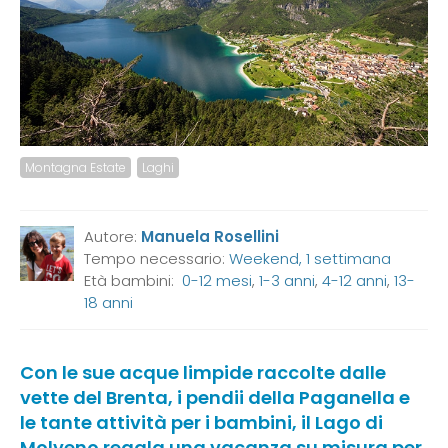
Montagna Estate
Laghi
Autore:
Manuela Rosellini
Tempo necessario:
Weekend, 1 settimana
Età bambini:
0-12 mesi
,
1-3 anni
,
4-12 anni
,
13-
18 anni
Con le sue acque limpide raccolte dalle
vette del Brenta, i pendii della Paganella e
le tante attività per i bambini, il Lago di
Molveno regala una vacanza su misura per