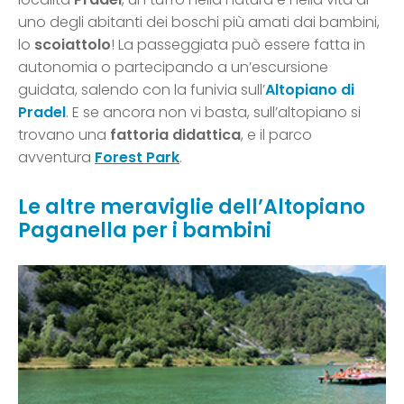
uno degli abitanti dei boschi più amati dai bambini,
lo
scoiattolo
! La passeggiata può essere fatta in
autonomia o partecipando a un’escursione
guidata, salendo con la funivia sull’
Altopiano di
Pradel
. E se ancora non vi basta, sull’altopiano si
trovano una
fattoria didattica
, e il parco
avventura
Forest Park
.
Le altre meraviglie dell’Altopiano
Paganella per i bambini