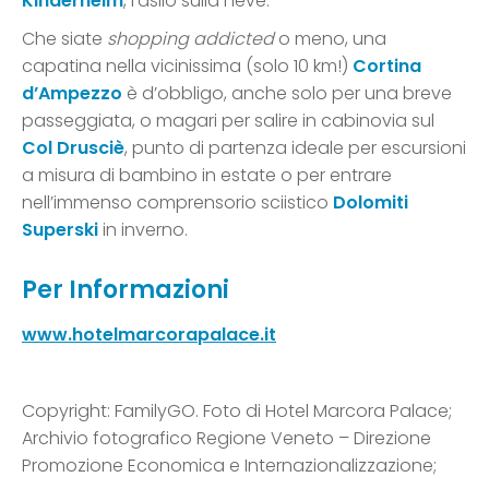
Kinderheim
, l’asilo sulla neve.
Che siate
shopping addicted
o meno, una
capatina nella vicinissima (solo 10 km!)
Cortina
d’Ampezzo
è d’obbligo, anche solo per una breve
passeggiata, o magari per salire in cabinovia sul
Col Drusciè
, punto di partenza ideale per escursioni
a misura di bambino in estate o per entrare
nell’immenso comprensorio sciistico
Dolomiti
Superski
in inverno.
Per Informazioni
www.hotelmarcorapalace.it
Copyright: FamilyGO. Foto di Hotel Marcora Palace;
Archivio fotografico Regione Veneto – Direzione
Promozione Economica e Internazionalizzazione;