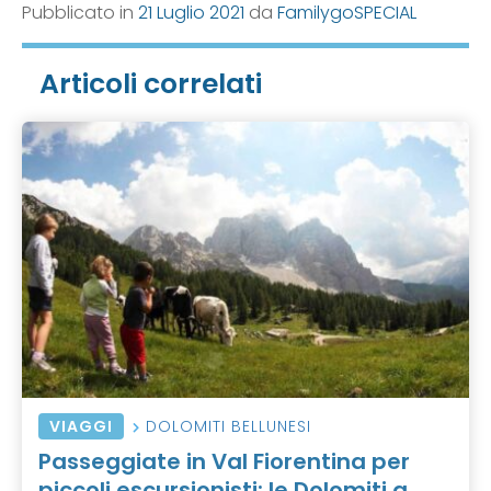
Pubblicato in
21 Luglio 2021
da
FamilygoSPECIAL
Articoli correlati
VIAGGI
DOLOMITI BELLUNESI
Passeggiate in Val Fiorentina per
piccoli escursionisti: le Dolomiti a