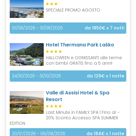
S
SPECIALE PROMO AGOSTO
01/08/2026 - 31/08/2026
da 1850€
x 7 notti
Hotel Thermana Park Laško
HALLOWEEN e OGNISSANTI alle terme
con bimbi GRATIS fino a 5 anni!
24/10/2026 - 31/10/2026
da 129€
x 1 notte
Valle di Assisi Hotel & Spa
Resort
Last Minute in FAMILY SPA | Fino al –
20% Sconto Accesso SPA SUMMER
EDITION
20/07/2026 - 06/08/2026
da 184€
x 1 notte