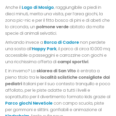
Anche il
Lago di Mosigo
, raggiungibile a piedi in
dieci minuti, merita una visita, per l’area giochi, la
zona pic-nic e per il fitto bosco di pini e di abeti che
lo circonda, un
polmone verde
abitato da molte
specie di animali selvatici.
Arrivando invece a
Borca di Cadore
non perdete
una sosta all’
Happy Park
, il parco di circa 10.000 mq
accessibile a passeggini e carrozzine con giochi e
una ricchissima offerta di
campi sportivi
.
E in inverno? La
skiarea di San Vito
è entrata a
pieno titolo tra le
località sciistiche consigliate dai
pediatri
italiani per il suo contesto tranquillo e poco
affollato, per le piste adatte a tutti i livelli e
soprattutto per il divertimento formato kids grazie al
Parco giochi NeveSole
con campo scuola, piste
per gommoni e slittini. gonfiabili e animazione al