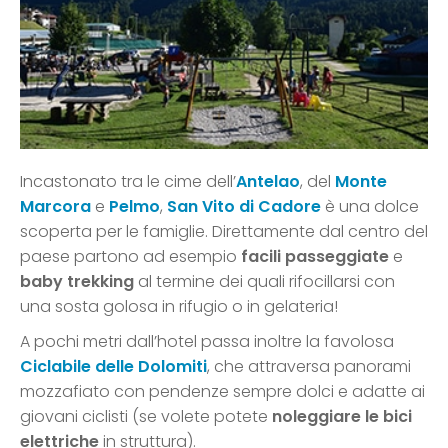
Incastonato tra le cime dell’
Antelao
, del
Monte
Marcora
e
Pelmo
,
San Vito di Cadore
è una dolce
scoperta per le famiglie. Direttamente dal centro del
paese partono ad esempio
facili passeggiate
e
baby trekking
al termine dei quali rifocillarsi con
una sosta golosa in rifugio o in gelateria!
A pochi metri dall’hotel passa inoltre la favolosa
Ciclabile delle Dolomiti
, che attraversa panorami
mozzafiato con pendenze sempre dolci e adatte ai
giovani ciclisti (se volete potete
noleggiare le bici
elettriche
in struttura).