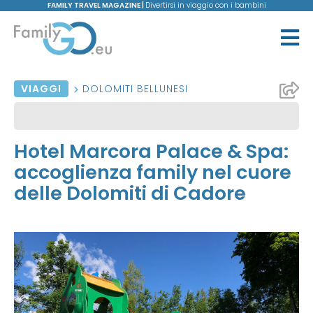
FAMILY TRAVEL MAGAZINE |
Divertirsi in viaggio con i bambini
VIAGGI
DOLOMITI BELLUNESI
Hotel Marcora Palace & Spa:
accoglienza family nel cuore
delle Dolomiti di Cadore