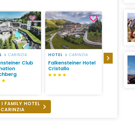
L
CARINZIA
HOTEL
CARINZIA
HOTEL
CA
ensteiner Club
Falkensteiner Hotel
Falkenstei
mation
Cristallo
Hotel Son
chberg
 I FAMILY HOTEL
CARINZIA