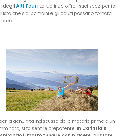
i degli
Alti Tauri
. La Carinzia offre i suoi spazi per far
usto che sia, bambini e gli adulti possano tornarci.
canza.
 per la genuinità indiscussa delle materie prime e un
mminata, si fa sentire prepotente.
In Carinzia si
espirando il motto “Vivere con piacere, gustare