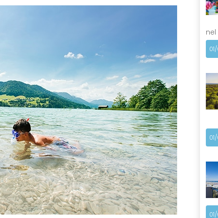
nel
01
01
01