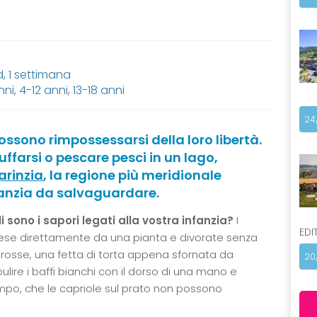
 1 settimana
nni
,
4-12 anni
,
13-18 anni
24
ossono rimpossessarsi della loro libertà.
tuffarsi o pescare pesci in un lago,
arinzia
, la regione più meridionale
nfanzia da salvaguardare.
i sono i sapori legati alla vostra infanzia?
I
EDI
 prese direttamente da una pianta e divorate senza
 rosse, una fetta di torta appena sfornata da
20
pulire i baffi bianchi con il dorso di una mano e
mpo, che le capriole sul prato non possono