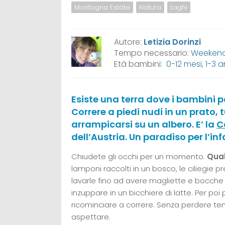
Montagna Estate
Natura
Laghi
Autore:
Letizia Dorinzi
Tempo necessario:
Weekend,
Età bambini:
0-12 mesi
,
1-3 a
Esiste una terra dove i bambini p
Correre a piedi nudi in un prato, 
arrampicarsi su un albero. E’ la
C
dell’Austria. Un paradiso per l’i
Chiudete gli occhi per un momento.
Qual
lamponi raccolti in un bosco, le ciliegie
lavarle fino ad avere magliette e bocche
inzuppare in un bicchiere di latte. Per poi 
ricominciare a correre. Senza perdere te
aspettare.