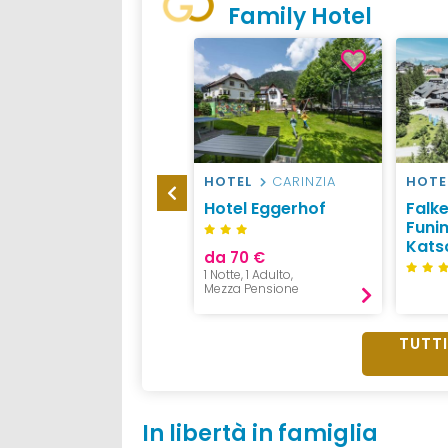
Family Hotel
HOTEL
CARINZIA
HOTEL
CARINZIA
HOTE
Falkensteiner Family
Hotel Eggerhof
Falk
Hotel Sonnenalpe
Funi
Kats
da 70 €
1 Notte, 1 Adulto,
Mezza Pensione
TUTTI
In libertà in famiglia