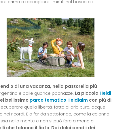
 prima a raccogliere i mirtilli nel bosco o i
end o di una vacanza, nella pastorella più
a argentina e dalle guance paonazze.
La piccola
Heidi
nel bellissimo
parco tematico Heidialm
con più di
 Recuperare quella libertà, fatta di aria pura, acque
ano nei ricordi. E a far da sottofondo, come la colonna
essa nella mente e non si può fare a meno di
li che tolgono il fiato
.
Dai dolci pendii dei