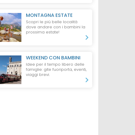
MONTAGNA ESTATE
Scopri le più belle località
dove andare con i bambini la
prossima estate!
RINZIA
HOTEL
CARINZIA
HOTEL
CARINZI
WEEKEND CON BAMBINI
ner Family
Hotel Eggerhof
Falkensteiner C
Idee per il tempo libero delle
nenalpe
Funimation
famiglie: gite fuoriporta, eventi,
Katschberg
viaggi brevi.
da 70 €
1 Notte, 1 Adulto,
Mezza Pensione