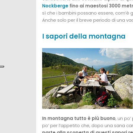
Nockberge
fino ai maestosi 3000 metr
sì che i bambini possano essere, com’è gi
Anche solo per il breve periodo di una va
I sapori della montagna
In montagna tutto è più buono
, un po’
po’ per l’appetito che, dopo una sana ca
parte alla scoperta di questi sapori r