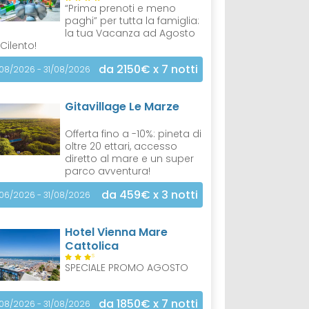
“Prima prenoti e meno
paghi” per tutta la famiglia:
la tua Vacanza ad Agosto
 Cilento!
da 2150€
x 7 notti
/08/2026 - 31/08/2026
Gitavillage Le Marze
Offerta fino a -10%: pineta di
oltre 20 ettari, accesso
diretto al mare e un super
parco avventura!
da 459€
x 3 notti
/06/2026 - 31/08/2026
Hotel Vienna Mare
Cattolica
S
SPECIALE PROMO AGOSTO
da 1850€
x 7 notti
/08/2026 - 31/08/2026