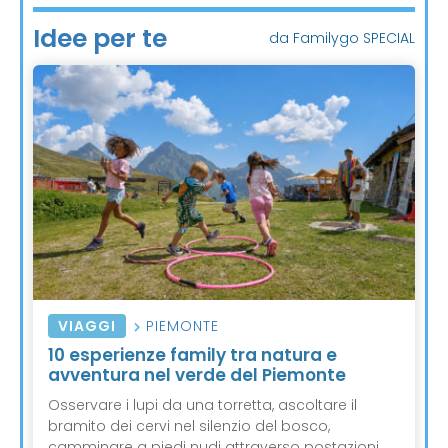
Idee per te
da Familygo SPECIAL
VIAGGI
PIEMONTE
10 esperienze family tra natura e
avventura nel verde del Piemonte
Osservare i lupi da una torretta, ascoltare il
bramito dei cervi nel silenzio del bosco,
camminare a piedi nudi attraverso postazioni