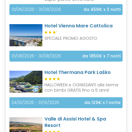
01/06/2026 - 31/08/2026
da 459€
x 3 notti
Hotel Vienna Mare Cattolica
S
SPECIALE PROMO AGOSTO
01/08/2026 - 31/08/2026
da 1850€
x 7 notti
Hotel Thermana Park Laško
HALLOWEEN e OGNISSANTI alle terme
con bimbi GRATIS fino a 5 anni!
24/10/2026 - 31/10/2026
da 129€
x 1 notte
Valle di Assisi Hotel & Spa
Resort