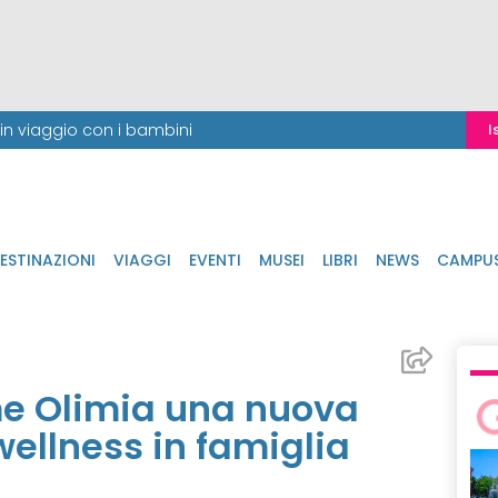
i in viaggio con i bambini
I
ESTINAZIONI
VIAGGI
EVENTI
MUSEI
LIBRI
NEWS
CAMPU
me Olimia una nuova
wellness in famiglia