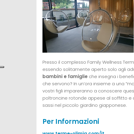
Presso il complesso Family Wellness Termal
essendo solitamente aperto solo agli adul
bambini e famiglie
che insegna i benefic
che servono? In un’ora insieme a una “
vostri figli impareranno a conoscere questo
poltroncine rotonde appese al soffitto 
sassi nel piccolo giardino giapponese.
Per Informazioni
www.terme-olimia.com/it