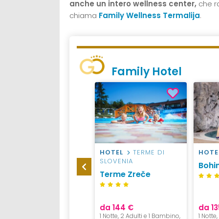
anche un intero wellness center,
che ra
chiama
Family Wellness Termalija
.
Family Hotel
HOTEL
TERME DI
HOTEL
TERME DI
HOTE
SLOVENIA
SLOVENIA
Bohin
Terme Olimia
Terme Zreče
da 148 €
da 144 €
da 13
1 Notte, 2 Adulti + 2 Bambini,
1 Notte, 2 Adulti e 1 Bambino,
1 Notte