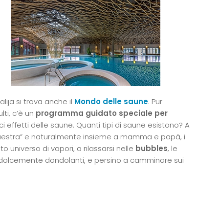
ija si trova anche il
Mondo delle saune
. Pur
ti, c’è un
programma guidato speciale
per
i effetti delle saune. Quanti tipi di saune esistono? A
maestra” e naturalmente insieme a mamma e papà, i
 universo di vapori, a rilassarsi nelle
bubbles
, le
e dolcemente dondolanti, e persino a camminare sui