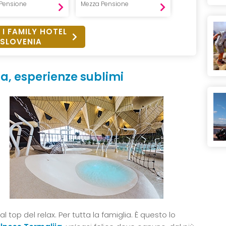
Pensione
Mezza Pensione
Mezza Pensio
 I FAMILY HOTEL
SLOVENIA
ja, esperienze sublimi
al top del relax. Per tutta la famiglia. È questo lo