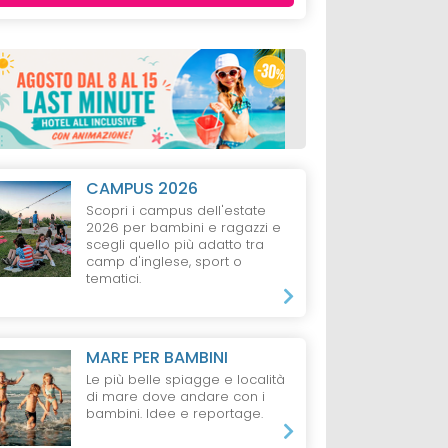
CAMPUS 2026
Scopri i campus dell'estate
2026 per bambini e ragazzi e
scegli quello più adatto tra
camp d'inglese, sport o
tematici.
RME DI
HOTEL
TERME DI
HOTEL
SLOVENI
SLOVENIA
Bohinj Eco Hotel
mia
Terme Zreče
MARE PER BAMBINI
S
Le più belle spiagge e località
di mare dove andare con i
bambini. Idee e reportage.
da 144 €
da 135 €
ti + 2 Bambini,
1 Notte, 2 Adulti e 1 Bambino,
1 Notte, 1 Adulto + 1 b