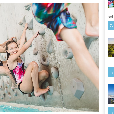
nel
01
01
01