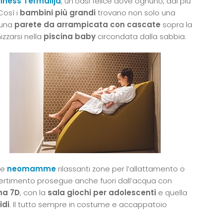
lness Termalija
, un’oasi felice dove ognuno, dal più
Così i
bambini più grandi
trovano non solo una
 una
parete da arrampicata con cascate
sopra la
izzarsi nella
piscina baby
circondata dalla sabbia.
lle
neomamme
rilassanti zone per l’allattamento o
ivertimento prosegue anche fuori dall’acqua con
a 7D
, con la
sala giochi per adolescenti
e quella
idi
. Il tutto sempre in costume e accappatoio