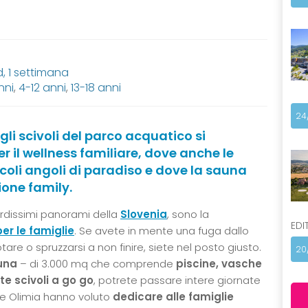
 1 settimana
nni
,
4-12 anni
,
13-18 anni
24
gli scivoli del parco acquatico si
 il wellness familiare, dove anche le
li angoli di paradiso e dove la sauna
one family.
verdissimi panorami della
Slovenia
, sono la
EDI
er le famiglie
. Se avete in mente una fuga dallo
are o spruzzarsi a non finire, siete nel posto giusto.
20
luna
– di 3.000 mq che comprende
piscine, vasche
e scivoli a go go
, potrete passare intere giornate
e Olimia hanno voluto
dedicare alle famiglie