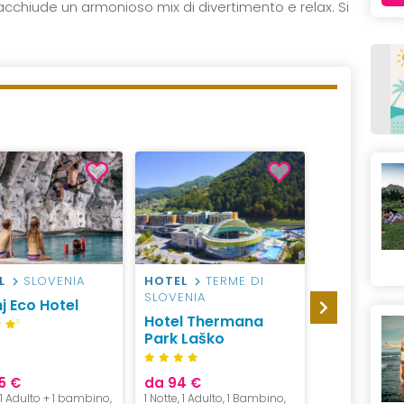
cchiude un armonioso mix di divertimento e relax. Si
L
SLOVENIA
HOTEL
TERME DI
HOTEL
TE
SLOVENIA
SLOVENIA
j Eco Hotel
Hotel Thermana
Terme Oli
S
Park Laško
5 €
da 94 €
da 148 €
, 1 Adulto + 1 bambino,
1 Notte, 1 Adulto, 1 Bambino,
1 Notte, 2 Adul