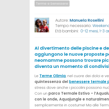
Terme e benessere
Autore:
Manuela Rosellini
Tempo necessario:
Weekend,
Età bambini:
0-12 mesi
,
1-3 a
Al divertimento delle piscine e de
aggiungono le nuove proposte per
neomamme possono trovare picco
diventa un momento di condivisi
Le
Terme Olimia
, nel cuore dei dolci e 
quintessenza del
benessere termale p
stress dove anche i piccolini possono nuot
Con un
parco Termale Estivo – l’Aqua
con le onde, Aquajungle e naturalment
semplicemente in costume! Ma alle Term