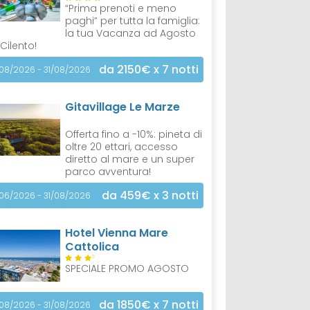
“Prima prenoti e meno
paghi” per tutta la famiglia:
la tua Vacanza ad Agosto
 Cilento!
da 2150€
x 7 notti
/08/2026 - 31/08/2026
Gitavillage Le Marze
Offerta fino a -10%: pineta di
oltre 20 ettari, accesso
diretto al mare e un super
parco avventura!
da 459€
x 3 notti
/06/2026 - 31/08/2026
Hotel Vienna Mare
Cattolica
S
SPECIALE PROMO AGOSTO
da 1850€
x 7 notti
/08/2026 - 31/08/2026