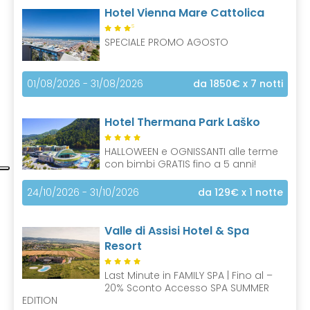
Hotel Vienna Mare Cattolica
S
SPECIALE PROMO AGOSTO
01/08/2026 - 31/08/2026
da 1850€
x 7 notti
Hotel Thermana Park Laško
HALLOWEEN e OGNISSANTI alle terme
con bimbi GRATIS fino a 5 anni!
24/10/2026 - 31/10/2026
da 129€
x 1 notte
Valle di Assisi Hotel & Spa
Resort
Last Minute in FAMILY SPA | Fino al –
20% Sconto Accesso SPA SUMMER
EDITION