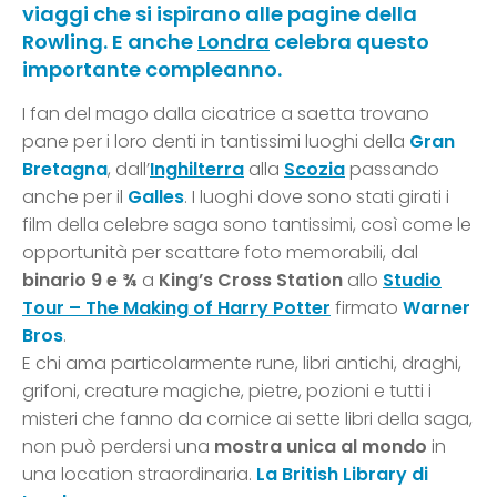
viaggi che si ispirano alle pagine della
Rowling. E anche
Londra
celebra questo
importante compleanno.
I fan del mago dalla cicatrice a saetta trovano
pane per i loro denti in tantissimi luoghi della
Gran
Bretagna
, dall’
Inghilterra
alla
Scozia
passando
anche per il
Galles
. I luoghi dove sono stati girati i
film della celebre saga sono tantissimi, così come le
opportunità per scattare foto memorabili, dal
binario 9 e ¾
a
King’s Cross Station
allo
Studio
Tour – The Making of Harry Potter
firmato
Warner
Bros
.
E chi ama particolarmente rune, libri antichi, draghi,
grifoni, creature magiche, pietre, pozioni e tutti i
misteri che fanno da cornice ai sette libri della saga,
non può perdersi una
mostra unica al mondo
in
una location straordinaria.
La British Library di