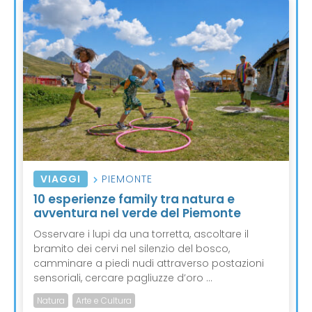
VIAGGI
PIEMONTE
10 esperienze family tra natura e
avventura nel verde del Piemonte
Osservare i lupi da una torretta, ascoltare il
bramito dei cervi nel silenzio del bosco,
camminare a piedi nudi attraverso postazioni
sensoriali, cercare pagliuzze d’oro ...
Natura
Arte e Cultura