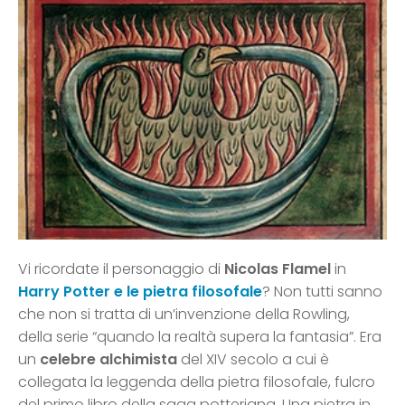
Vi ricordate il personaggio di
Nicolas Flamel
in
Harry Potter e le pietra filosofale
? Non tutti sanno
che non si tratta di un’invenzione della Rowling,
della serie “quando la realtà supera la fantasia”. Era
un
celebre alchimista
del XIV secolo a cui è
collegata la leggenda della pietra filosofale, fulcro
del primo libro della saga potteriana. Una pietra in