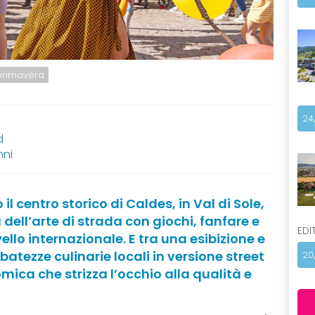
 primavera
24
d
nni
 centro storico di Caldes, in Val di Sole,
a dell’arte di strada con giochi, fanfare e
EDI
vello internazionale. E tra una esibizione e
ibatezze culinarie locali in versione street
20
ica che strizza l’occhio alla qualità e