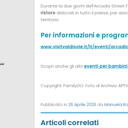
Durante la due giorni dell’Arcadia Street 
ristoro
dislocati in tutto il paese, per ass
territorio.
Per informazioni e progr
www.visitvaldisole.it/it/eventi/arcadi
Scopri anche gli altri
eventi per bambini
Copyright: FamilyGO. Foto di Archivio APTVa
Pubblicato in
26 Aprile 2026
da
Manuela Ros
Articoli correlati