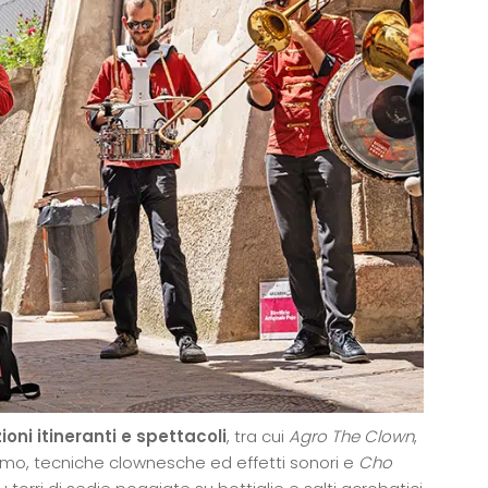
zioni itineranti e
spettacoli
, tra cui
Agro The Clown
,
o, tecniche clownesche ed effetti sonori e
Cho