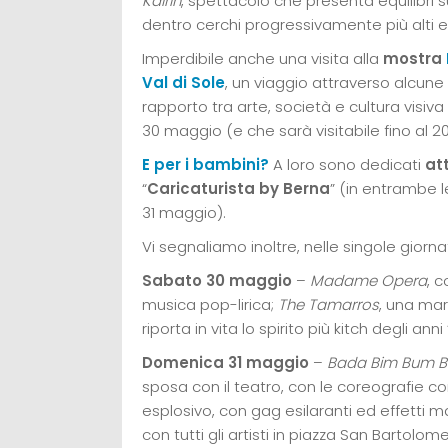
Kairin
, spettacolo che presenta equilibri su
dentro cerchi progressivamente più alti e
Imperdibile anche una visita alla
mostra
Val di Sole
, un viaggio attraverso alcune 
rapporto tra arte, società e cultura visiv
30 maggio (e che sarà visitabile fino al 
E per i bambini?
A loro sono dedicati
att
“
Caricaturista by Berna
” (in entrambe l
31 maggio).
Vi segnaliamo inoltre, nelle singole giorna
Sabato 30 maggio
–
Madame Opera
, 
musica pop-lirica;
The Tamarros
, una mar
riporta in vita lo spirito più kitch degli anni
Domenica 31 maggio
–
Bada Bim Bum 
sposa con il teatro, con le coreografie co
esplosivo, con gag esilaranti ed effetti mag
con tutti gli artisti in piazza San Bartolom