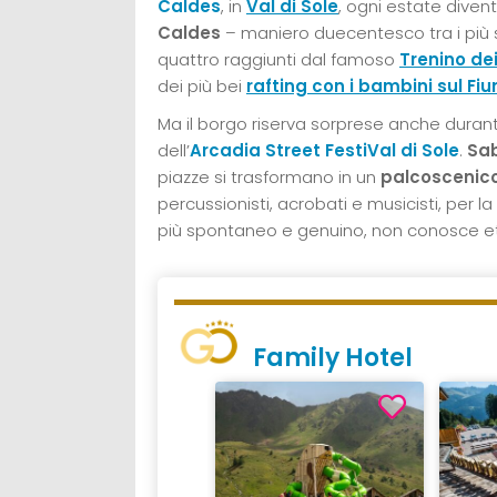
Caldes
, in
Val di Sole
, ogni estate diven
Caldes
– maniero duecentesco tra i più su
quattro raggiunti dal famoso
Trenino dei
dei più bei
rafting con i bambini sul F
Ma il borgo riserva sorprese anche durant
dell’
Arcadia Street FestiVal di Sole
.
Sab
piazze si trasformano in un
palcoscenico
percussionisti, acrobati e musicisti, per la
più spontaneo e genuino, non conosce e
Family Hotel