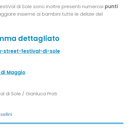
FestiVal di Sole sono inoltre presenti numerosi
punti
aggiare insieme ai bambini tutte le delizie del
amma dettagliato
a-street-festival-di-sole
 di Maggio
.
l di Sole / Gianluca Prati
ellini