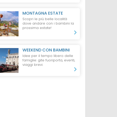
VAL DI
HOTEL
VAL DI SOLE
HOTEL
VAL DI S
MONTAGNA ESTATE
Hotel Arcangelo
Hotel Val di Sol
Scopri le più belle località
enti
S
S
dove andare con i bambini la
l di Sole
prossima estate!
da 165 €
da 56 €
ti e 2 Bambini,
2 Adulti + 2 Bambini,
1 Notte, 1 Adulto,
WEEKEND CON BAMBINI
o
Mezza Pensione
B&B
Idee per il tempo libero delle
famiglie: gite fuoriporta, eventi,
viaggi brevi.