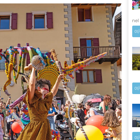
nel
01
01
01