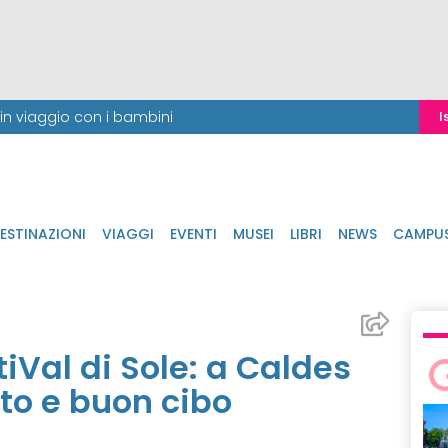
i in viaggio con i bambini
I
ESTINAZIONI
VIAGGI
EVENTI
MUSEI
LIBRI
NEWS
CAMPU
iVal di Sole: a Caldes
to e buon cibo