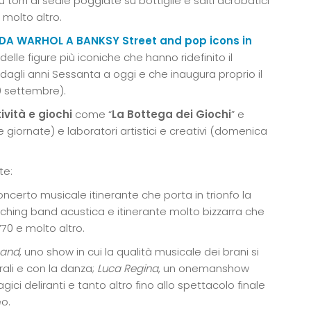
 torri di sedie poggiate su bottiglie e salti acrobatici
 molto altro.
DA WARHOL A BANKSY Street and pop icons in
delle figure più iconiche che hanno ridefinito il
a dagli anni Sessanta a oggi e che inaugura proprio il
20 settembre).
ività e giochi
come “
La Bottega dei Giochi
” e
e giornate) e laboratori artistici e creativi (domenica
te:
concerto musicale itinerante che porta in trionfo la
ching band acustica e itinerante molto bizzarra che
 ’70 e molto altro.
Band
, uno show in cui la qualità musicale dei brani si
rali e con la danza;
Luca Regina
, un onemanshow
ici deliranti e tanto altro fino allo spettacolo finale
eo.