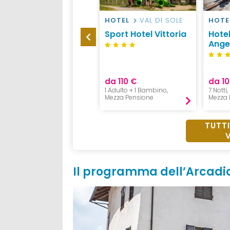
HOTEL
VAL DI SOLE
HOTEL
VAL DI SOLE
HOTE
Hotel Val di Sole
Sport Hotel Vittoria
Hotel
Angel
S
da 56 €
da 110 €
da 1
1 Notte, 1 Adulto,
1 Adulto + 1 Bambino,
7 Notti
B&B
Mezza Pensione
Mezza 
TUTTI
Il programma dell’Arcadia 