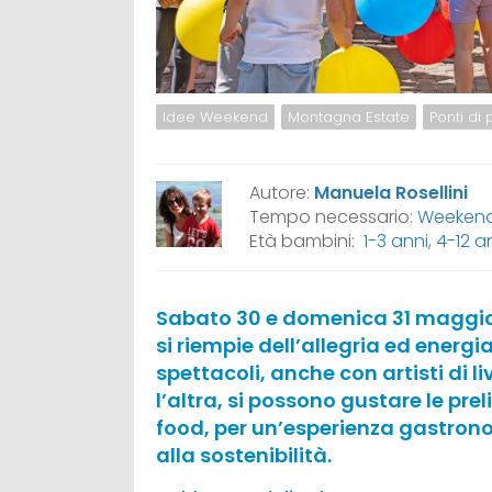
Idee Weekend
Montagna Estate
Ponti di
Autore:
Manuela Rosellini
Tempo necessario:
Weeken
Età bambini:
1-3 anni
,
4-12 a
Sabato 30 e domenica 31 maggio il
si riempie dell’allegria ed energi
spettacoli, anche con artisti di li
l’altra, si possono gustare le prel
food, per un’esperienza gastronom
alla sostenibilità.