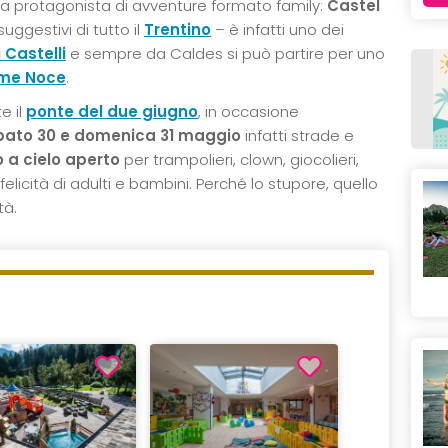
ta protagonista di avventure formato family:
Castel
ggestivi di tutto il
Trentino
– è infatti uno dei
 Castelli
e sempre da Caldes si può partire per uno
iume Noce
.
e il
ponte del due giugno
, in occasione
ato 30 e domenica 31 maggio
infatti strade e
 a cielo aperto
per trampolieri, clown, giocolieri,
 felicità di adulti e bambini. Perché lo stupore, quello
tà.