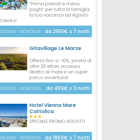
“Prima prenoti e meno
paghi” per tutta la famiglia:
la tua Vacanza ad Agosto
 Cilento!
da 2150€
x 7 notti
/08/2026 - 31/08/2026
Gitavillage Le Marze
Offerta fino a -10%: pineta di
oltre 20 ettari, accesso
diretto al mare e un super
parco avventura!
da 459€
x 3 notti
/06/2026 - 31/08/2026
Hotel Vienna Mare
Cattolica
S
SPECIALE PROMO AGOSTO
da 1850€
x 7 notti
/08/2026 - 31/08/2026