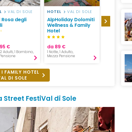
L
VAL DI SOLE
HOTEL
VAL DI SOLE
RESIDENCE
SOLE
 Rosa degli
AlpHoliday Dolomiti
Appartam
i
Wellness & Family
Vacanze Va
Hotel
S
095 €
da 89 €
da 90 €
, 2 Adulti, 1 Bambino,
1 Notte, 1 Adulto,
1 Notte, 2 Adul
Pensione
Mezza Pensione
Pernottament
 I FAMILY HOTEL
VAL DI SOLE
Street FestiVal di Sole