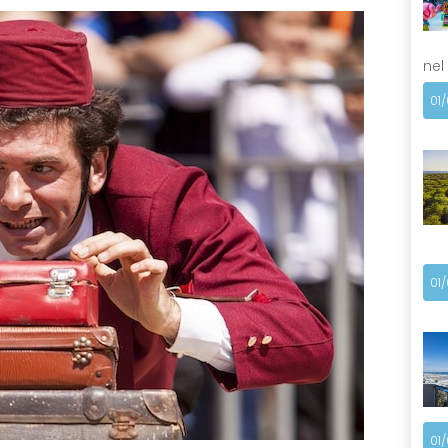
nel
01
01
01