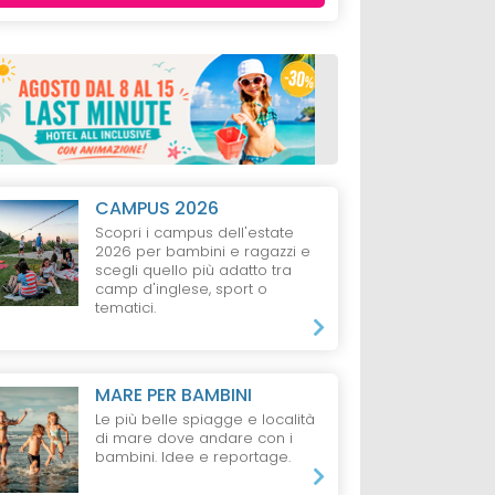
CAMPUS 2026
Scopri i campus dell'estate
2026 per bambini e ragazzi e
scegli quello più adatto tra
camp d'inglese, sport o
tematici.
MARE PER BAMBINI
Le più belle spiagge e località
di mare dove andare con i
bambini. Idee e reportage.
VAL DI
HOTEL
VAL DI
RESIDENCE
VAL
FIEMME
FIEMME