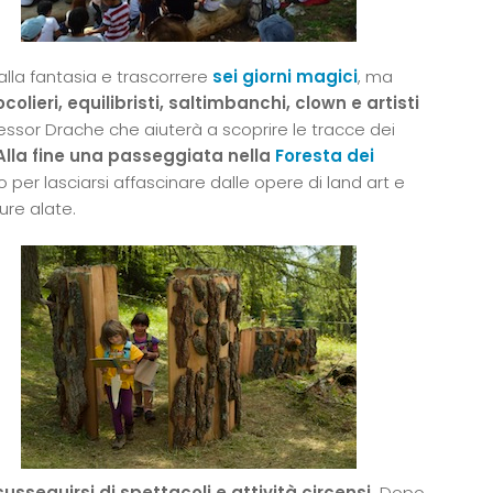
alla fantasia e trascorrere
sei giorni magici
, ma
olieri, equilibristi, saltimbanchi, clown e artisti
ofessor Drache che aiuterà a scoprire le tracce dei
Alla fine una passeggiata nella
Foresta dei
 per lasciarsi affascinare dalle opere di land art e
ure alate.
susseguirsi di spettacoli e attività circensi.
Dopo