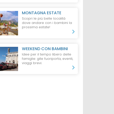
amily
Touring Hotel
Residence Villa
esidence
Boschetto
S
MONTAGNA ESTATE
Scopri le più belle località
dove andare con i bambini la
prossima estate!
da 60 €
da 600 €
,
1 Notte, 1 Adulto,
7 Notti, 2 Adulti e 2 B
ne
B&B
Pernottamento
WEEKEND CON BAMBINI
Idee per il tempo libero delle
famiglie: gite fuoriporta, eventi,
viaggi brevi.