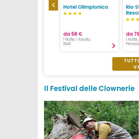
Hotel Lagorai Resort
Hotel Olimpionico
Rio 
& Spa
Reso
da 80 €
da 58 €
da 7
1 Notte, 1 Adulto,
1 Notte, 1 Adulto,
1 Notte,
Pensione 3/4
B&B
Pensio
TUTTI
V
Il Festival delle Clownerie