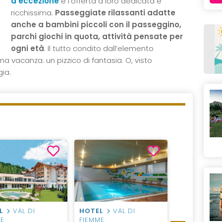
d’eccezione
e l’offerta a loro dedicata è
ricchissima.
Passeggiate rilassanti adatte
anche a bambini piccoli con il passeggino,
parchi giochi in quota, attività pensate per
ogni età
. Il tutto condito dall’elemento
na vacanza: un pizzico di fantasia. O, visto
ia.
L
VAL DI
HOTEL
VAL DI
RESIDENCE
ME
FIEMME
FIEMME