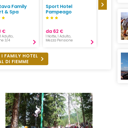
Stava Family
Sport Hotel
Veronza F
rt & Spa
Pampeago
Hotel & R
8 €
da 62 €
da 81 €
 1 Adulto,
1 Notte, 1 Adulto,
1 Notte, 1 Adulto
ne 3/4
Mezza Pensione
Mezza Pensio
 I FAMILY HOTEL
AL DI FIEMME