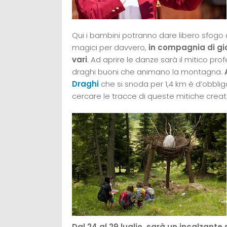
Qui i bambini potranno dare libero sfogo 
magici per davvero,
in compagnia di gioc
vari
. Ad aprire le danze sarà il mitico pr
draghi buoni che animano la montagna.
Draghi
che si snoda per 1,4 km è d’obbligo
cercare le tracce di queste mitiche creat
Dal 24 al 29 luglio, sarà un incalzante 