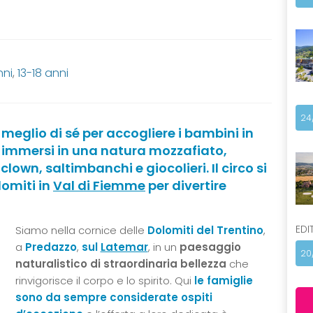
nni
,
13-18 anni
24
meglio di sé per accogliere i bambini in
 immersi in una natura mozzafiato,
lown, saltimbanchi e giocolieri. Il circo si
lomiti in
Val di Fiemme
per divertire
EDI
Siamo nella cornice delle
Dolomiti del Trentino
,
a
Predazzo
,
sul
Latemar
, in un
paesaggio
20
naturalistico di straordinaria bellezza
che
rinvigorisce il corpo e lo spirito. Qui
le famiglie
sono da sempre considerate ospiti