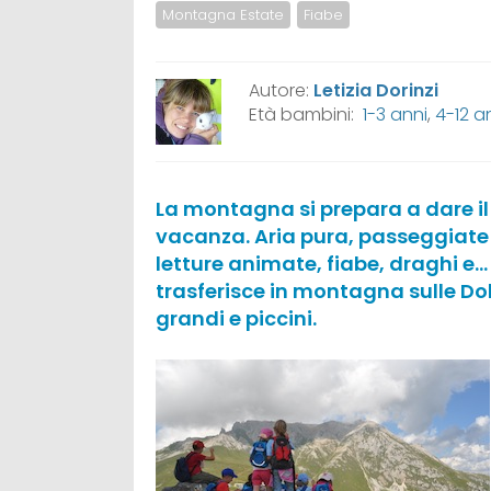
Montagna Estate
Fiabe
Autore:
Letizia Dorinzi
Età bambini:
1-3 anni
,
4-12 a
La montagna si prepara a dare il 
vacanza. Aria pura, passeggiate
letture animate, fiabe, draghi e… c
trasferisce in montagna sulle Do
grandi e piccini.