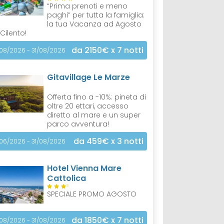
“Prima prenoti e meno
paghi” per tutta la famiglia:
la tua Vacanza ad Agosto
 Cilento!
da 2150€
x 7 notti
/08/2026 - 31/08/2026
Gitavillage Le Marze
Offerta fino a -10%: pineta di
oltre 20 ettari, accesso
diretto al mare e un super
parco avventura!
da 459€
x 3 notti
/06/2026 - 31/08/2026
Hotel Vienna Mare
Cattolica
S
SPECIALE PROMO AGOSTO
da 1850€
x 7 notti
/08/2026 - 31/08/2026