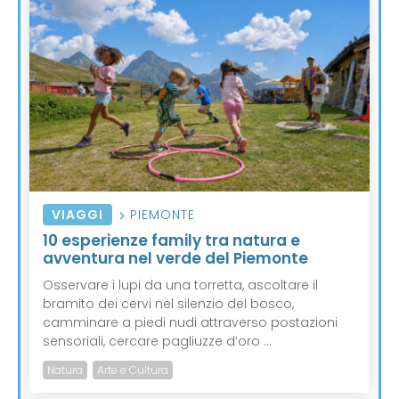
VIAGGI
PIEMONTE
10 esperienze family tra natura e
avventura nel verde del Piemonte
Osservare i lupi da una torretta, ascoltare il
bramito dei cervi nel silenzio del bosco,
camminare a piedi nudi attraverso postazioni
sensoriali, cercare pagliuzze d’oro ...
Natura
Arte e Cultura