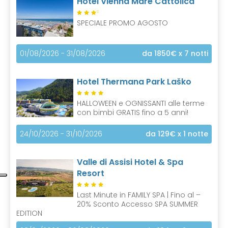
Hotel Vienna Mare Cattolica
S
SPECIALE PROMO AGOSTO
01/08/2026 - 31/08/2026
da 1850€
x 7 notti
Hotel Thermana Park Laško
HALLOWEEN e OGNISSANTI alle terme
con bimbi GRATIS fino a 5 anni!
24/10/2026 - 31/10/2026
da 129€
x 1 notte
Valle di Assisi Hotel & Spa
Resort
Last Minute in FAMILY SPA | Fino al –
20% Sconto Accesso SPA SUMMER
EDITION