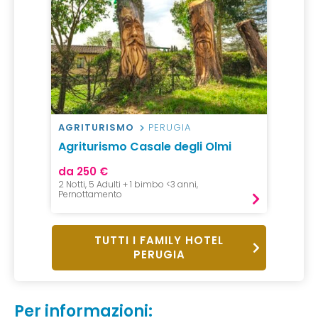
AGRITURISMO
PERUGIA
Agriturismo Casale degli Olmi
da 250 €
2 Notti, 5 Adulti + 1 bimbo <3 anni,
Pernottamento
TUTTI I FAMILY HOTEL
PERUGIA
Per informazioni: