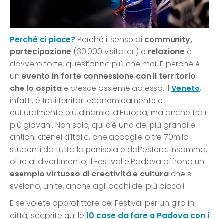
Perché ci piace?
Perché il senso di
community,
partecipazione
(30.000 visitatori) e
relazione
è
davvero forte, quest’anno più che mai. E perché è
un
evento in forte connessione con il territorio
che lo ospita
e cresce assieme ad esso. Il
Veneto
,
infatti, è tra i territori economicamente e
culturalmente più dinamici d’Europa, ma anche tra i
più giovani. Non solo, qui c’è uno dei più grandi e
antichi atenei d’Italia, che accoglie oltre 70mila
studenti da tutta la penisola e dall’estero. Insomma,
oltre al divertimento, il Festival e Padova offrono un
esempio virtuoso di creatività e cultura
che si
svelano, unite, anche agli occhi dei più piccoli.
E se volete approfittare del Festival per un giro in
città, scoprite qui le
10 cose da fare a Padova con i