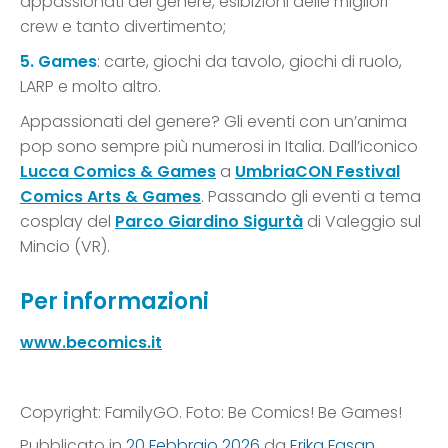
appassionati del genere, esibizioni delle migliori
crew e tanto divertimento;
5. Games
: carte, giochi da tavolo, giochi di ruolo,
LARP e molto altro.
Appassionati del genere? Gli eventi con un’anima
pop sono sempre più numerosi in Italia. Dall’iconico
Lucca Comics & Games
a
UmbriaCON Festival
Comics Arts & Games
. Passando gli eventi a tema
cosplay del
Parco Giardino Sigurtà
di Valeggio sul
Mincio (VR).
Per informazioni
www.becomics.it
Copyright: FamilyGO. Foto: Be Comics! Be Games!
Pubblicato in
20 Febbraio 2026
da
Erika Fasan