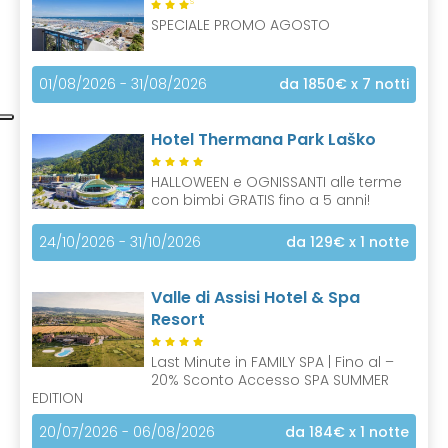
S
SPECIALE PROMO AGOSTO
01/08/2026 - 31/08/2026
da 1850€
x 7 notti
Hotel Thermana Park Laško
HALLOWEEN e OGNISSANTI alle terme
con bimbi GRATIS fino a 5 anni!
24/10/2026 - 31/10/2026
da 129€
x 1 notte
Valle di Assisi Hotel & Spa
Resort
Last Minute in FAMILY SPA | Fino al –
20% Sconto Accesso SPA SUMMER
EDITION
20/07/2026 - 06/08/2026
da 184€
x 1 notte