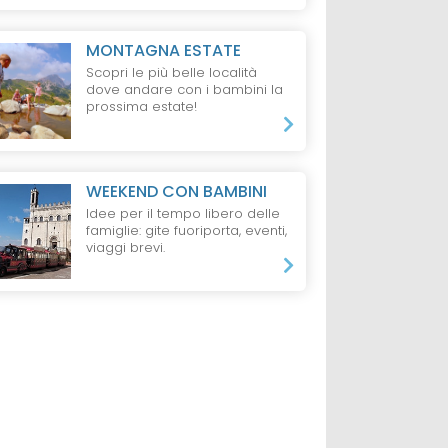
MONTAGNA ESTATE
Scopri le più belle località
dove andare con i bambini la
prossima estate!
LGARIA
HOTEL
FOLGARIA
HOTEL
FOLGARI
WEEKEND CON BAMBINI
ria,
La Baita Family
Hotel Seggiovia
Idee per il tempo libero delle
Hotel Alpe Cimbra
Folgaria
famiglie: gite fuoriporta, eventi,
S
viaggi brevi.
da 199 €
da 54 €
ambino <3 anni
1 Notte, 2 Adulti + 1 Bambino,
1 Notte, 1 Adulto,
Mezza Pensione
B&B