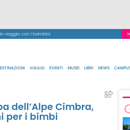
i in viaggio con i bambini
I
ESTINAZIONI
VIAGGI
EVENTI
MUSEI
LIBRI
NEWS
CAMPU
ba dell’Alpe Cimbra,
i per i bimbi