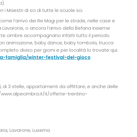
a).
i Maestri di sci di tutte le scuole sci.
come l’arrivo dei Re Magi per le strade, nelle case e
” a Lavarone, o ancora l’arrivo della Befana insieme
otte cimbre accompagnano infatti tutto il periodo
, con animazione, baby dance, baby tombola, trucca
leto diviso per giorni e per località lo trovate qui:
-famiglia/winter-festival-del-gioco
, di 3 stelle, appartamenti da affittare, e anche delle
//www.alpecimbra.it/it/offerte-trentino-
aria, Lavarone, Luserna