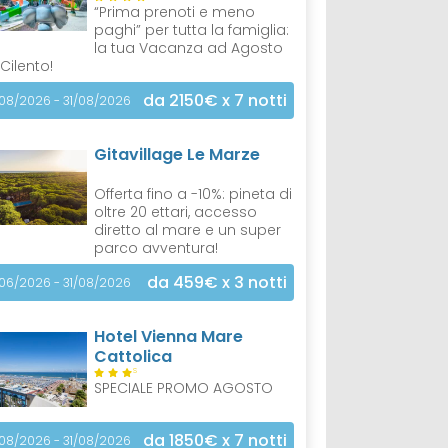
“Prima prenoti e meno
paghi” per tutta la famiglia:
la tua Vacanza ad Agosto
 Cilento!
da 2150€
x 7 notti
/08/2026 - 31/08/2026
Gitavillage Le Marze
Offerta fino a -10%: pineta di
oltre 20 ettari, accesso
diretto al mare e un super
parco avventura!
da 459€
x 3 notti
/06/2026 - 31/08/2026
Hotel Vienna Mare
Cattolica
S
SPECIALE PROMO AGOSTO
da 1850€
x 7 notti
/08/2026 - 31/08/2026