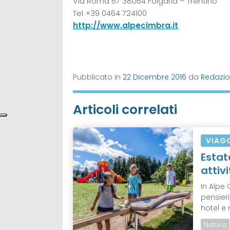
Via Roma 67 38064 Folgaria – Trentino
Tel +39 0464 724100
http://www.alpecimbra.it
Pubblicato in
22 Dicembre 2016
da
Redazi
Articoli correlati
VIAG
Estat
attiv
In Alpe
pensieri
hotel e 
Natura