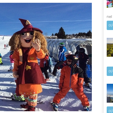
nel
01
01
01