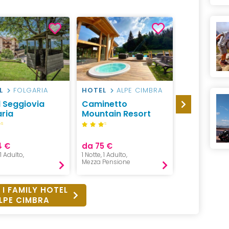
L
FOLGARIA
HOTEL
ALPE CIMBRA
HOTEL
FO
l Seggiovia
Caminetto
Hotel Vitto
aria
Mountain Resort
Folgaria
S
S
da 100 €
4 €
da 75 €
2 Adulti + 1 B
 1 Adulto,
1 Notte, 1 Adulto,
e mezzo,
Mezza Pensione
B&B
 I FAMILY HOTEL
LPE CIMBRA