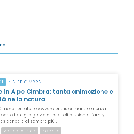
one
GI
ALPE CIMBRA
e in Alpe Cimbra: tanta animazione e
ità nella natura
 Cimbra l'estate è davvero entusiasmante e senza
 per le famiglie grazie all’ospitalità unica di family
residence e al sempre più ...
Montagna Estate
Bicicletta