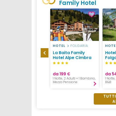
Family Hotel
HOTEL
FOLGARIA
HOTEL
FOLGARIA
HOTE
Hotel Vittoria,
La Baita Family
Hote
Folgaria
Hotel Alpe Cimbra
Folg
da 100 €
da 199 €
da 5
2 Adulti + 1 Bambino <3 anni
e mezzo,
1 Notte, 2 Adulti + 1 Bambino,
1 Notte,
B&B
Mezza Pensione
B&B
TUTTI
A