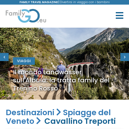
FAMILY TRAVEL MAGAZINE |
Divertirsi in viaggio con i bambini
VIAGGI
Il mondo Landwasser
sull'Albula: la tratta family del
Trenino Rosso
Destinazioni
Spiagge del
Veneto
Cavallino Treporti