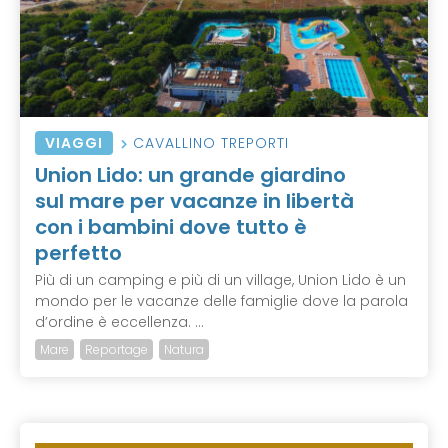
VIAGGI
CAVALLINO TREPORTI
Union Lido: un grande giardino
sul mare per vacanze in libertà
con i bambini dove tutto è
perfetto
Più di un camping e più di un village, Union Lido è un
mondo per le vacanze delle famiglie dove la parola
d’ordine è eccellenza. ...
Mare
Reportage
Natura