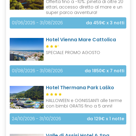
Offerta fino a -10%: pineta di oltre 20
ettari, accesso diretto al mare e un
super parco avventura!
01/06/2026 - 31/08/2026
da 459€
x 3 notti
Hotel Vienna Mare Cattolica
S
SPECIALE PROMO AGOSTO
01/08/2026 - 31/08/2026
da 1850€
x 7 notti
Hotel Thermana Park Laško
HALLOWEEN e OGNISSANTI alle terme
con bimbi GRATIS fino a 5 anni!
24/10/2026 - 31/10/2026
da 129€
x 1 notte
Valle di Assisi Hotel & Spa