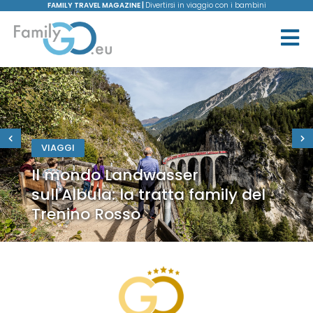
FAMILY TRAVEL MAGAZINE |
Divertirsi in viaggio con i bambini
VIAGGI
Il mondo Landwasser
sull'Albula: la tratta family del
Trenino Rosso