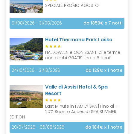
SPECIALE PROMO AGOSTO
01/08/2026 - 31/08/2026
da 1850€
x 7 notti
Hotel Thermana Park Laško
HALLOWEEN e OGNISSANTI alle terme
con bimbi GRATIS fino a 5 anni!
24/10/2026 - 31/10/2026
da 129€
x 1 notte
Valle di Assisi Hotel & Spa
Resort
Last Minute in FAMILY SPA | Fino al –
20% Sconto Accesso SPA SUMMER
EDITION
20/07/2026 - 06/08/2026
da 184€
x 1 notte