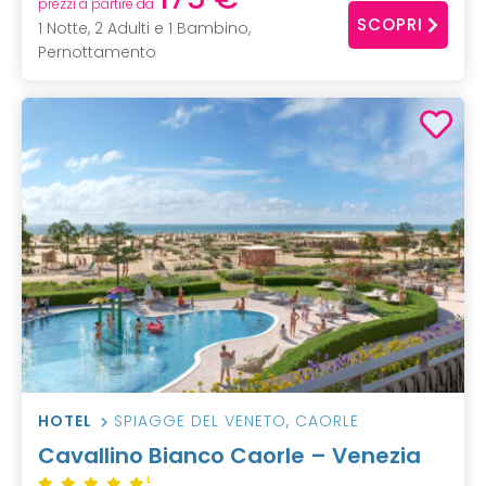
prezzi a partire da
SCOPRI
1 Notte, 2 Adulti e 1 Bambino,
Pernottamento
HOTEL
SPIAGGE DEL VENETO
,
CAORLE
Cavallino Bianco Caorle – Venezia
L