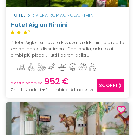
HOTEL
RIVIERA ROMAGNOLA
,
RIMINI
Hotel Aiglon Rimini
S
L’Hotel Aiglon si trova a Rivazzurra di Rimini, a circa 1,5
km dal parco divertimenti Fiabilandia, adatto ai
bimbi più piccoli. Tutti i parchi della ...
952 €
prezzi a partire da
SCOPRI
7 notti, 2 adulti + 1 bambino, All inclusive