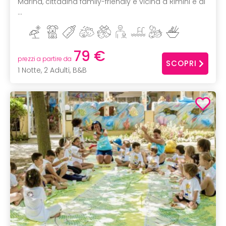
Marina, cittadina family-friendly e vicina a Rimini e al
...
79 €
prezzi a partire da
SCOPRI
1 Notte, 2 Adulti, B&B