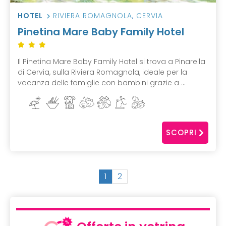
HOTEL
RIVIERA ROMAGNOLA
,
CERVIA
Pinetina Mare Baby Family Hotel
Il Pinetina Mare Baby Family Hotel si trova a Pinarella
di Cervia, sulla Riviera Romagnola, ideale per la
vacanza delle famiglie con bambini grazie a ...
SCOPRI
(
1
2
c
u
r
r