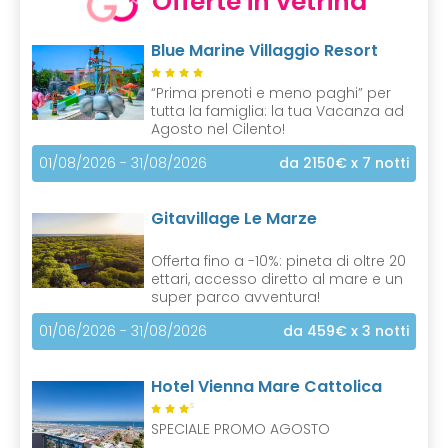
Offerte in vetrina
e
n
Blue Marine Villaggio Resort
t
)
“Prima prenoti e meno paghi” per
tutta la famiglia: la tua Vacanza ad
Agosto nel Cilento!
01/08/2026 - 31/08/2026
da 2150€
x 7 notti
Gitavillage Le Marze
Offerta fino a -10%: pineta di oltre 20
ettari, accesso diretto al mare e un
super parco avventura!
01/06/2026 - 31/08/2026
da 459€
x 3 notti
Hotel Vienna Mare Cattolica
S
SPECIALE PROMO AGOSTO