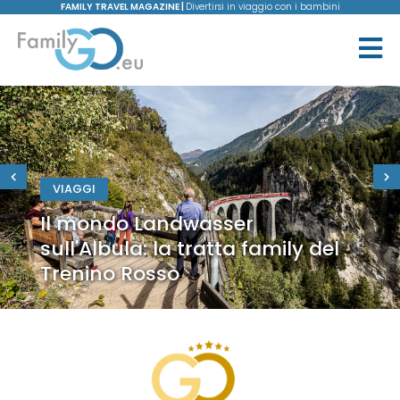
FAMILY TRAVEL MAGAZINE |
Divertirsi in viaggio con i bambini
VIAGGI
Il mondo Landwasser
sull'Albula: la tratta family del
Trenino Rosso