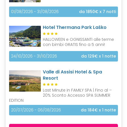
01/08/2026 - 31/08/2026
da 1850€
x 7 notti
Hotel Thermana Park Laško
HALLOWEEN e OGNISSANTI alle terme
con bimbi GRATIS fino a 5 anni!
24/10/2026 - 31/10/2026
da 129€
x 1 notte
Valle di Assisi Hotel & Spa
Resort
Last Minute in FAMILY SPA | Fino al –
20% Sconto Accesso SPA SUMMER
EDITION
20/07/2026 - 06/08/2026
da 184€
x 1 notte