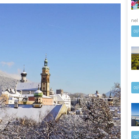
nel
01
01
01