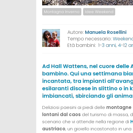
Montagna Inverno
Idee Weekend
Autore:
Manuela Rosellini
Tempo necessario:
Weekend,
Età bambini:
1-3 anni
,
4-12 a
Ad Hall Wattens, nel cuore delle A
bambino. Qui una settimana bian
incantata, tra impianti all’avang
esilaranti discese in slittino o i
imbiancati, sbirciando gli animal
Deliziosi paesini ai piedi delle
montagne
lontani dal caos
del turismo di massa, dov
scenario che vi attende nella regione di
H
austriaco
, un gioiello incastonato in u