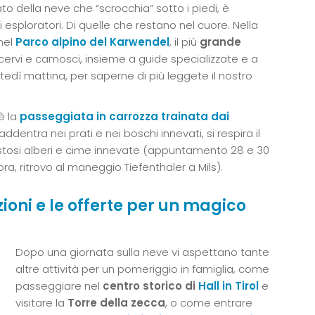
o della neve che “scrocchia” sotto i piedi, è
esploratori. Di quelle che restano nel cuore. Nella
 nel
Parco alpino del Karwendel
, il più
grande
ervi e camosci, insieme a guide specializzate e a
tedì mattina, per saperne di più leggete il nostro
è la
passeggiata in carrozza trainata dai
 addentra nei prati e nei boschi innevati, si respira il
stosi alberi e cime innevate (appuntamento 28 e 30
ra, ritrovo al maneggio Tiefenthaler a Mils).
azioni e le offerte per un magico
Dopo una giornata sulla neve vi aspettano tante
altre attività per un pomeriggio in famiglia, come
passeggiare nel
centro storico di
Hall in Tirol
e
visitare la
Torre della zecca
, o come entrare