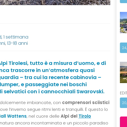
 1 settimana
nni
,
13-18 anni
24
lpi Tirolesi, tutto è a misura d’uomo, e di
ca trascorre in un’atmosfera quasi
uardia – tra cui la recente cabinovia –
n klumper, e passeggiate nei boschi
i selvatici con i cannocchiali Swarovski.
EDI
dolcemente imbiancate, con
comprensori sciistici
20
e l’inverno segue ritmi lenti e tranquilli. È questo lo
all Wattens
, nel cuore delle
Alpi del
Tirolo
na natura ancora incontaminata e un piccolo paradiso