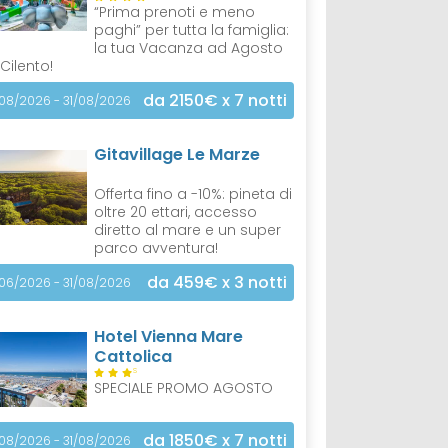
“Prima prenoti e meno
paghi” per tutta la famiglia:
la tua Vacanza ad Agosto
 Cilento!
da 2150€
x 7 notti
/08/2026 - 31/08/2026
Gitavillage Le Marze
Offerta fino a -10%: pineta di
oltre 20 ettari, accesso
diretto al mare e un super
parco avventura!
da 459€
x 3 notti
/06/2026 - 31/08/2026
Hotel Vienna Mare
Cattolica
S
SPECIALE PROMO AGOSTO
da 1850€
x 7 notti
/08/2026 - 31/08/2026