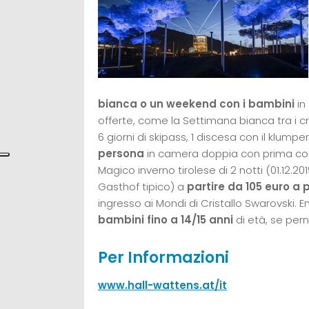
bianca o un weekend con i bambini
in
offerte, come la Settimana bianca tra i cri
6 giorni di skipass, 1 discesa con il klum
persona
in camera doppia con prima cola
Magico inverno tirolese di 2 notti (01.12.
Gasthof tipico) a
partire da 105 euro a
ingresso ai Mondi di Cristallo Swarovski
bambini fino a 14/15 anni
di età, se pern
Per Informazioni
www.hall-wattens.at/it