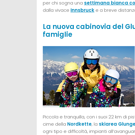
per chi sogna una
settimana bianca co
dalla vivace
Innsbruck
e a breve distanza
La nuova cabinovia del Gl
famiglie
Piccola e tranquilla, con i suoi 22 km di p
cime della
Nordkette
, la
skiarea Glung
ogni tipo e difficoltà, impianti all’avangu