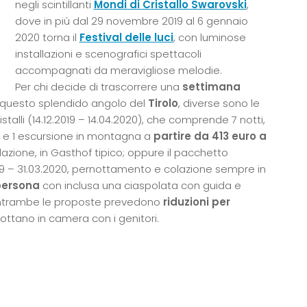
negli scintillanti
Mondi di Cristallo Swarovski
,
dove in più dal 29 novembre 2019 al 6 gennaio
2020 torna il
Festival delle luci
, con luminose
installazioni e scenografici spettacoli
accompagnati da meravigliose melodie.
Per chi decide di trascorrere una
settimana
 questo splendido angolo del
Tirolo
, diverse sono le
stalli (14.12.2019 – 14.04.2020), che comprende 7 notti,
per e 1 escursione in montagna a
partire da 413 euro a
zione, in Gasthof tipico; oppure il pacchetto
2019 – 31.03.2020, pernottamento e colazione sempre in
 persona
con inclusa una ciaspolata con guida e
. Entrambe le proposte prevedono
riduzioni per
ottano in camera con i genitori.