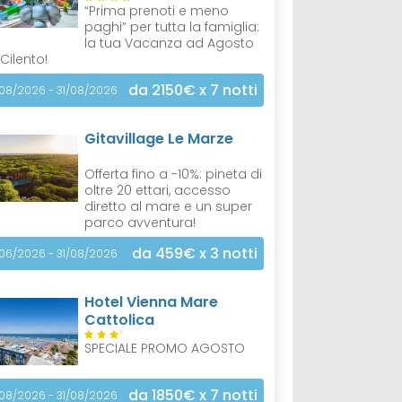
“Prima prenoti e meno
paghi” per tutta la famiglia:
la tua Vacanza ad Agosto
 Cilento!
da 2150€
x 7 notti
/08/2026 - 31/08/2026
Gitavillage Le Marze
Offerta fino a -10%: pineta di
oltre 20 ettari, accesso
diretto al mare e un super
parco avventura!
da 459€
x 3 notti
/06/2026 - 31/08/2026
Hotel Vienna Mare
Cattolica
S
SPECIALE PROMO AGOSTO
da 1850€
x 7 notti
/08/2026 - 31/08/2026