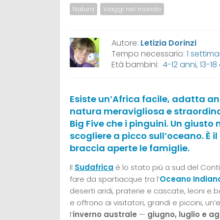
Natura
Viaggi nel mondo
Autore:
Letizia Dorinzi
Tempo necessario:
1 settim
Età bambini:
4-12 anni
,
13-18
Esiste un’Africa facile, adatta an
natura meravigliosa e straordina
Big Five che i pinguini. Un giusto
scogliere a picco sull’oceano. È i
braccia aperte le famiglie.
Il
Sudafrica
è lo stato più a sud del Con
fare da spartiacque tra l’
Oceano Indian
deserti aridi, praterie e cascate, leoni e 
e offrono ai visitatori, grandi e piccini, u
l’
inverno australe
—
giugno, luglio e a