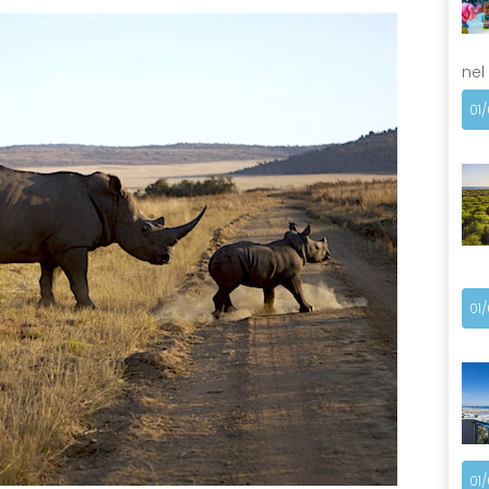
nel
01
01
01