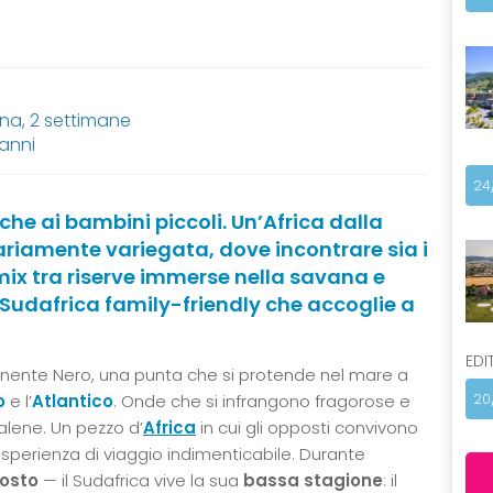
ana, 2 settimane
 anni
24
che ai bambini piccoli. Un’Africa dalla
riamente variegata, dove incontrare sia i
 mix tra riserve immerse nella savana e
l Sudafrica family-friendly che accoglie a
EDI
tinente Nero, una punta che si protende nel mare a
20
o
e l’
Atlantico
. Onde che si infrangono fragorose e
balene. Un pezzo d’
Africa
in cui gli opposti convivono
n’esperienza di viaggio indimenticabile. Durante
gosto
— il Sudafrica vive la sua
bassa stagione
: il