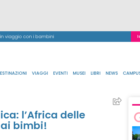
i in viaggio con i bambini
I
ESTINAZIONI
VIAGGI
EVENTI
MUSEI
LIBRI
NEWS
CAMPU
a: l’Africa delle
ai bimbi!