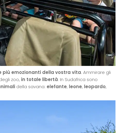
 più emozionanti della vostra vita
. Ammirare gli
 degli zoo,
in totale libertà
. In Sudafrica sono
animali
della savana:
elefante
,
leone
,
leopardo
,