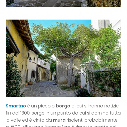
Smartno
è un piccolo
borgo
di cui si hanno notizie
fin dal 1300, sorge in un punto da cui si domina tutta
la valle ed è cinto da
mura
risalenti probabilmente