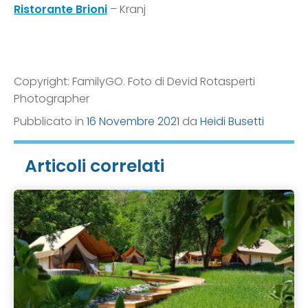
Ristorante Brioni
– Kranj
Copyright: FamilyGO. Foto di Devid Rotasperti
Photographer
Pubblicato in
16 Novembre 2021
da
Heidi Busetti
Articoli correlati