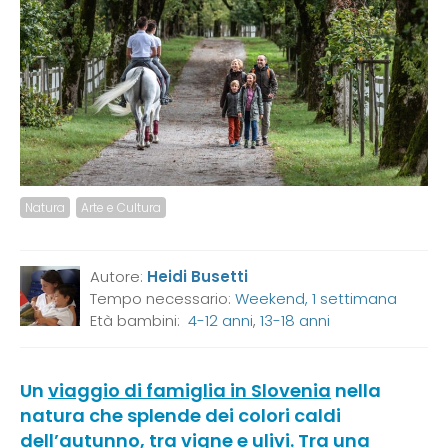
Natura
Arte e Cultura
Autore:
Heidi Busetti
Tempo necessario:
Weekend, 1 settimana
Età bambini:
4-12 anni
,
13-18 anni
Un
viaggio di famiglia in Slovenia
nella
natura che splende dei colori caldi
dell’autunno, tra vigne e ulivi. Tra una