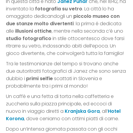
In questa città è nato
Janez Puhar
che, nel 1842, ha
inventato la
fotografia su vetro
. La città lo ha
omaggiato dedicandogli un
piccolo museo con
due stanze molto divertenti
: la prima é dedicata
alle
illusioni ottiche
, mentre nella seconda c’è uno
studio fotografico
in stile ottocentesco dove farsi
ritrarre su vetro, indossando abiti dell’epoca. Un
gioco divertente, che coinvolgerà tutta la famiglia!
Tra le testimonianze del tempo si trovano anche
due autoritratti fotografici di Janez che sono senza
dubbio i
primi selfie
scattati in Slovenia e
probabilmente tra i primi al mondo!
Un caffè e una fetta di torta nella caffetteria e
zuccheria sulla piazza principale, ed eccoci di
nuovo in viaggio diretti a
Kranjska Gora
, all’
Hotel
Korona
, dove ceniamo con ottimi piatti di carne.
Dopo un’intensa giornata passata con gli occhi