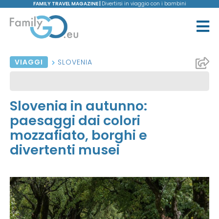
FAMILY TRAVEL MAGAZINE |
Divertirsi in viaggio con i bambini
VIAGGI
SLOVENIA
Slovenia in autunno:
paesaggi dai colori
mozzafiato, borghi e
divertenti musei