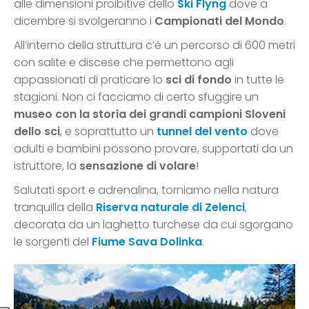
alle dimensioni proibitive dello
Ski Flyng
dove a
dicembre si svolgeranno i
Campionati del Mondo
.
All’interno della struttura c’è un percorso di 600 metri
con salite e discese che permettono agli
appassionati di praticare lo
sci di fondo
in tutte le
stagioni. Non ci facciamo di certo sfuggire un
museo con la storia dei grandi campioni Sloveni
dello sci
, e soprattutto un
tunnel del vento
dove
adulti e bambini possono provare, supportati da un
istruttore, la
sensazione di volare
!
Salutati sport e adrenalina, torniamo nella natura
tranquilla della
Riserva naturale di Zelenci
,
decorata da un laghetto turchese da cui sgorgano
le sorgenti del
Fiume Sava Dolinka
.