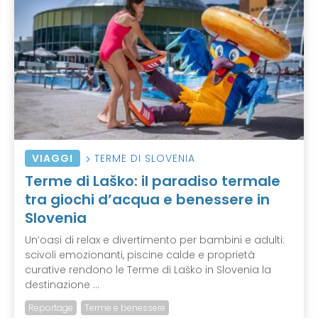
VIAGGI
TERME DI SLOVENIA
Terme di Laško: il paradiso termale
tra giochi d’acqua e benessere in
Slovenia
Un’oasi di relax e divertimento per bambini e adulti:
scivoli emozionanti, piscine calde e proprietà
curative rendono le Terme di Laško in Slovenia la
destinazione ...
Reportage
Terme e benessere