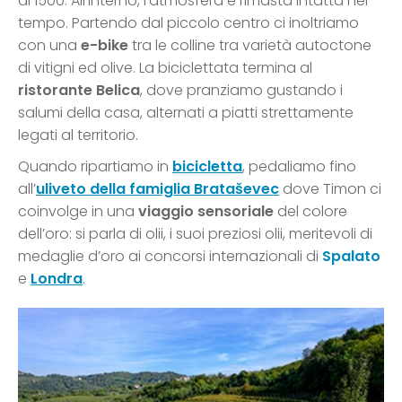
al 1500. All’interno, l’atmosfera è rimasta intatta nel
tempo. Partendo dal piccolo centro ci inoltriamo
con una
e-bike
tra le colline tra varietà autoctone
di vitigni ed olive. La biciclettata termina al
ristorante Belica
, dove pranziamo gustando i
salumi della casa, alternati a piatti strettamente
legati al territorio.
Quando ripartiamo in
bicicletta
, pedaliamo fino
all’
uliveto della famiglia Brataševec
dove Timon ci
coinvolge in una
viaggio sensoriale
del colore
dell’oro: si parla di olii, i suoi preziosi olii, meritevoli di
medaglie d’oro ai concorsi internazionali di
Spalato
e
Londra
.