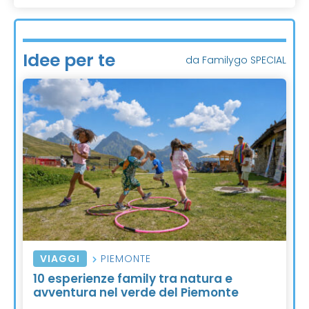
Idee per te
da Familygo SPECIAL
VIAGGI
PIEMONTE
10 esperienze family tra natura e
avventura nel verde del Piemonte