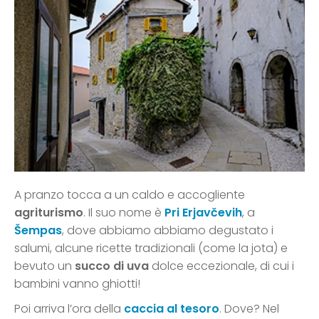
A pranzo tocca a un caldo e accogliente
agriturismo
. Il suo nome è
Pri Erjavčevih
, a
Šempas
, dove abbiamo abbiamo degustato i
salumi, alcune ricette tradizionali (come la jota) e
bevuto un
succo di uva
dolce eccezionale, di cui i
bambini vanno ghiotti!
Poi arriva l’ora della
caccia al tesoro
. Dove? Nel