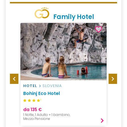
Family Hotel
HOTEL
SLOVENIA
HOTEL
Bohinj Eco Hotel
Terme
S
da 135 €
da 14
1 Notte, 1 Adulto + 1 bambino,
1 Notte,
Mezza Pensione
Mezza P