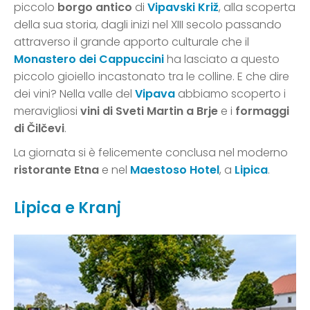
piccolo
borgo antico
di
Vipavski Križ
, alla scoperta
della sua storia, dagli inizi nel XIII secolo passando
attraverso il grande apporto culturale che il
Monastero dei Cappuccini
ha lasciato a questo
piccolo gioiello incastonato tra le colline. E che dire
dei vini? Nella valle del
Vipava
abbiamo scoperto i
meravigliosi
vini di Sveti Martin a Brje
e i
formaggi
di Čilčevi
.
La giornata si è felicemente conclusa nel moderno
ristorante Etna
e nel
Maestoso Hotel
, a
Lipica
.
Lipica e Kranj