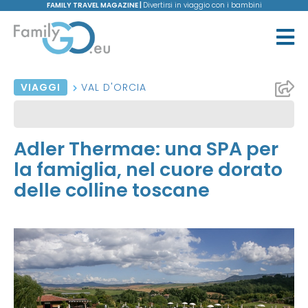
FAMILY TRAVEL MAGAZINE |
Divertirsi in viaggio con i bambini
VIAGGI
VAL D'ORCIA
Adler Thermae: una SPA per
la famiglia, nel cuore dorato
delle colline toscane