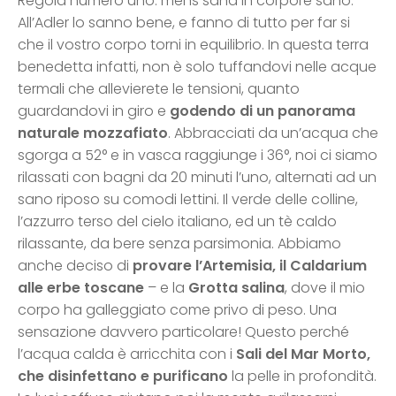
Regola numero uno: mens sana in corpore sano.
All’Adler lo sanno bene, e fanno di tutto per far si
che il vostro corpo torni in equilibrio. In questa terra
benedetta infatti, non è solo tuffandovi nelle acque
termali che allevierete le tensioni, quanto
guardandovi in giro e
godendo di un panorama
naturale mozzafiato
. Abbracciati da un’acqua che
sgorga a 52° e in vasca raggiunge i 36°, noi ci siamo
rilassati con bagni da 20 minuti l’uno, alternati ad un
sano riposo su comodi lettini. Il verde delle colline,
l’azzurro terso del cielo italiano, ed un tè caldo
rilassante, da bere senza parsimonia. Abbiamo
anche deciso di
provare l’Artemisia, il Caldarium
alle erbe toscane
– e la
Grotta salina
, dove il mio
corpo ha galleggiato come privo di peso. Una
sensazione davvero particolare! Questo perché
l’acqua calda è arricchita con i
Sali del Mar Morto,
che disinfettano e purificano
la pelle in profondità.