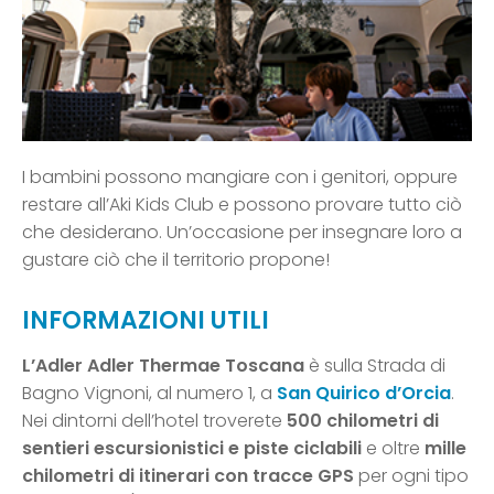
I bambini possono mangiare con i genitori, oppure
restare all’Aki Kids Club e possono provare tutto ciò
che desiderano. Un’occasione per insegnare loro a
gustare ciò che il territorio propone!
INFORMAZIONI UTILI
L’Adler Adler Thermae Toscana
è sulla Strada di
Bagno Vignoni, al numero 1, a
San Quirico d’Orcia
.
Nei dintorni dell’hotel troverete
500 chilometri di
sentieri escursionistici e piste ciclabili
e oltre
mille
chilometri di itinerari con tracce GPS
per ogni tipo