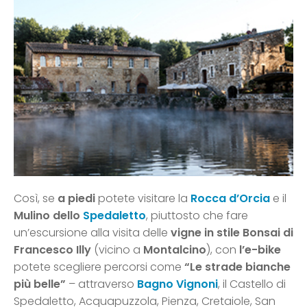
Così, se
a piedi
potete visitare la
Rocca d’Orcia
e il
Mulino dello
Spedaletto
, piuttosto che fare
un’escursione alla visita delle
vigne in stile Bonsai di
Francesco Illy
(vicino a
Montalcino
), con
l’e-bike
potete scegliere percorsi come
“Le strade bianche
più belle”
– attraverso
Bagno Vignoni
, il Castello di
Spedaletto, Acquapuzzola, Pienza, Cretaiole, San