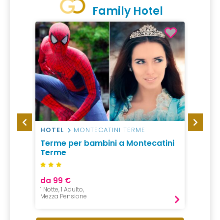
Family Hotel
HOTEL
MONTECATINI TERME
CAMP
Terme per bambini a Montecatini
Campi
Terme
da 99 €
da 50
1 Notte, 1 Adulto,
1 Notte, 
Mezza Pensione
Pernot