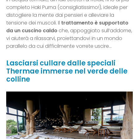
completo Haki Purna (consigliatissimo!), ideale per
distogliere la mente dai pensieri e alleviare la
tensione dei muscoli. Il
trattamento è supportato
da un cuscino caldo
che, appoggiato sull’addome,
vi aiuterà a rilassarvi, proiettandovi in un mondo
parallelo da cui difficilmente vorrete uscire…
Lasciarsi cullare dalle speciali
Thermae immerse nel verde delle
colline