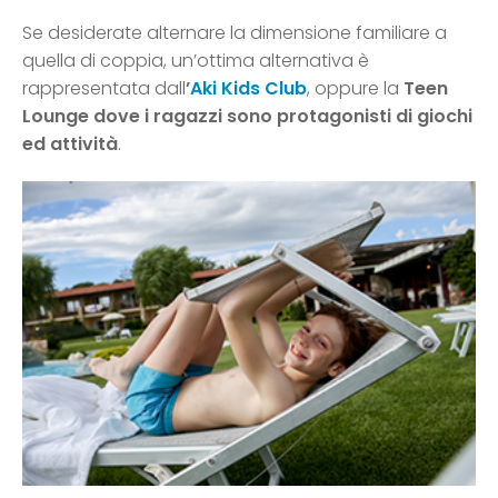
Se desiderate alternare la dimensione familiare a
quella di coppia, un’ottima alternativa è
rappresentata dall
’
Aki Kids Club
, oppure la
Teen
Lounge dove i ragazzi sono protagonisti di giochi
ed attività
.