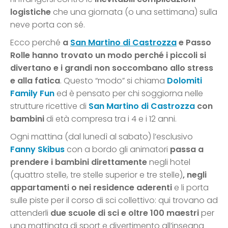
logistiche
che una giornata (o una settimana) sulla
neve porta con sé.
Ecco perché
a
San Martino di Castrozza
e Passo
Rolle hanno trovato un modo perché i piccoli si
divertano e i grandi non soccombano allo stress
e alla fatica
. Questo “modo” si chiama
Dolomiti
Family Fun
ed è pensato per chi soggiorna nelle
strutture ricettive di
San Martino di Castrozza
con
bambini
di età compresa tra i 4 e i 12 anni.
Ogni mattina (dal lunedì al sabato) l’esclusivo
Fanny Skibus
con a bordo gli animatori
passa a
prendere i bambini direttamente
negli hotel
(quattro stelle, tre stelle superior e tre stelle)
,
negli
appartamenti o nei residence aderenti
e li porta
sulle piste per il corso di sci collettivo: qui trovano ad
attenderli
due scuole di sci e oltre 100 maestri
per
una mattinata di sport e divertimento all’insegna