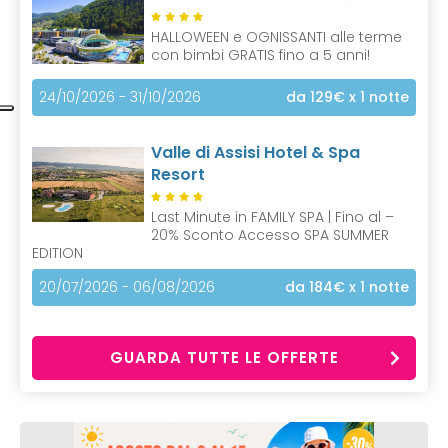
HALLOWEEN e OGNISSANTI alle terme
con bimbi GRATIS fino a 5 anni!
24/10/2026 - 31/10/2026
da 129€
x 1 notte
Valle di Assisi Hotel & Spa
Resort
Last Minute in FAMILY SPA | Fino al –
20% Sconto Accesso SPA SUMMER
EDITION
20/07/2026 - 06/08/2026
da 184€
x 1 notte
GUARDA TUTTE LE OFFERTE