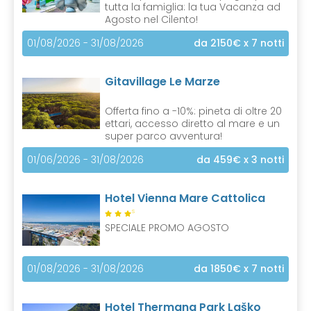
tutta la famiglia: la tua Vacanza ad
Agosto nel Cilento!
01/08/2026 - 31/08/2026
da 2150€
x 7 notti
Gitavillage Le Marze
Offerta fino a -10%: pineta di oltre 20
ettari, accesso diretto al mare e un
super parco avventura!
01/06/2026 - 31/08/2026
da 459€
x 3 notti
Hotel Vienna Mare Cattolica
S
SPECIALE PROMO AGOSTO
01/08/2026 - 31/08/2026
da 1850€
x 7 notti
Hotel Thermana Park Laško