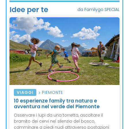
Idee per te
da Familygo SPECIAL
VIAGGI
PIEMONTE
10 esperienze family tra natura e
avventura nel verde del Piemonte
Osservare i lupi da una torretta, ascoltare il
bramito dei cervi nel silenzio del bosco,
camminare a piedi nudi attraverso postazioni