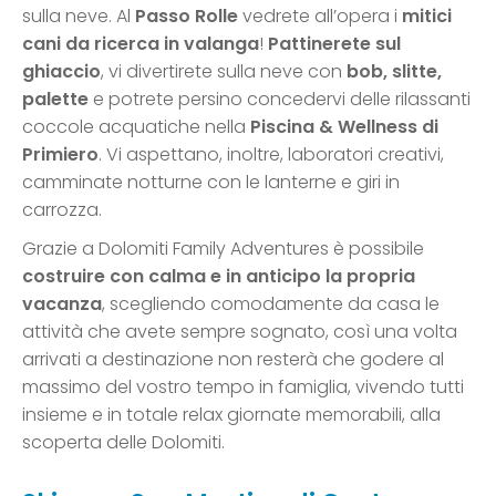
sulla neve. Al
Passo Rolle
vedrete all’opera i
mitici
cani da ricerca in valanga
!
P
attinerete
sul
ghiaccio
, vi divertirete sulla neve con
bob, slitte,
palette
e potrete persino concedervi delle rilassanti
coccole acquatiche nella
P
iscina & Wellness di
Primiero
. Vi aspettano, inoltre, laboratori creativi,
camminate notturne con le lanterne e giri in
carrozza.
Grazie a Dolomiti Family Adventures è possibile
costruire con calma e in anticipo la propria
vacanza
, scegliendo comodamente da casa le
attività che avete sempre sognato, così una volta
arrivati a destinazione non resterà che godere al
massimo del vostro tempo in famiglia, vivendo tutti
insieme e in totale relax giornate memorabili, alla
scoperta delle Dolomiti.