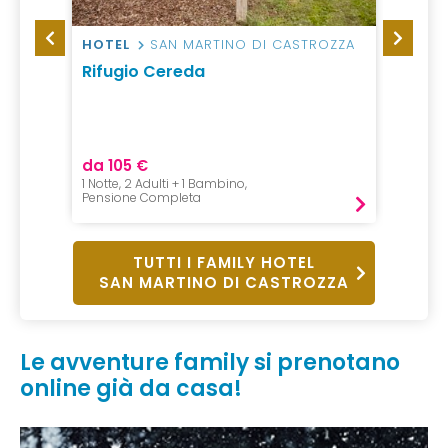
HOTEL
SAN MARTINO DI CASTROZZA
RESO
CASTR
Rifugio Cereda
 Fiera
Brune
di Pri
da 105 €
da 10
1 Notte, 2 Adulti + 1 Bambino,
3 Notti,
Pensione Completa
Pension
TUTTI I FAMILY HOTEL
SAN MARTINO DI CASTROZZA
Le avventure family si prenotano
online già da casa!