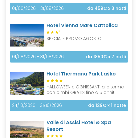
01/06/2026 - 31/08/2026
da 459€
x 3 notti
Hotel Vienna Mare Cattolica
S
SPECIALE PROMO AGOSTO
01/08/2026 - 31/08/2026
da 1850€
x 7 notti
Hotel Thermana Park Laško
HALLOWEEN e OGNISSANTI alle terme
con bimbi GRATIS fino a 5 anni!
24/10/2026 - 31/10/2026
da 129€
x 1 notte
Valle di Assisi Hotel & Spa
Resort