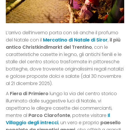
L’arrivo dell’inverno porta con sé anche il profumo
del Natale con il
Mercatino di Natale di Siror
,
il più
antico Christkindlmarkt del Trentino
, con le
caratteristiche casette in legno, gli antichi fienili e le
stalle del centro storico trasformate in pittoresche
botteghe, dove troverete originalissimi regali natalizi
e golose proposte dolci e salate (dal 30 novembre
al 21 dicembre 2025).
A
Fiera di Primiero
lungo la via del centro storico
illuminato dalle suggestive luci di Natale, vi
aspettano le allegre casette dei commercianti,
mentre al
Parco Clarofonte
, potrete visitare
Il
Villaggio degli intrecci
, un vero e proprio
paesello
popolato da simpatici gnomi
, che offrirà a grandi