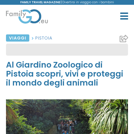
FAMILY TRAVEL MAGAZINE |
Divertirsi in viaggio con i bambini
VIAGGI
PISTOIA
Al Giardino Zoologico di
Pistoia scopri, vivi e proteggi
il mondo degli animali