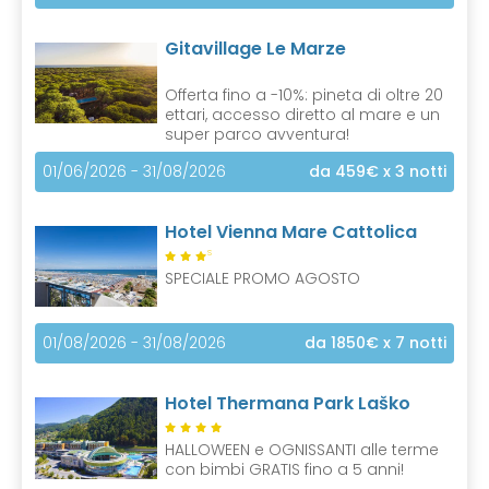
Gitavillage Le Marze
Offerta fino a -10%: pineta di oltre 20
ettari, accesso diretto al mare e un
super parco avventura!
01/06/2026 - 31/08/2026
da 459€
x 3 notti
Hotel Vienna Mare Cattolica
S
SPECIALE PROMO AGOSTO
01/08/2026 - 31/08/2026
da 1850€
x 7 notti
Hotel Thermana Park Laško
HALLOWEEN e OGNISSANTI alle terme
con bimbi GRATIS fino a 5 anni!