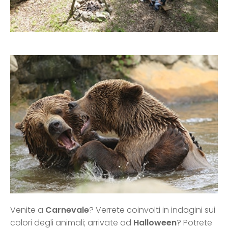
Venite a
Carnevale
? Verrete coinvolti in indagini sui
colori degli animali; arrivate ad
Halloween
? Potrete