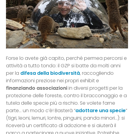
Forse lo avete già capito, perché permea percorsi e
attività a tutto tondo: il GZP si batte da molti anni
per la
difesa della biodiversità
, raccogliendo
informazioni preziose nei propri exhibit e
finanziando associazioni
in diversi progetti per la
protezione delle foreste, contro il bracconaggio e a
tutela delle specie più a rischio. Se volete farne
parte… un modo c’è! Basterà “
adottare una specie
”
(tigri, leoni, lemuri, lontre, pinguini, panda minori…): si
riceverà un certificato di adozione e si aiuterà il
parco a partecipare a nuove iniziative. Potrebbe