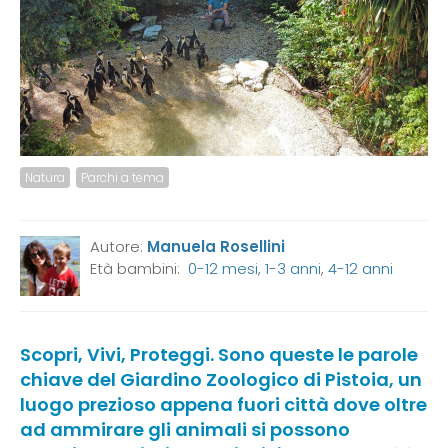
Natura
Parchi a tema
Autore:
Manuela Rosellini
Età bambini:
0-12 mesi
,
1-3 anni
,
4-12 anni
Scopri, Vivi, Proteggi. Sono queste le parole
chiave del Giardino Zoologico di Pistoia, un
luogo prezioso appena fuori città dove oltre
ad ammirare gli animali si possono