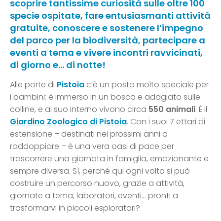
scoprire tantissime curiosità sulle oltre 100
specie ospitate, fare entusiasmanti attività
gratuite, conoscere e sostenere l’impegno
del parco per la biodiversità, partecipare a
eventi a tema e vivere incontri ravvicinati,
di giorno e… di notte!
Alle porte di
Pistoia
c’è un posto molto speciale per
i bambini: è immerso in un bosco e adagiato sulle
colline, e al suo interno vivono circa
550 animali
. È il
Giardino Zoologico di Pistoia
. Con i suoi 7 ettari di
estensione – destinati nei prossimi anni a
raddoppiare – è una vera oasi di pace per
trascorrere una giornata in famiglia, emozionante e
sempre diversa. Sì, perché qui ogni volta si può
costruire un percorso nuovo, grazie a attività,
giornate a tema, laboratori, eventi… pronti a
trasformarvi in piccoli esploratori?