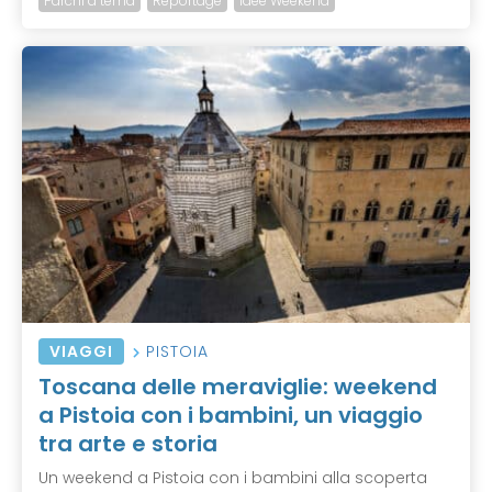
Parchi a tema
Reportage
Idee Weekend
VIAGGI
PISTOIA
Toscana delle meraviglie: weekend
a Pistoia con i bambini, un viaggio
tra arte e storia
Un weekend a Pistoia con i bambini alla scoperta