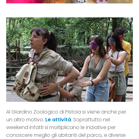
Al Giardino Zoologico di Pistoia si viene anche per
un altro motivo.
Le attività
. Soprattutto nel
weekend infatti si moltiplicano le iniziative per
conoscere meglio gli abitanti del parco, e diverse