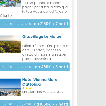
“Prima prenoti e meno
paghi” per tutta la famiglia:
la tua Vacanza ad Agosto
 Cilento!
da 2150€
x 7 notti
/08/2026 - 31/08/2026
Gitavillage Le Marze
Offerta fino a -10%: pineta di
oltre 20 ettari, accesso
diretto al mare e un super
parco avventura!
da 459€
x 3 notti
/06/2026 - 31/08/2026
Hotel Vienna Mare
Cattolica
S
SPECIALE PROMO AGOSTO
da 1850€
x 7 notti
/08/2026 - 31/08/2026