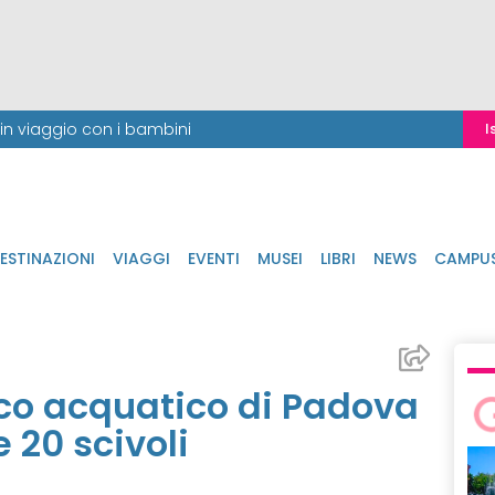
i in viaggio con i bambini
I
ESTINAZIONI
VIAGGI
EVENTI
MUSEI
LIBRI
NEWS
CAMPU
rco acquatico di Padova
 20 scivoli