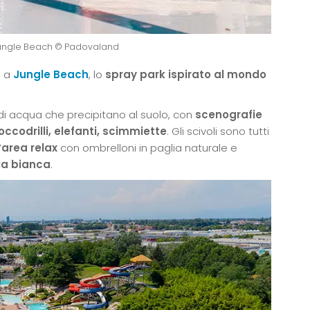
Jungle Beach © Padovaland
i a
Jungle Beach
, lo
spray park ispirato al mondo
i di acqua che precipitano al suolo, con
scenografie
coccodrilli, elefanti, scimmiette
. Gli scivoli sono tutti
’
area relax
con ombrelloni in paglia naturale e
ia bianca
.