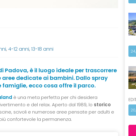
nni
,
4-12 anni
,
13-18 anni
24
 Padova, è il luogo ideale per trascorrere
 e aree dedicate ai bambini. Dallo spray
e famiglie, ecco cosa offre il parco.
aland
è una meta perfetta per chi desidera
EDI
ivertimento e del relax. Aperto dal 1989, lo
storico
20
cine, scivoli e numerose aree pensate per adulti e
più confortevole la permanenza.