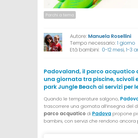
Parchi a tema
Autore:
Manuela Rosellini
Tempo necessario:
1 giorno
Età bambini:
0-12 mesi
,
1-3 a
Padovaland, il parco acquatico di
una giornata tra piscine, scivoli
park Jungle Beach ai servizi per l
Quando le temperature salgono,
Padov
trascorrere una giornata all’insegna del d
parco acquatico
di
Padova
propone pis
bambini, con servizi che rendono ancora 