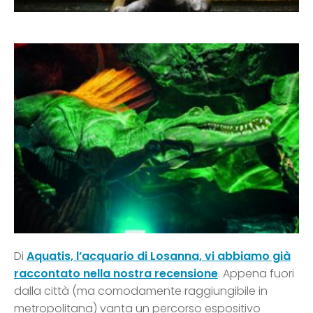
Di
Aquatis, l’acquario di Losanna, vi abbiamo già
raccontato nella nostra recensione
. Appena fuori
dalla città (ma comodamente raggiungibile in
metropolitana) vanta un percorso espositivo