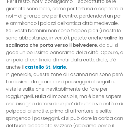
Per il resto, noi vi consigliamo – soprattutto se le
giornate sono belle, come per fortuna è capitato a
noi – di gironzolare per il centro, perdendovi un po’
e ammirando i palazzi dell’antica città medievale.
Se i vostri bambini non sono troppo pigri (i nostri lo
sono abbastanza, in verità), potete anche
salire la
scalinata che porta verso il belvedere
, da cui si
gode un bellissimo panorama della città. Oppure, a
un paio di centinaia di metri dalla cattedrale, c’è
anche il
castello St. Marie
.
In generale, queste zone di Losanna non sono però
facilissima da girare con i passeggini al seguito,
viste le salite che inevitabilmente da fare per
raggiungerli. Nulla di impossibile, ma è bene sapere
che bisogna dotarsi di un po’ di buona volontà e di
polpacci allenati e, prima di affrontare le salite
spingendo i passeggini, ci si può dare la carica con
del buon cioccolato svizzero (abbiamo perso il