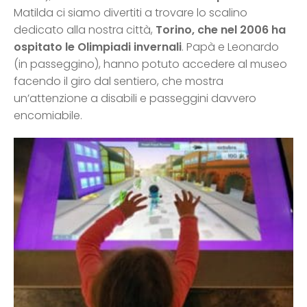
Matilda ci siamo divertiti a trovare lo scalino
dedicato alla nostra città,
Torino, che nel 2006 ha
ospitato le Olimpiadi invernali
. Papà e Leonardo
(in passeggino), hanno potuto accedere al museo
facendo il giro dal sentiero, che mostra
un’attenzione a disabili e passeggini davvero
encomiabile.