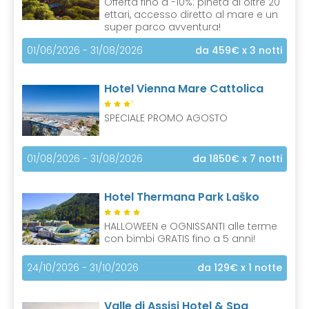
Offerta fino a -10%: pineta di oltre 20
ettari, accesso diretto al mare e un
super parco avventura!
01/06/2026 - 31/08/2026
da 459€
x 3 notti
Hotel Vienna Mare Cattolica
S
SPECIALE PROMO AGOSTO
01/08/2026 - 31/08/2026
da 1850€
x 7 notti
Hotel Thermana Park Laško
HALLOWEEN e OGNISSANTI alle terme
con bimbi GRATIS fino a 5 anni!
24/10/2026 - 31/10/2026
da 129€
x 1 notte
Valle di Assisi Hotel & Spa