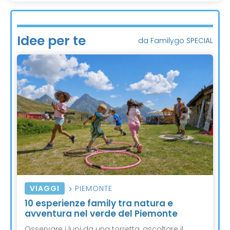
Idee per te
da Familygo SPECIAL
VIAGGI
PIEMONTE
10 esperienze family tra natura e
avventura nel verde del Piemonte
Osservare i lupi da una torretta, ascoltare il