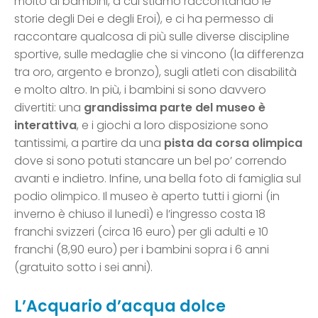
molto ai bambini, a cui stiamo raccontando le
storie degli Dei e degli Eroi), e ci ha permesso di
raccontare qualcosa di più sulle diverse discipline
sportive, sulle medaglie che si vincono (la differenza
tra oro, argento e bronzo), sugli atleti con disabilità
e molto altro. In più, i bambini si sono davvero
divertiti: una
grandissima parte del museo è
interattiva
, e i giochi a loro disposizione sono
tantissimi, a partire da una
pista da corsa olimpica
dove si sono potuti stancare un bel po’ correndo
avanti e indietro. Infine, una bella foto di famiglia sul
podio olimpico. Il museo è aperto tutti i giorni (in
inverno è chiuso il lunedì) e l’ingresso costa 18
franchi svizzeri (circa 16 euro) per gli adulti e 10
franchi (8,90 euro) per i bambini sopra i 6 anni
(gratuito sotto i sei anni).
L’Acquario d’acqua dolce