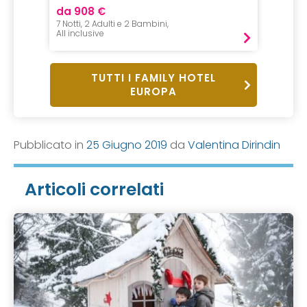
da 908 €
da 94
7 Notti, 2 Adulti e 2 Bambini,
1 Notte,
All inclusive
Mezza P
TUTTI I FAMILY HOTEL
EUROPA
Pubblicato in
25 Giugno 2019
da
Valentina Dirindin
Articoli correlati