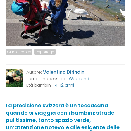
Città europee
Reportage
Autore:
Valentina Dirindin
Tempo necessario:
Weekend
Età bambini:
4-12 anni
La precisione svizzera è un toccasana
quando si viaggia con i bambini: strade
pulitissime, tanto spazio verde,
un’attenzione notevole alle esigenze delle