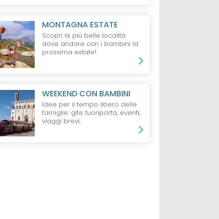
da 60 €
lti + 2 bambini
MONTAGNA ESTATE
3 Notte, 4 Persone,
Scopri le più belle località
ne
Pernottamento
dove andare con i bambini la
prossima estate!
WEEKEND CON BAMBINI
Idee per il tempo libero delle
famiglie: gite fuoriporta, eventi,
viaggi brevi.