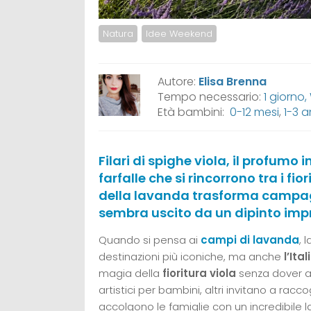
Natura
Idee Weekend
Autore:
Elisa Brenna
Tempo necessario:
1 giorno
Età bambini:
0-12 mesi
,
1-3 a
Filari di spighe viola, il profumo 
farfalle che si rincorrono tra i fio
della lavanda trasforma campagne
sembra uscito da un dipinto impr
Quando si pensa ai
campi di lavanda
, 
destinazioni più iconiche, ma anche
l’Ita
magia della
fioritura viola
senza dover at
artistici per bambini, altri invitano a raccog
accolgono le famiglie con un incredibile la