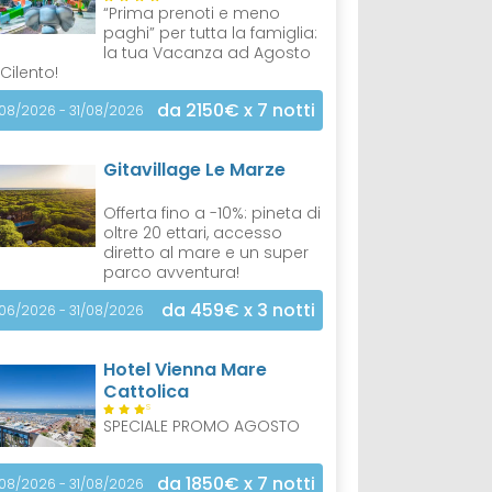
“Prima prenoti e meno
paghi” per tutta la famiglia:
la tua Vacanza ad Agosto
 Cilento!
da 2150€
x 7 notti
/08/2026 - 31/08/2026
Gitavillage Le Marze
Offerta fino a -10%: pineta di
oltre 20 ettari, accesso
diretto al mare e un super
parco avventura!
da 459€
x 3 notti
/06/2026 - 31/08/2026
Hotel Vienna Mare
Cattolica
S
SPECIALE PROMO AGOSTO
da 1850€
x 7 notti
/08/2026 - 31/08/2026