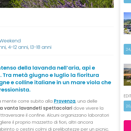
, Weekend
nni
,
4-12 anni
,
13-18 anni
24
intenso della lavanda nell’aria, api e
ri. Tra metà giugno e luglio la fioritura
 e colline italiane in un mare viola che
essionista.
EDI
la mente corre subito alla
Provenza
, una delle
20
lia vanta lavandeti spettacolari
dove vivere la
traversare il confine. Alcuni organizzano laboratori
liere il proprio mazzetto di fiori, altri ancora
birinto o cestini colmi di prelibatezze per un picnic.