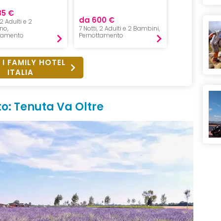
85 €
da 1120 €
da 600 €
 2 Adulti e 2
7 Notte, 2 Adu
no,
7 Notti, 2 Adulti e 2 Bambini,
<12,
tamento
Pernottamento
Mezza Pensio
 I FAMILY HOTEL
ITALIA
o: Tenuta Va Oltre