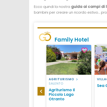
Ecco quindi la nostra
guida ai campi di l
bambini per creare un ricordo estivo… pr
Family Hotel
HOTEL
CATTOLICA
AGRITURISMO
VILL
SALENTO
Hotel Madison
Sea 
Agriturismo Il
Ferretti Cattolica
Piccolo Lago
Otranto