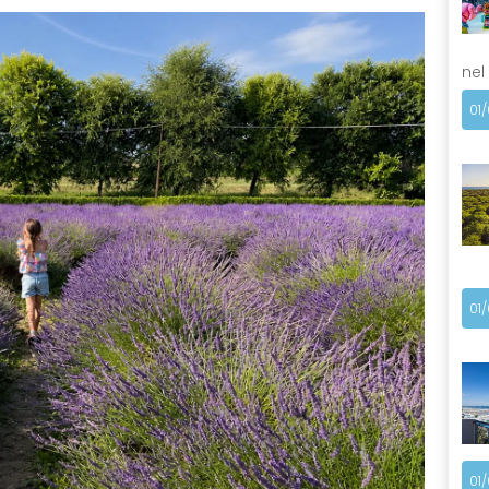
nel
01
01
01