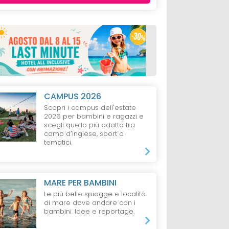
CAMPUS 2026
Scopri i campus dell'estate
2026 per bambini e ragazzi e
scegli quello più adatto tra
camp d'inglese, sport o
tematici.
LLURA
AGRITURISMO
RESORT
GOLFO
MANTOVA
OROSEI
MARE PER BAMBINI
Laconia
Corte Canale
Club Esse
Le più belle spiagge e località
Virgilio
Palmasera Reso
di mare dove andare con i
Cala Gonone
bambini. Idee e reportage.