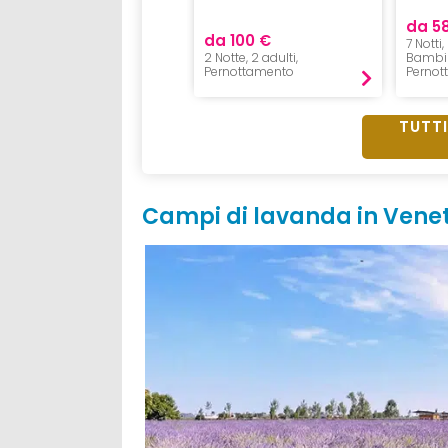
da 1110 €
da 5
da 100 €
7 Notti, 2 Adulti e 2 bimbi
7 Notti,
<18,
2 Notte, 2 adulti,
Bambi
All inclusive
Pernottamento
Pernot
TUTTI
Campi di lavanda in Venet