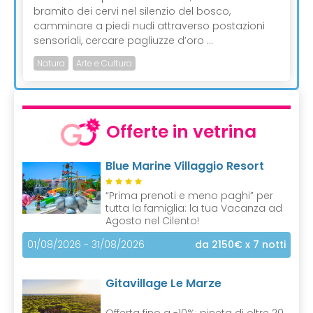
bramito dei cervi nel silenzio del bosco,
camminare a piedi nudi attraverso postazioni
sensoriali, cercare pagliuzze d’oro ...
Natura
Arte e Cultura
Offerte in vetrina
Blue Marine Villaggio Resort
“Prima prenoti e meno paghi” per
tutta la famiglia: la tua Vacanza ad
Agosto nel Cilento!
01/08/2026 - 31/08/2026
da 2150€
x 7 notti
Gitavillage Le Marze
Offerta fino a -10%: pineta di oltre 20