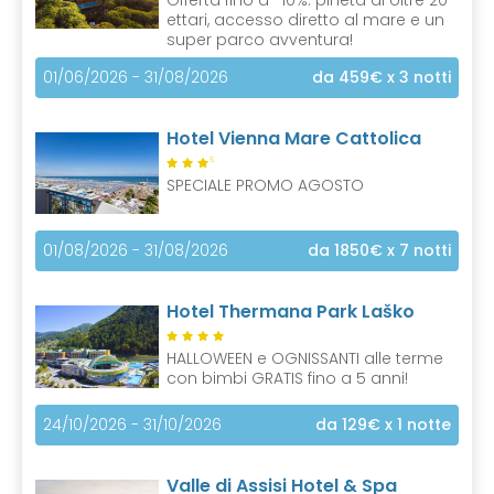
ettari, accesso diretto al mare e un
super parco avventura!
01/06/2026 - 31/08/2026
da 459€
x 3 notti
Hotel Vienna Mare Cattolica
S
SPECIALE PROMO AGOSTO
01/08/2026 - 31/08/2026
da 1850€
x 7 notti
Hotel Thermana Park Laško
HALLOWEEN e OGNISSANTI alle terme
con bimbi GRATIS fino a 5 anni!
24/10/2026 - 31/10/2026
da 129€
x 1 notte
Valle di Assisi Hotel & Spa