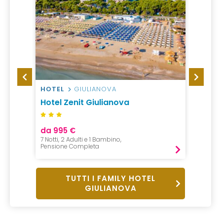
HOTEL
GIULIANOVA
HOTEL
Hotel Zenit Giulianova
Family
da 995 €
7 Notti, 2 Adulti e 1 Bambino,
Pensione Completa
TUTTI I FAMILY HOTEL
GIULIANOVA