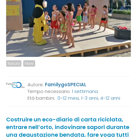
Natura
Mare
Autore:
FamilygoSPECIAL
Tempo necessario:
1 settimana
Età bambini:
0-12 mesi
,
1-3 anni
,
4-12 anni
Costruire un eco-diario di carta riciclata,
entrare nell’orto, indovinare sapori durante
una degustazione bendata, fare yoga tutti