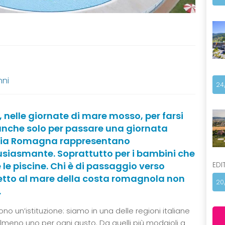
nni
24
 nelle giornate di mare mosso, per farsi
 anche solo per passare una giornata
Emilia Romagna rappresentano
usiasmante. Soprattutto per i bambini che
EDI
e le piscine. Chi è di passaggio verso
iretto al mare della costa romagnola non
20
.
ono un’istituzione: siamo in una delle regioni italiane
almeno uno per ogni gusto. Da quelli più modaioli a