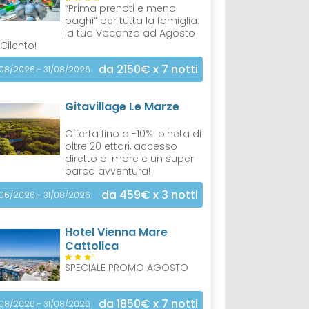
“Prima prenoti e meno
paghi” per tutta la famiglia:
la tua Vacanza ad Agosto
 Cilento!
da 2150€
x 7 notti
/08/2026 - 31/08/2026
Gitavillage Le Marze
Offerta fino a -10%: pineta di
oltre 20 ettari, accesso
diretto al mare e un super
parco avventura!
da 459€
x 3 notti
/06/2026 - 31/08/2026
Hotel Vienna Mare
Cattolica
S
SPECIALE PROMO AGOSTO
da 1850€
x 7 notti
/08/2026 - 31/08/2026