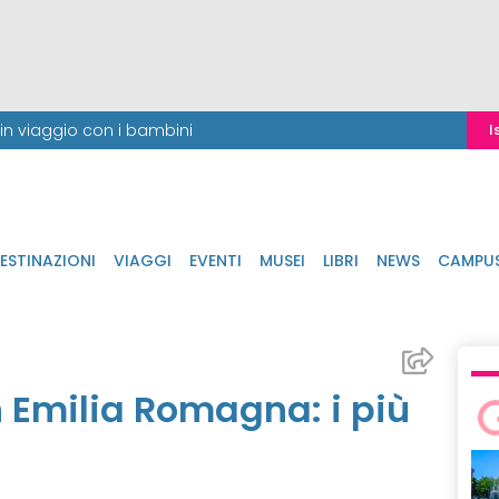
i in viaggio con i bambini
I
ESTINAZIONI
VIAGGI
EVENTI
MUSEI
LIBRI
NEWS
CAMPU
n Emilia Romagna: i più