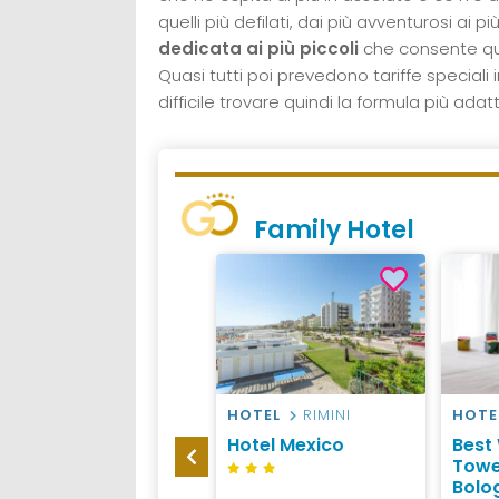
quelli più defilati, dai più avventurosi ai p
dedicata ai più piccoli
che consente quin
Quasi tutti poi prevedono tariffe special
difficile trovare quindi la formula più ada
Family Hotel
HOTEL
RICCIONE
HOTEL
RIMINI
HOTE
Hotel ABC Riccione
Hotel Mexico
Best
Towe
Bolo