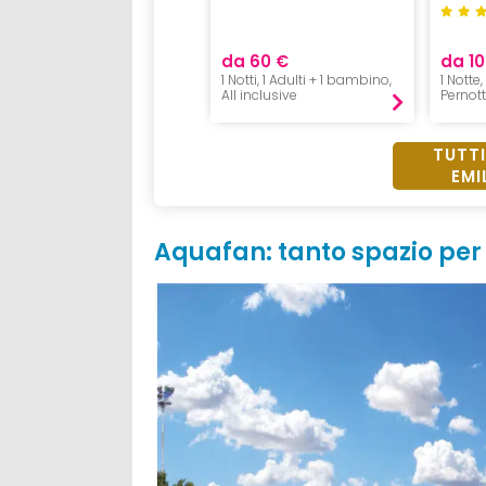
da 68 €
da 60 €
da 10
1 Notte, 1 Adulto,
1 Notti, 1 Adulti + 1 bambino,
1 Notte
Pensione Completa
All inclusive
Pernot
TUTTI
EMI
Aquafan: tanto spazio per