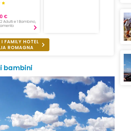
0 €
da 999 €
, 2 Adulti e 1 Bambino,
7 Notti, 2 Adul
tamento
All inclusive
 I FAMILY HOTEL
LIA ROMAGNA
 i bambini