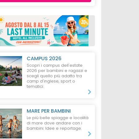
CAMPUS 2026
Scopri i campus dell'estate
2026 per bambini e ragazzi e
scegli quello più adatto tra
camp d'inglese, sport o
tematici.
MARE PER BAMBINI
VIERA
VILLAGGIO
BELLARIA
VILLAGGIO
LID
Le più belle spiagge e località
A
IGEA MARINA
CLASSE
di mare dove andare con i
bambini. Idee e reportage.
ander,
Color Perla Village
Color King Mar
o Mare
Family Village, 