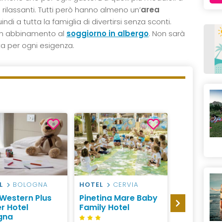
iù rilassanti. Tutti però hanno almeno un’
area
di a tutta la famiglia di divertirsi senza sconti.
i in abbinamento al
soggiorno in albergo
. Non sarà
tta per ogni esigenza.
L
BOLOGNA
HOTEL
CERVIA
HOTEL
RI
ROMAGNOL
 Western Plus
Pinetina Mare Baby
Hotel Alex
r Hotel
Family Hotel
San Maur
gna