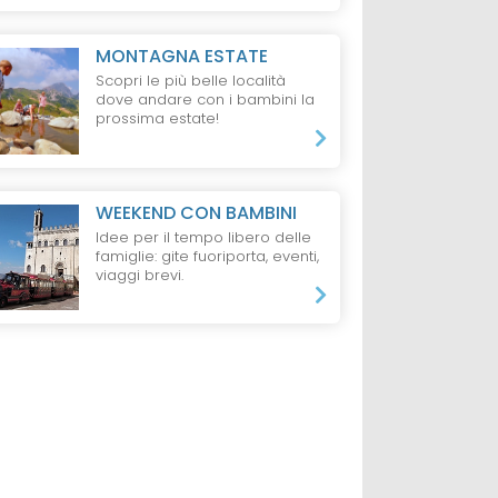
di Classe
MONTAGNA ESTATE
da 70 €
Scopri le più belle località
ti e 2 Bambini,
1 Notte, 1 Adulto,
Pensione Completa
dove andare con i bambini la
prossima estate!
WEEKEND CON BAMBINI
Idee per il tempo libero delle
famiglie: gite fuoriporta, eventi,
viaggi brevi.