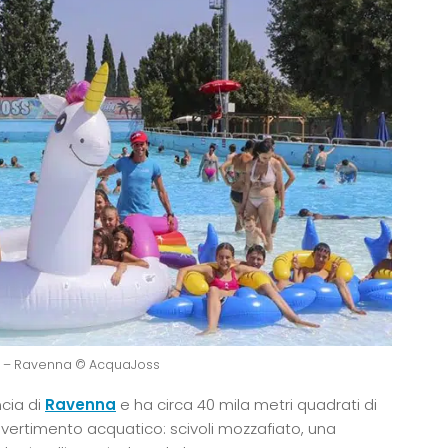
 – Ravenna © AcquaJoss
ncia di
Ravenna
e ha circa 40 mila metri quadrati di
ivertimento acquatico: scivoli mozzafiato, una