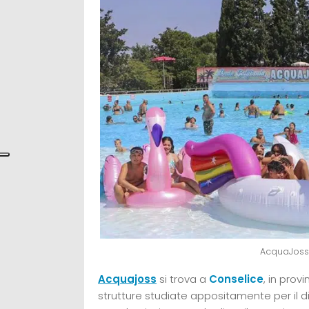
AcquaJoss
Acquajoss
si trova a
Conselice
, in provi
strutture studiate appositamente per il d