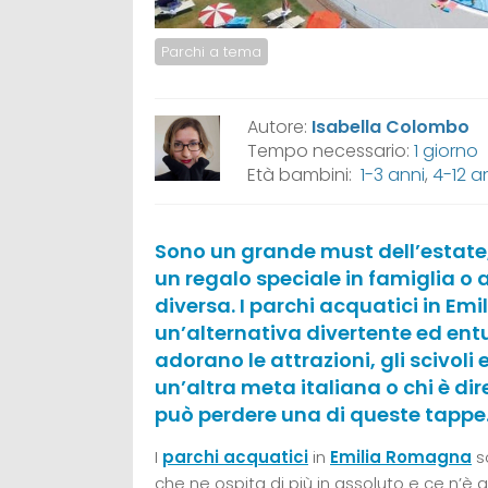
Parchi a tema
Autore:
Isabella Colombo
Tempo necessario:
1 giorno
Età bambini:
1-3 anni
,
4-12 a
Sono un grande must dell’estate,
un regalo speciale in famiglia o
diversa. I parchi acquatici in 
un’alternativa divertente ed ent
adorano le attrazioni, gli scivoli 
un’altra meta italiana o chi è d
può perdere una di queste tappe
I
parchi acquatici
in
Emilia Romagna
s
che ne ospita di più in assoluto e ce n’è 