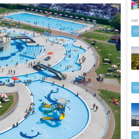
nel
01
01
01