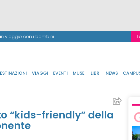
i in viaggio con i bambini
I
ESTINAZIONI
VIAGGI
EVENTI
MUSEI
LIBRI
NEWS
CAMPU
to “kids-friendly” della
Ponente