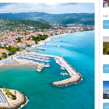
nel
01
01
01