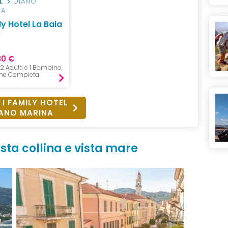
L
DIANO
NA
y Hotel La Baia
30 €
, 2 Adulti e 1 Bambino,
ne Completa
 I FAMILY HOTEL
ANO MARINA
sta collina e vista mare