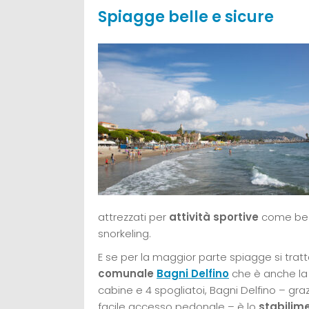
Spiagge belle e sicure
attrezzati per
attività sportive
come beach
snorkeling.
E se per la maggior parte spiagge si tratt
comunale
Bagni Delfino
che è anche la p
cabine e 4 spogliatoi, Bagni Delfino – gra
facile accesso pedonale – è lo
stabilime