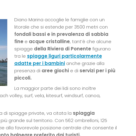
Diano Marina accoglie le famiglie con un
litorale che si estende per 3500 metri con
fondali bassi e in prevalenza di
sabbia
fine
e
acque cristalline
, tant’è che alcune
spiagge
della Riviera di Ponente
figurano
tra le
spiagge liguri particolarmente
adatte per i bambini
anche grazie alla
presenza di
aree giochi
e di
servizi per i più
piccoli
.
La maggior parte dei lidi sono inoltre
 volley, surf, vela, kitesurf, windsurf, canoa,
a di spiagge private, va citata la
spiaggia
iù grande sul territorio. Con 562 ombrelloni, 125
zie alla favorevole posizione centrale che consente il
nto balneare preferito dai turisti.