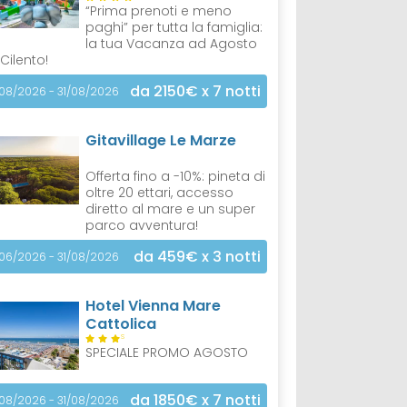
“Prima prenoti e meno
paghi” per tutta la famiglia:
la tua Vacanza ad Agosto
 Cilento!
da 2150€
x 7 notti
/08/2026 - 31/08/2026
Gitavillage Le Marze
Offerta fino a -10%: pineta di
oltre 20 ettari, accesso
diretto al mare e un super
parco avventura!
da 459€
x 3 notti
/06/2026 - 31/08/2026
Hotel Vienna Mare
Cattolica
S
SPECIALE PROMO AGOSTO
da 1850€
x 7 notti
/08/2026 - 31/08/2026