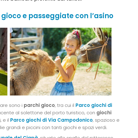
 gioco e passeggiate con l’asino
mare sono i
parchi gioco
, tra cui il
Parco giochi di
acente al solettone del porto turistico, con
giochi
 e il
Parco giochi di Via Campodonico
, spazioso e
 grandi e piccini con tanti giochi e spazi verdi.
nale del Ciapà
, situato alle spalle del pittoresco