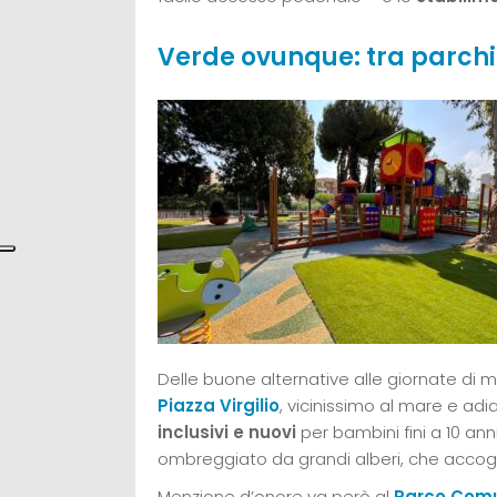
Verde ovunque: tra parchi
Delle buone alternative alle giornate di 
Piazza Virgilio
, vicinissimo al mare e adi
inclusivi e nuovi
per bambini fini a 10 anni,
ombreggiato da grandi alberi, che accoglie
Menzione d’onore va però al
Parco Comu