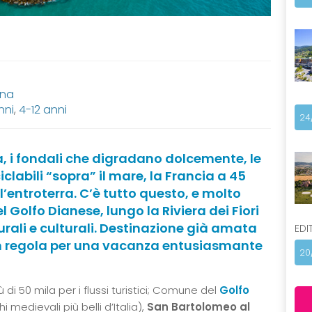
ana
nni
,
4-12 anni
24
ia, i fondali che digradano dolcemente, le
ciclabili “sopra” il mare, la Francia a 45
ll’entroterra. C’è tutto questo, e molto
l Golfo Dianese, lungo la Riviera dei Fiori
turali e culturali. Destinazione già amata
EDI
e in regola per una vacanza entusiasmante
20
di 50 mila per i flussi turistici; Comune del
Golfo
i medievali più belli d’Italia),
San Bartolomeo al