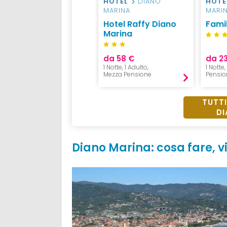
HOTEL
DIANO
HOTE
MARINA
MARI
Hotel Raffy Diano
Famil
Marina
da 58 €
da 2
1 Notte, 1 Adulto,
1 Notte
Mezza Pensione
Pensio
TUTTI
DI
Diano Marina: cosa fare, vi