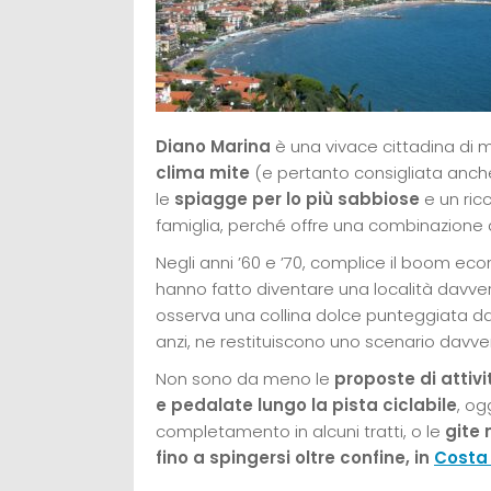
Diano Marina
è una vivace cittadina di m
clima mite
(e pertanto consigliata anche
le
spiagge per lo più sabbiose
e un ricc
famiglia, perché offre una combinazione di 
Negli anni ’60 e ’70, complice il boom econ
hanno fatto diventare una località davver
osserva una collina dolce punteggiata da
anzi, ne restituiscono uno scenario davve
Non sono da meno le
proposte di attivi
e pedalate lungo la pista ciclabile
, og
completamento in alcuni tratti, o le
gite 
fino a spingersi oltre confine, in
Costa