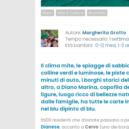
Mare
Arte e Cultura
Bicicletta
Autore:
Margherita Grotto
Tempo necessario:
1 settim
Età bambini:
0-12 mesi
,
1-3 a
Il clima mite, le spiagge di sabb
colline verdi e luminose, le piste 
minuti di auto, i borghi storici de
altro, a Diano Marina, capofila de
ligure, luogo ricco di bellezze na
dalle famiglie, ha tutte le cart
nel blu dipinto di blu.
5500 residenti che d’estate passano a più 
Dianese
, accanto a
Cervo
(uno dei borgh