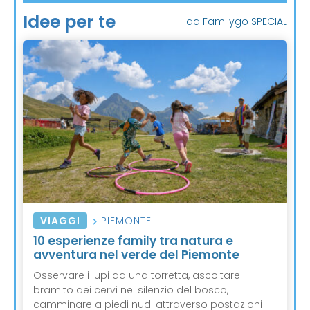
Idee per te
da Familygo SPECIAL
VIAGGI
PIEMONTE
10 esperienze family tra natura e
avventura nel verde del Piemonte
Osservare i lupi da una torretta, ascoltare il
bramito dei cervi nel silenzio del bosco,
camminare a piedi nudi attraverso postazioni