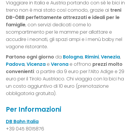
Viaggiare in Italia e Austria portando con sè le bici in
treno non è mai stato così comodo, grazie ai
treni
DB-ÖBB perfettamente attrezzati e ideali per le
famiglie
, con servizi dedicati come lo
scompartimento per le mamme per allattare e
accudire i neonati, gli spazi ampi e i menù baby nel
vagone ristorante.
Partono ogni giorno
da
Bologna
,
Rimini
,
Venezia
,
Padova
,
Vicenza
e
Verona
e offrono
prezzi molto
convenienti
: a partire da 9 euro per l’Alto Adige e 29
euro per il Tirolo Austriaco. Chi viaggia con la bici ha
un costo aggiuntivo di 10 euro (prenotazione
obbligatoria gratuita).
Per Informazioni
DB Bahn Italia
+39 045 8015876