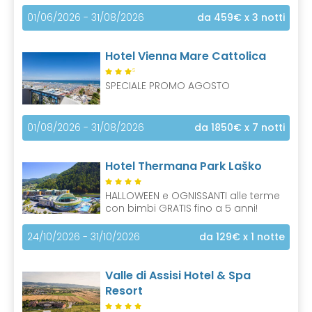
01/06/2026 - 31/08/2026
da 459€
x 3 notti
Hotel Vienna Mare Cattolica
S
SPECIALE PROMO AGOSTO
01/08/2026 - 31/08/2026
da 1850€
x 7 notti
Hotel Thermana Park Laško
HALLOWEEN e OGNISSANTI alle terme
con bimbi GRATIS fino a 5 anni!
24/10/2026 - 31/10/2026
da 129€
x 1 notte
Valle di Assisi Hotel & Spa
Resort