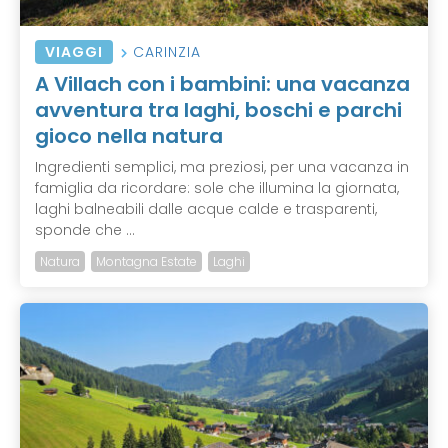
VIAGGI
CARINZIA
A Villach con i bambini: una vacanza
avventura tra laghi, boschi e parchi
gioco nella natura
Ingredienti semplici, ma preziosi, per una vacanza in
famiglia da ricordare: sole che illumina la giornata,
laghi balneabili dalle acque calde e trasparenti,
sponde che ...
Natura
Montagna Estate
Laghi