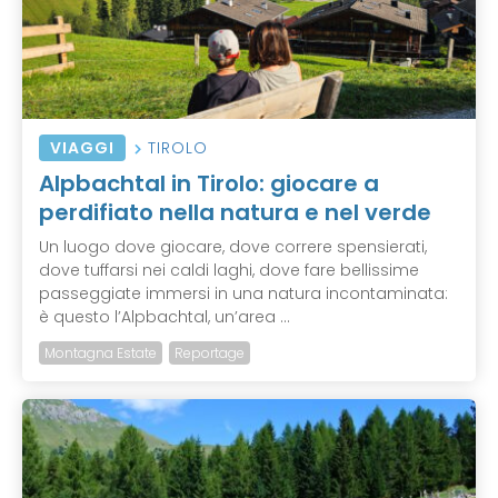
VIAGGI
TIROLO
Alpbachtal in Tirolo: giocare a
perdifiato nella natura e nel verde
Un luogo dove giocare, dove correre spensierati,
dove tuffarsi nei caldi laghi, dove fare bellissime
passeggiate immersi in una natura incontaminata:
è questo l’Alpbachtal, un’area ...
Montagna Estate
Reportage