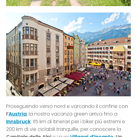
Proseguendo verso nord e varcando il confine con
l’
Austria
, la nostra vacanza green arriva fino a
Innsbruck
: 115 km di itinerari per i biker più estremi e
200 km di vie ciclabili tranquille, per conoscere la
Capitale delle Alpi
e i suoi
Villaggi d’incanto
.
Un