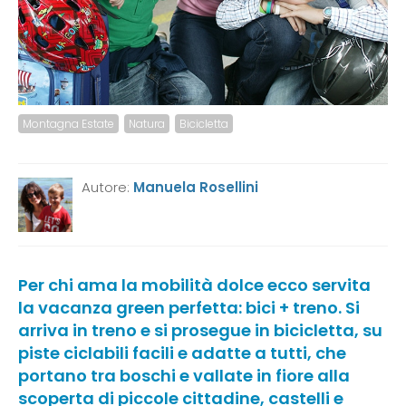
Montagna Estate
Natura
Bicicletta
Autore:
Manuela Rosellini
Per chi ama la mobilità dolce ecco servita
la vacanza green perfetta: bici + treno. Si
arriva in treno e si prosegue in bicicletta, su
piste ciclabili facili e adatte a tutti, che
portano tra boschi e vallate in fiore alla
scoperta di piccole cittadine, castelli e