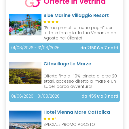
Offerte in vetrina
Blue Marine Villaggio Resort
“Prima prenoti e meno paghi” per
tutta la famiglia: la tua Vacanza ad
Agosto nel Cilento!
01/08/2026 - 31/08/2026
da 2150€
x 7 notti
Gitavillage Le Marze
Offerta fino a -10%: pineta di oltre 20
ettari, accesso diretto al mare e un
super parco avventura!
01/06/2026 - 31/08/2026
da 459€
x 3 notti
Hotel Vienna Mare Cattolica
S
SPECIALE PROMO AGOSTO