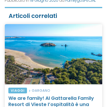
Pubblicato in
19 Giugno 2020
da
FamilygoSPECIAL
Articoli correlati
VIAGGI
GARGANO
We are family! Al Gattarella Family
Resort di Vieste l’ospitalità è una