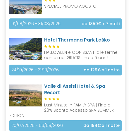
SPECIALE PROMO AGOSTO
01/08/2026 - 31/08/2026
da 1850€
x 7 notti
Hotel Thermana Park Laško
HALLOWEEN e OGNISSANTI alle terme
con bimbi GRATIS fino a 5 anni!
24/10/2026 - 31/10/2026
da 129€
x 1 notte
Valle di Assisi Hotel & Spa
Resort
Last Minute in FAMILY SPA | Fino al –
20% Sconto Accesso SPA SUMMER
EDITION
20/07/2026 - 06/08/2026
da 184€
x 1 notte