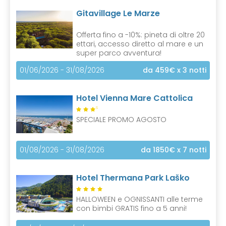
Gitavillage Le Marze
Offerta fino a -10%: pineta di oltre 20
ettari, accesso diretto al mare e un
super parco avventura!
01/06/2026 - 31/08/2026
da 459€
x 3 notti
Hotel Vienna Mare Cattolica
S
SPECIALE PROMO AGOSTO
01/08/2026 - 31/08/2026
da 1850€
x 7 notti
Hotel Thermana Park Laško
HALLOWEEN e OGNISSANTI alle terme
con bimbi GRATIS fino a 5 anni!