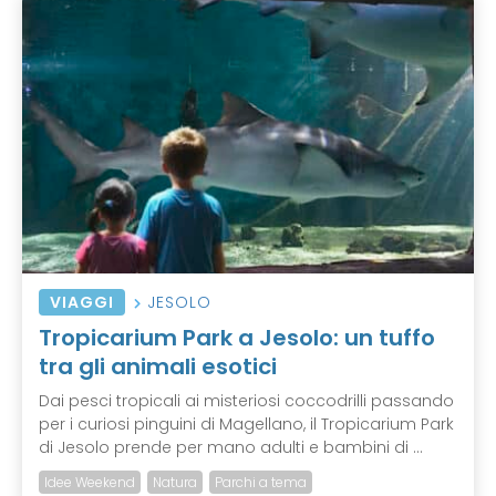
VIAGGI
JESOLO
Tropicarium Park a Jesolo: un tuffo
tra gli animali esotici
Dai pesci tropicali ai misteriosi coccodrilli passando
per i curiosi pinguini di Magellano, il Tropicarium Park
di Jesolo prende per mano adulti e bambini di ...
Idee Weekend
Natura
Parchi a tema