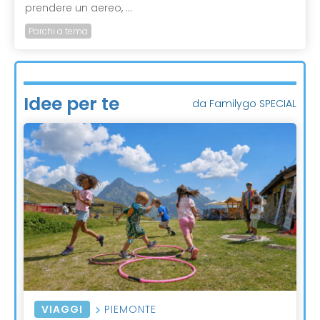
prendere un aereo, ...
Parchi a tema
Idee per te
da Familygo SPECIAL
VIAGGI
PIEMONTE