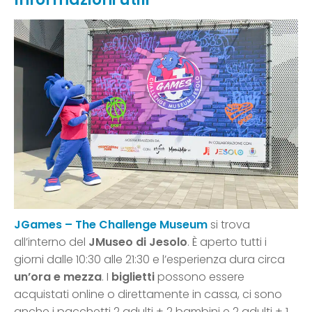
JGames – The Challenge Museum
si trova
all’interno del
JMuseo di Jesolo
. È aperto tutti i
giorni dalle 10:30 alle 21:30 e l’esperienza dura circa
un’ora e mezza
. I
biglietti
possono essere
acquistati online o direttamente in cassa, ci sono
anche i pacchetti 2 adulti + 2 bambini e 2 adulti + 1