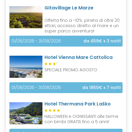
Gitavillage Le Marze
Offerta fino a -10%: pineta di oltre 20
ettari, accesso diretto al mare e un
super parco avventura!
01/06/2026 - 31/08/2026
da 459€
x 3 notti
Hotel Vienna Mare Cattolica
S
SPECIALE PROMO AGOSTO
01/08/2026 - 31/08/2026
da 1850€
x 7 notti
Hotel Thermana Park Laško
HALLOWEEN e OGNISSANTI alle terme
con bimbi GRATIS fino a 5 anni!