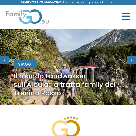
FAMILY TRAVEL MAGAZINE |
Divertirsi in viaggio con i bambini
VIAGGI
Il mondo Landwasser
sull'Albula: la tratta family del
Trenino Rosso