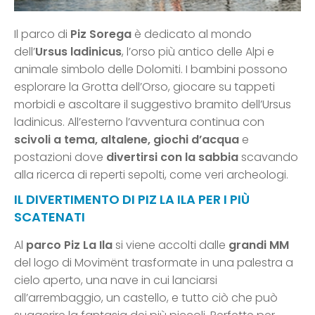
Il parco di
Piz Sorega
è dedicato al mondo
dell’
Ursus ladinicus
, l’orso più antico delle Alpi e
animale simbolo delle Dolomiti. I bambini possono
esplorare la Grotta dell’Orso, giocare su tappeti
morbidi e ascoltare il suggestivo bramito dell’Ursus
ladinicus. All’esterno l’avventura continua con
scivoli a tema, altalene, giochi d’acqua
e
postazioni dove
divertirsi con la sabbia
scavando
alla ricerca di reperti sepolti, come veri archeologi.
IL DIVERTIMENTO DI PIZ LA ILA PER I PIÙ
SCATENATI
Al
parco Piz La Ila
si viene accolti dalle
grandi MM
del logo di
Movimënt trasformate in una palestra a
cielo aperto, una nave in cui lanciarsi
all’arrembaggio, un castello, e tutto ciò che può