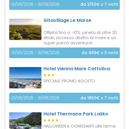
01/08/2026 - 31/08/2026
da 2150€
x 7 notti
Gitavillage Le Marze
Offerta fino a -10%: pineta di oltre 20
ettari, accesso diretto al mare e un
super parco avventura!
01/06/2026 - 31/08/2026
da 459€
x 3 notti
Hotel Vienna Mare Cattolica
S
SPECIALE PROMO AGOSTO
01/08/2026 - 31/08/2026
da 1850€
x 7 notti
Hotel Thermana Park Laško
HALLOWEEN e OGNISSANTI alle terme