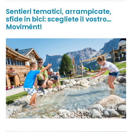
Sentieri tematici, arrampicate,
sfide in bici: scegliete il vostro…
Movimënt!