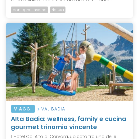
Montagna Inverno
Natura
VIAGGI
VAL BADIA
Alta Badia: wellness, family e cucina
gourmet trinomio vincente
L'Hotel Col Alto di Corvara, ubicato tra una delle