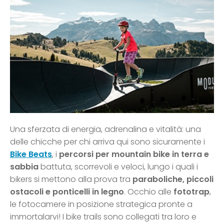
Una sferzata di energia, adrenalina e vitalità: una
delle chicche per chi arriva qui sono sicuramente i
Bike Beats
, i
percorsi per mountain bike in terra e
sabbia
battuta, scorrevoli e veloci, lungo i quali i
bikers si mettono alla prova tra
paraboliche, piccoli
ostacoli e ponticelli in legno
. Occhio alle
fototrap
,
le fotocamere in posizione strategica pronte a
immortalarvi! I bike trails sono collegati tra loro e