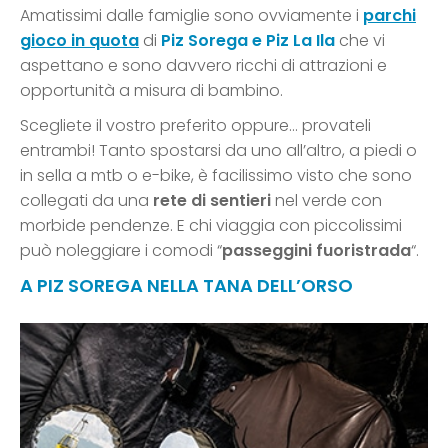
Amatissimi dalle famiglie sono ovviamente i
parchi
gioco in quota
di
Piz Sorega e
Piz La Ila
che vi
aspettano e sono davvero ricchi di attrazioni e
opportunità a misura di bambino.
Scegliete il vostro preferito oppure… provateli
entrambi! Tanto spostarsi da uno all’altro, a piedi o
in sella a mtb o e-bike, è facilissimo visto che sono
collegati da una
rete di sentieri
nel verde con
morbide pendenze. E chi viaggia con piccolissimi
può noleggiare i comodi “
passeggini fuoristrada
“.
A PIZ SOREGA NELLA TANA DELL’ORSO