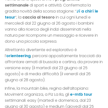
settimanale
di sport e attività. Confermata la
gradita novità della scorsa stagione: “
Jí a chirí le
tesur
“, la
caccia al tesoro
in cui ogni lunedì e
mercoledì dal 22 giugno al 26 agosto i bambini
vanno alla ricerca degli indizi disseminati nella
natura per ricomporre un messaggio e ricevere in
dono una piccola sorpresa.
Altrettanto divertente ed esplorativo è
l’
orienteering
, percorsi appositamente tracciati da
affrontare armati di bussola e cartina, da provare in
versione easy (il martedì dal 23 giugno al 25
agosto) e di media difficoltà (il venerdì dal 26
giugno al 28 agosto).
Infine, la mountain bike, regina dell’altopiano:
Movimënt organizza, a Piz La Ila, gli
e-mtb tour
settimanali: easy (martedì e domenica, dal 23
giugno al 30 agosto) e medium (giovedì dal 25