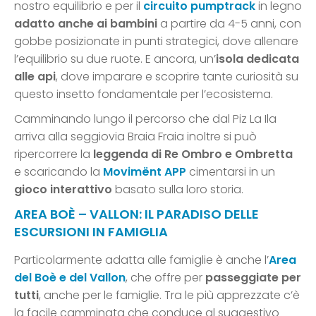
nostro equilibrio e per il
circuito pumptrack
in legno
adatto anche ai bambini
a partire da 4-5 anni, con
gobbe posizionate in punti strategici, dove allenare
l’equilibrio su due ruote. E ancora, un’
isola dedicata
alle api
, dove imparare e scoprire tante curiosità su
questo insetto fondamentale per l’ecosistema.
Camminando lungo il percorso che dal Piz La Ila
arriva alla seggiovia Braia Fraia inoltre si può
ripercorrere la
leggenda di Re Ombro e Ombretta
e scaricando la
Movimënt APP
cimentarsi in un
gioco interattivo
basato sulla loro storia.
AREA BOÈ – VALLON: IL PARADISO DELLE
ESCURSIONI IN FAMIGLIA
Particolarmente adatta alle famiglie è anche l’
Area
del Boè e del Vallon
, che offre per
passeggiate per
tutti
, anche per le famiglie. Tra le più apprezzate c’è
la facile camminata che conduce al suggestivo