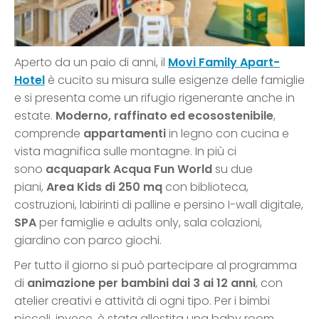
Aperto da un paio di anni, il
Movi Family Apart-
Hotel
è cucito su misura sulle esigenze delle famiglie
e si presenta come un rifugio rigenerante anche in
estate.
Moderno, raffinato ed ecosostenibile
,
comprende
appartamenti
in legno con cucina e
vista magnifica sulle montagne. In più ci
sono
acquapark Acqua Fun World
su due
piani,
Area Kids di 250 mq
con biblioteca,
costruzioni, labirinti di palline e persino I-wall digitale,
SPA
per famiglie e adults only, sala colazioni,
giardino con parco giochi.
Per tutto il giorno si può partecipare al programma
di
animazione per bambini dai 3 ai 12 anni
, con
atelier creativi e attività di ogni tipo. Per i bimbi
piccoli, invece, è stata allestita una baby room,