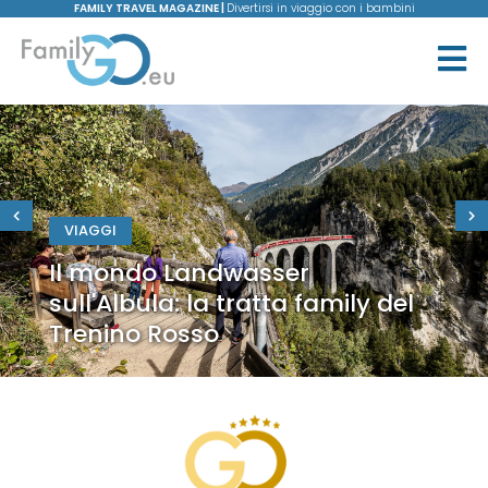
FAMILY TRAVEL MAGAZINE |
Divertirsi in viaggio con i bambini
VIAGGI
Il mondo Landwasser
sull'Albula: la tratta family del
Trenino Rosso