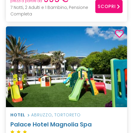
prezzi a partire da
SCOPRI
7 Notti, 2 Adulti e 1 Bambino, Pensione
Completa
HOTEL
ABRUZZO
,
TORTORETO
Palace Hotel Magnolia Spa