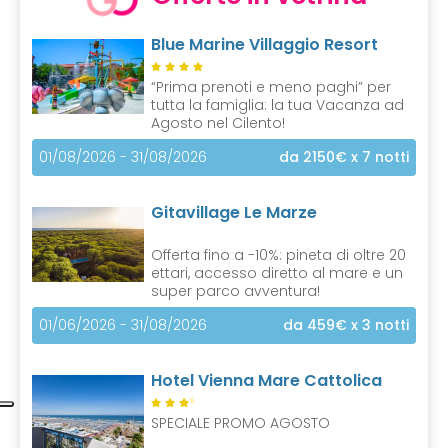
Blue Marine Villaggio Resort
“Prima prenoti e meno paghi” per
tutta la famiglia: la tua Vacanza ad
Agosto nel Cilento!
01/08/2026 - 31/08/2026
da 2150€
x 7 notti
Gitavillage Le Marze
Offerta fino a -10%: pineta di oltre 20
ettari, accesso diretto al mare e un
super parco avventura!
01/06/2026 - 31/08/2026
da 459€
x 3 notti
Hotel Vienna Mare Cattolica
S
SPECIALE PROMO AGOSTO