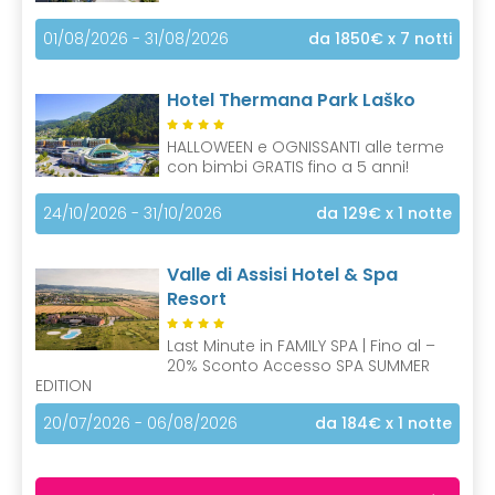
01/08/2026 - 31/08/2026
da 1850€
x 7 notti
Hotel Thermana Park Laško
HALLOWEEN e OGNISSANTI alle terme
con bimbi GRATIS fino a 5 anni!
24/10/2026 - 31/10/2026
da 129€
x 1 notte
Valle di Assisi Hotel & Spa
Resort
Last Minute in FAMILY SPA | Fino al –
20% Sconto Accesso SPA SUMMER
EDITION
20/07/2026 - 06/08/2026
da 184€
x 1 notte