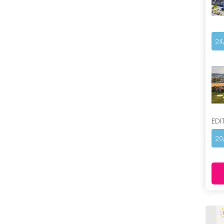
24
EDI
20