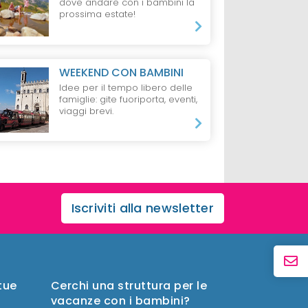
dove andare con i bambini la
prossima estate!
WEEKEND CON BAMBINI
Idee per il tempo libero delle
famiglie: gite fuoriporta, eventi,
viaggi brevi.
Iscriviti alla newsletter
 tue
Cerchi una struttura per le
vacanze con i bambini?