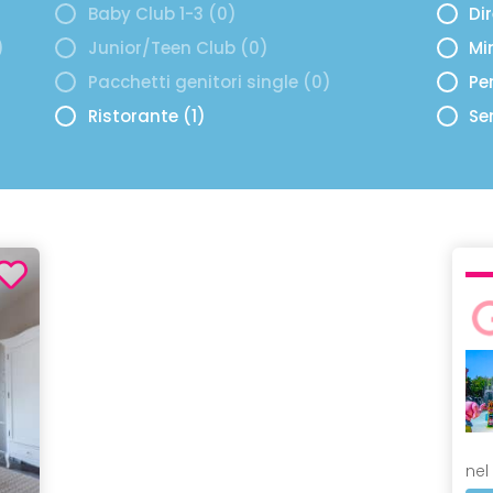
Baby Club 1-3 (0)
Di
)
Junior/Teen Club (0)
Mi
Pacchetti genitori single (0)
Per
Ristorante (1)
Se
nel