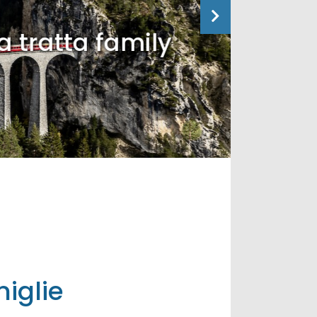
tta family
miglie