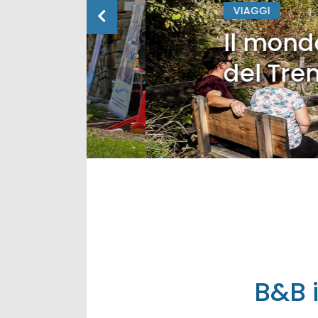
VIAGGI
Il mondo Lan
del Trenino 
B&B i