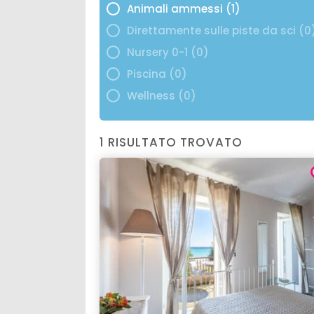
Animali ammessi (1)
Direttamente sulle piste da sci (0
Nursery 0-1 (0)
Piscina (0)
Wellness (0)
1 RISULTATO TROVATO