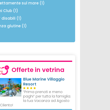
rettamente sul mare (1)
ni Club (1)
 disabili (1)
nza glutine (1)
Offerte in vetrina
Blue Marine Villaggio
Resort
“Prima prenoti e meno
paghi” per tutta la famiglia:
la tua Vacanza ad Agosto
 Cilento!