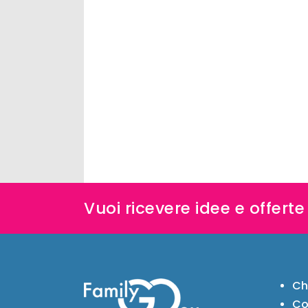
Vuoi ricevere idee e offert
Ch
Co