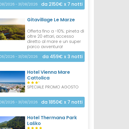
da 2150€
x 7 notti
/08/2026 - 31/08/2026
Gitavillage Le Marze
Offerta fino a -10%: pineta di
oltre 20 ettari, accesso
diretto al mare e un super
parco avventura!
da 459€
x 3 notti
/06/2026 - 31/08/2026
Hotel Vienna Mare
Cattolica
S
SPECIALE PROMO AGOSTO
da 1850€
x 7 notti
/08/2026 - 31/08/2026
Hotel Thermana Park
Laško