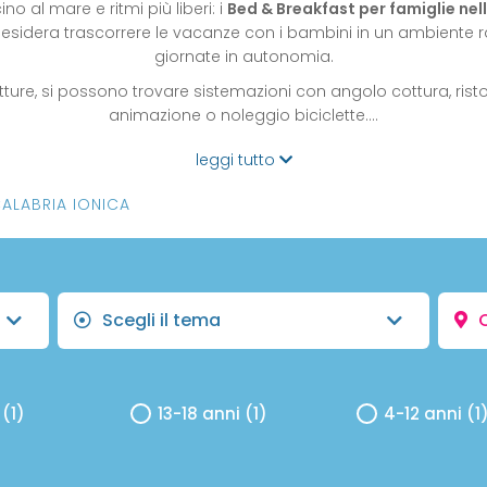
 al mare e ritmi più liberi: i
Bed & Breakfast per famiglie nel
desidera trascorrere le vacanze con i bambini in un ambiente r
giornate in autonomia.
ture, si possono trovare sistemazioni con angolo cottura, risto
animazione o noleggio biciclette.…
leggi tutto
ALABRIA IONICA
Scegli il tema
C
 (1)
13-18 anni (1)
4-12 anni (1