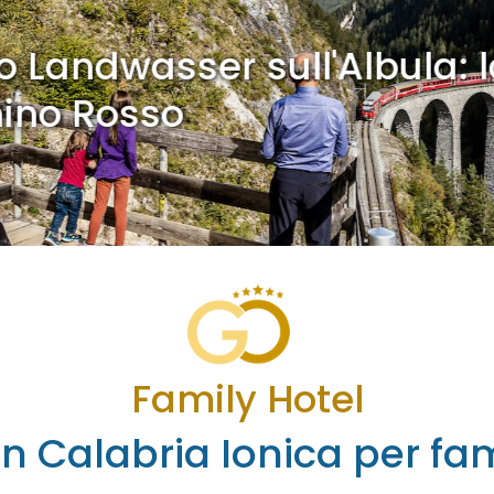
dwasser sull'Albula: la tra
Rosso
Family Hotel
n Calabria Ionica per fa