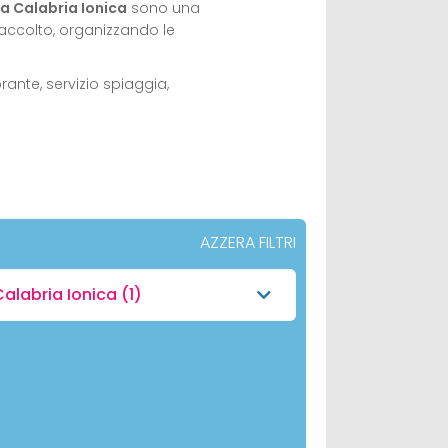
la Calabria Ionica
sono una
accolto, organizzando le
rante, servizio spiaggia,
AZZERA FILTRI
alabria Ionica
(1)
)