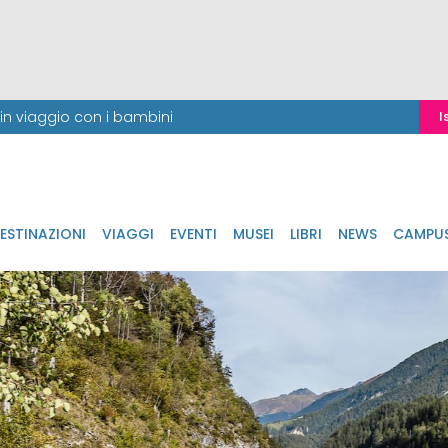
i in viaggio con i bambini
I
ESTINAZIONI
VIAGGI
EVENTI
MUSEI
LIBRI
NEWS
CAMPU