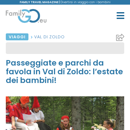
FAMILY TRAVEL MAGAZINE |
Divertirsi in viaggio con i bambini
VIAGGI
VAL DI ZOLDO
Passeggiate e parchi da
favola in Val di Zoldo: l’estate
dei bambini!