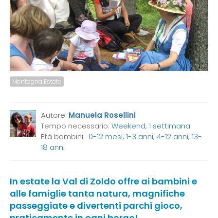
Montagna Estate
Autore:
Manuela Rosellini
Tempo necessario:
Weekend, 1 settimana
Età bambini:
0-12 mesi
,
1-3 anni
,
4-12 anni
,
13-
18 anni
In estate la Val di Zoldo offre ai bambini e
alle famiglie tanta natura, magnifiche
passeggiate e divertenti parchi gioco,
praticamente in ogni borgo!