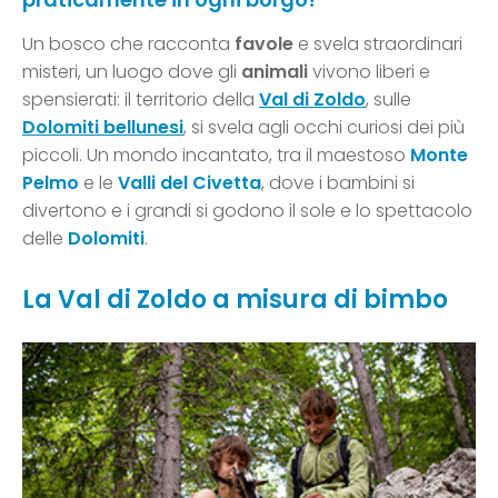
Un bosco che racconta
favole
e svela straordinari
misteri, un luogo dove gli
animali
vivono liberi e
spensierati: il territorio della
Val di Zoldo
, sulle
Dolom
iti
bellunesi
, si svela agli occhi curiosi dei più
piccoli. Un mondo incantato, tra il maestoso
Monte
Pelmo
e le
Valli del
Civetta
, dove i bambini si
divertono e i grandi si godono il sole e lo spettacolo
delle
Dolomiti
.
La Val di Zoldo a misura di bimbo