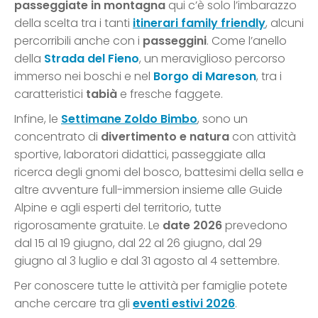
passeggiate in montagna
qui c’è solo l’imbarazzo
della scelta tra i tanti
itinerari family friendly
, alcuni
percorribili anche con i
passeggini
. Come l’anello
della
Strada del Fieno
, un meraviglioso percorso
immerso nei boschi e nel
Borgo di Mareson
, tra i
caratteristici
tabià
e fresche faggete.
Infine, le
Settimane Zoldo Bimbo
, sono un
concentrato di
divertimento e natura
con attività
sportive, laboratori didattici, passeggiate alla
ricerca degli gnomi del bosco, battesimi della sella e
altre avventure full-immersion insieme alle Guide
Alpine e agli esperti del territorio, tutte
rigorosamente gratuite. Le
date
2026
prevedono
dal 15 al 19 giugno, dal 22 al 26 giugno, dal 29
giugno al 3 luglio e dal 31 agosto al 4 settembre.
Per conoscere tutte le attività per famiglie potete
anche cercare tra gli
eventi estivi 2026
.