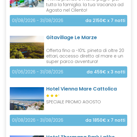
tutta la famiglia: la tua Vacanza ad
Agosto nel Cilento!
01/08/2026 - 31/08/2026
da 2150€
x 7 notti
Gitavillage Le Marze
Offerta fino a -10%: pineta di oltre 20
ettari, accesso diretto al mare e un
super parco avventura!
01/06/2026 - 31/08/2026
da 459€
x 3 notti
Hotel Vienna Mare Cattolica
S
SPECIALE PROMO AGOSTO
01/08/2026 - 31/08/2026
da 1850€
x 7 notti