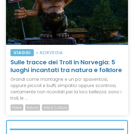
VIAGGI
NORVEGIA
Sulle tracce dei Troll in Norvegia: 5
luoghi incantati tra natura e folklore
Grandi come montagne e un po’ spaventosi,
oppure piccoli e buffi, simpatici oppure scontrosi,
certamente non ricordati per la loro bellezza: sono i
troll, le ...
Fiabe
Natura
Arte e Cultura