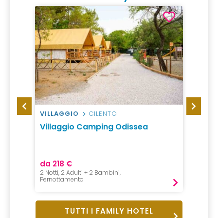
VILLAGGIO
CILENTO
HOTEL
Villaggio Camping Odissea
Hotel
da 218 €
da 49
2 Notti, 2 Adulti + 2 Bambini,
1 Notte, 
Pernottamento
B&B
TUTTI I FAMILY HOTEL