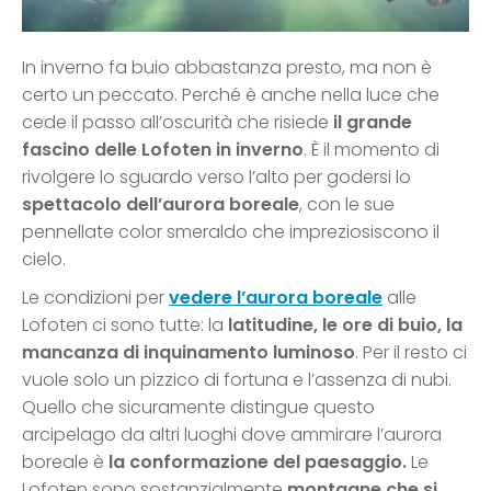
In inverno fa buio abbastanza presto, ma non è
certo un peccato. Perché è anche nella luce che
cede il passo all’oscurità che risiede
il grande
fascino delle Lofoten in inverno
. È il momento di
rivolgere lo sguardo verso l’alto per godersi lo
spettacolo dell’aurora boreale
, con le sue
pennellate color smeraldo che impreziosiscono il
cielo.
Le condizioni per
vedere l’aurora boreale
alle
Lofoten ci sono tutte: la
latitudine, le ore di buio, la
mancanza di inquinamento luminoso
. Per il resto ci
vuole solo un pizzico di fortuna e l’assenza di nubi.
Quello che sicuramente distingue questo
arcipelago da altri luoghi dove ammirare l’aurora
boreale è
la conformazione del paesaggio.
Le
Lofoten sono sostanzialmente
montagne che si