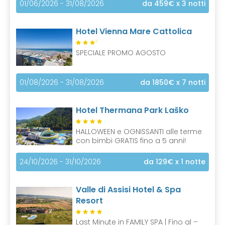
01/06/2026 - 31/08/2026
da 459€
x 3 notti
Hotel Vienna Mare Cattolica
S
SPECIALE PROMO AGOSTO
01/08/2026 - 31/08/2026
da 1850€
x 7 notti
Hotel Thermana Park Laško
HALLOWEEN e OGNISSANTI alle terme
con bimbi GRATIS fino a 5 anni!
24/10/2026 - 31/10/2026
da 129€
x 1 notte
Valle di Assisi Hotel & Spa
Resort
Last Minute in FAMILY SPA | Fino al –