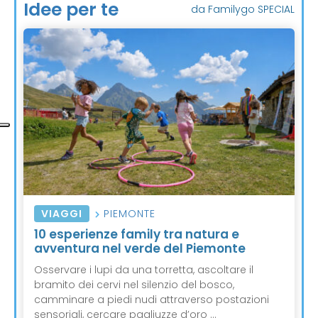
Idee per te
da Familygo SPECIAL
VIAGGI
PIEMONTE
10 esperienze family tra natura e
avventura nel verde del Piemonte
Osservare i lupi da una torretta, ascoltare il
bramito dei cervi nel silenzio del bosco,
camminare a piedi nudi attraverso postazioni
sensoriali, cercare pagliuzze d’oro ...