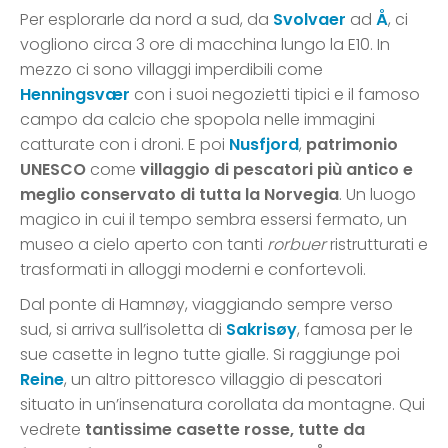
Per esplorarle da nord a sud, da
Svolvaer
ad
Å
, ci
vogliono circa 3 ore di macchina lungo la E10. In
mezzo ci sono villaggi imperdibili come
Henningsvær
con i suoi negozietti tipici e il famoso
campo da calcio che spopola nelle immagini
catturate con i droni. E poi
Nusfjord
,
patrimonio
UNESCO
come
villaggio di pescatori più antico e
meglio conservato di tutta la Norvegia
. Un luogo
magico in cui il tempo sembra essersi fermato, un
museo a cielo aperto con tanti
rorbuer
ristrutturati e
trasformati in alloggi moderni e confortevoli.
Dal ponte di Hamnøy, viaggiando sempre verso
sud, si arriva sull’isoletta di
Sakrisøy
, famosa per le
sue casette in legno tutte gialle. Si raggiunge poi
Reine
, un altro pittoresco villaggio di pescatori
situato in un’insenatura corollata da montagne. Qui
vedrete
tantissime casette rosse, tutte da