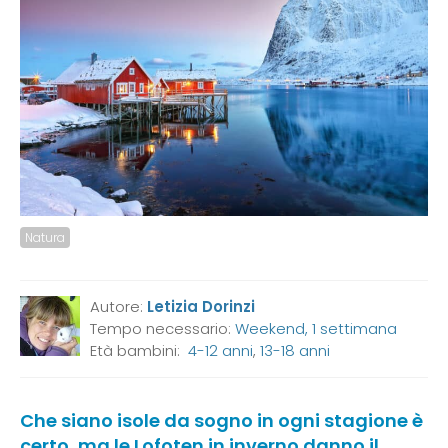
Natura
Autore:
Letizia Dorinzi
Tempo necessario:
Weekend, 1 settimana
Età bambini:
4-12 anni
,
13-18 anni
Che siano isole da sogno in ogni stagione è
certo, ma le Lofoten in inverno danno il