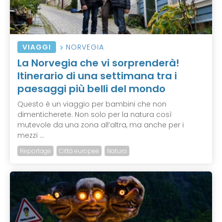
VIAGGI
NORVEGIA
La Norvegia che vi sorprenderà!
Itinerario di una settimana tra i
paesaggi più belli del mondo
Questo è un viaggio per bambini che non
dimenticherete. Non solo per la natura così
mutevole da una zona all’altra, ma anche per i
mezzi ...
Reportage
Città europee
Natura