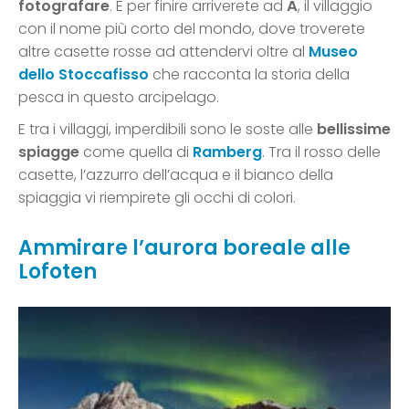
fotografare
. E per finire arriverete ad
Å
, il villaggio
con il nome più corto del mondo, dove troverete
altre casette rosse ad attendervi oltre al
Museo
dello Stoccafisso
che racconta la storia della
pesca in questo arcipelago.
E tra i villaggi, imperdibili sono le soste alle
bellissime
spiagge
come quella di
Ramberg
. Tra il rosso delle
casette, l’azzurro dell’acqua e il bianco della
spiaggia vi riempirete gli occhi di colori.
Ammirare l’aurora boreale alle
Lofoten