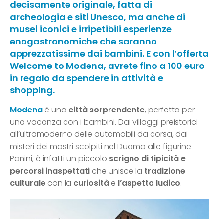
decisamente originale, fatta di
archeologia e siti Unesco, ma anche di
musei iconici e irripetibili esperienze
enogastronomiche che saranno
apprezzatissime dai bambini. E con l’offerta
Welcome to Modena, avrete fino a 100 euro
in regalo da spendere in attività e
shopping.
Modena
è una
città sorprendente
, perfetta per
una vacanza con i bambini. Dai villaggi preistorici
all’ultramoderno delle automobili da corsa, dai
misteri dei mostri scolpiti nel Duomo alle figurine
Panini, è infatti un piccolo
scrigno di tipicità e
percorsi inaspettati
che unisce la
tradizione
culturale
con la
curiosità
e
l’aspetto ludico
.