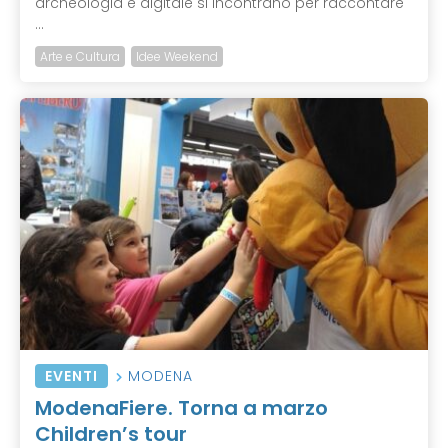
archeologia e digitale si incontrano per raccontare
...
Arte e Cultura
Idee Weekend
EVENTI
MODENA
ModenaFiere. Torna a marzo
Children’s tour