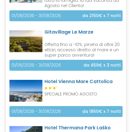
tutta la famiglia: la tua Vacanza ad
Agosto nel Cilento!
01/08/2026 - 31/08/2026
da 2150€
x 7 notti
Gitavillage Le Marze
Offerta fino a -10%: pineta di oltre 20
ettari, accesso diretto al mare e un
super parco avventura!
01/06/2026 - 31/08/2026
da 459€
x 3 notti
Hotel Vienna Mare Cattolica
S
SPECIALE PROMO AGOSTO
01/08/2026 - 31/08/2026
da 1850€
x 7 notti
Hotel Thermana Park Laško