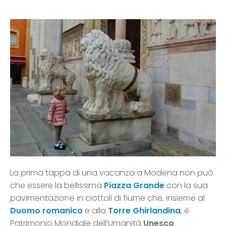
La prima tappa di una vacanza a Modena non può
che essere la bellissima
Piazza Grande
con la sua
pavimentazione in ciottoli di fiume che, insieme al
Duomo romanico
e alla
Torre Ghirlandina
, è
Patrimonio Mondiale dell’Umanità
Unesco
.