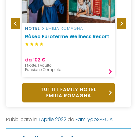
HOTEL
EMILIA ROMAGNA
HOTEL
Ròseo Euroterme Wellness Resort
Hotel
da 102 €
da 99
1 Notte, 1 Adulto,
7 Notti,
Pensione Completa
All incl
TUTTI I FAMILY HOTEL
EMILIA ROMAGNA
Pubblicato in
1 Aprile 2022
da
FamilygoSPECIAL