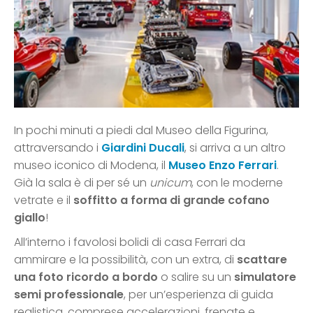
In pochi minuti a piedi dal Museo della Figurina,
attraversando i
Giardini Ducali
, si arriva a un altro
museo iconico di Modena, il
Museo Enzo Ferrari
.
Già la sala è di per sé un
unicum
, con le moderne
vetrate e il
soffitto a forma di grande cofano
giallo
!
All’interno i favolosi bolidi di casa Ferrari da
ammirare e la possibilità, con un extra, di
scattare
una foto ricordo a bordo
o salire su un
simulatore
semi professionale
, per un’esperienza di guida
realistica, comprese accelerazioni, frenate e