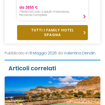
da 2655 €
da 32
7 Notti con volo 2 adulti +1 bambino,
1 Notte,
Pensione Completa
Pensio
TUTTI I FAMILY HOTEL
SPAGNA
Pubblicato in
8 Maggio 2026
da
Valentina Dirindin
Articoli correlati