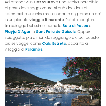
Ad attendevi in
Costa Brav
a una scelta incredibile
di posti dove soggiornare: si può decidere di
sistemarsi in un’unica meta, oppure di girarne un po’
in un piccolo
viaggio itinerante
. Potete scegliere
tra spiagge bellissime, come la
Baia di Roses
o
Playja D’Agar
, a
Sant Feliu de Guixols
. Oppure,
spiaggette più difficili da raggiungere e per questo
più selvagge, come
Cala Estreta
, accanto al
villaggio di
Palamòs
.