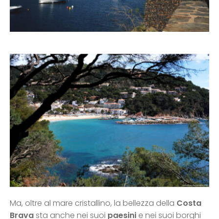
Ma, oltre al mare cristallino, la bellezza della
Costa
Brava
sta anche nei suoi
paesini
e nei suoi borghi