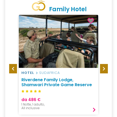
Family Hotel
HOTEL
SUDAFRICA
RESO
Riverdene Family Lodge,
Futur
Shamwari Private Game Reserve
da 486 €
da 25
1 Notte, 1 adulto,
7 Notti,
All inclusive
All incl