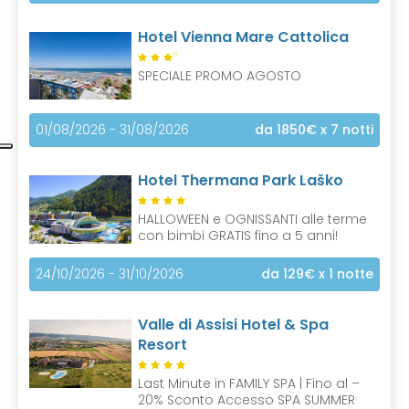
Hotel Vienna Mare Cattolica
S
SPECIALE PROMO AGOSTO
01/08/2026 - 31/08/2026
da 1850€
x 7 notti
Hotel Thermana Park Laško
HALLOWEEN e OGNISSANTI alle terme
con bimbi GRATIS fino a 5 anni!
24/10/2026 - 31/10/2026
da 129€
x 1 notte
Valle di Assisi Hotel & Spa
Resort
Last Minute in FAMILY SPA | Fino al –
20% Sconto Accesso SPA SUMMER