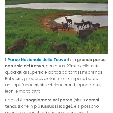
Il
Parco Nazionale dello Tsavo
il più
grande parco
naturale del Kenya
, con quasi 22mila chilometri
quadrati di superficie abitati da tantissimi animali.
Babbuini, ghepardi, elefanti, iene, impala, bufali,
antilopi, facoceri, struzzi, rinoceronti, ippopotami,
leoni e molto altro.
È possibile
soggiornare nel parco
(sia in
campi
tendati
che in più
lussuosi lodge
), e si possono
acquistare pacchetti che comprendono il