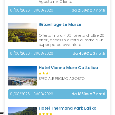
Agosto nel Cilento!
01/08/2026 - 31/08/2026
da 2150€
x 7 notti
Gitavillage Le Marze
Offerta fino a -10%: pineta di oltre 20
ettari, accesso diretto al mare e un
super parco avventura!
01/06/2026 - 31/08/2026
da 459€
x 3 notti
Hotel Vienna Mare Cattolica
S
SPECIALE PROMO AGOSTO
01/08/2026 - 31/08/2026
da 1850€
x 7 notti
Hotel Thermana Park Laško