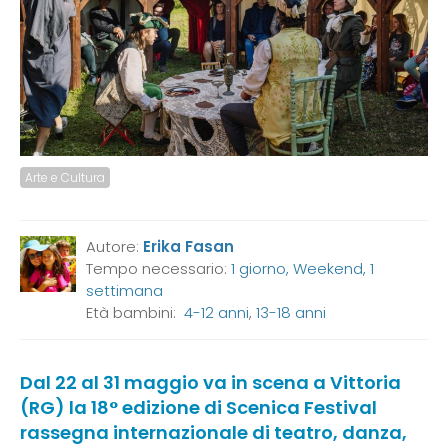
Arte e Cultura
Autore:
Erika Fasan
Tempo necessario:
1 giorno, Weekend, 1
settimana
Età bambini:
4-12 anni
,
13-18 anni
Dal 22 al 31 maggio va in scena a Vittoria
(RG) la 18° edizione di Scenica Festival
rassegna internazionale di teatro, danza,