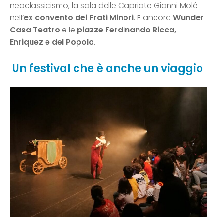
neoclassicismo, la sala delle Capriate Gianni Molé
nell’
ex convento dei Frati Minori
. E ancora
Wunder
Casa Teatro
e le
piazze Ferdinando Ricca,
Enriquez e del Popolo
.
Un festival che è anche un viaggio