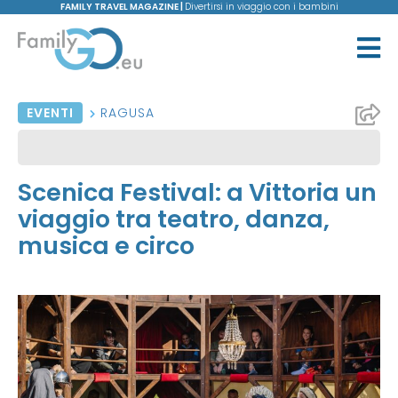
FAMILY TRAVEL MAGAZINE |
Divertirsi in viaggio con i bambini
EVENTI
RAGUSA
Scenica Festival: a Vittoria un
viaggio tra teatro, danza,
musica e circo