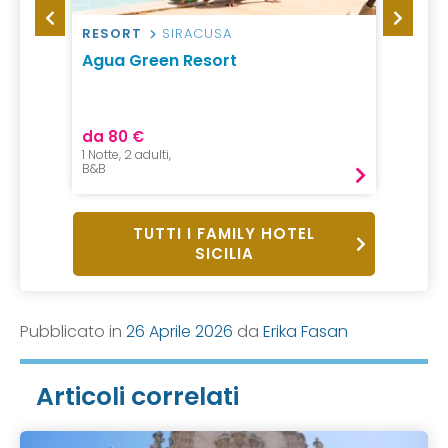
O
RESORT
SIRACUSA
CAMP
Agua Green Resort
Lilyb
Resid
da 80 €
da 60
1 Notte, 2 adulti,
1 Notte,
B&B
Pernot
TUTTI I FAMILY HOTEL
SICILIA
Pubblicato in
26 Aprile 2026
da
Erika Fasan
Articoli correlati