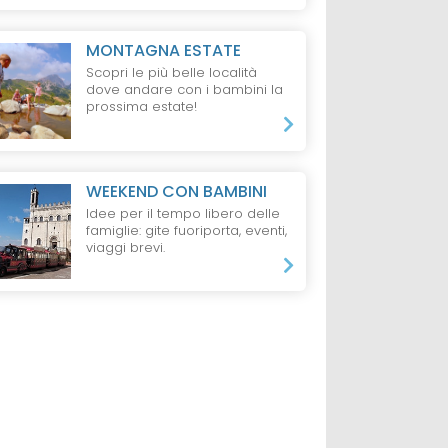
MONTAGNA ESTATE
da 60 €
da 1028 €
ti + 1 bambino,
1 Notti, 1 Adulti + 1 bambino,
7 notti, 2 Adulti e 2 B
Scopri le più belle località
All inclusive
All inclusive
dove andare con i bambini la
prossima estate!
WEEKEND CON BAMBINI
Idee per il tempo libero delle
famiglie: gite fuoriporta, eventi,
viaggi brevi.