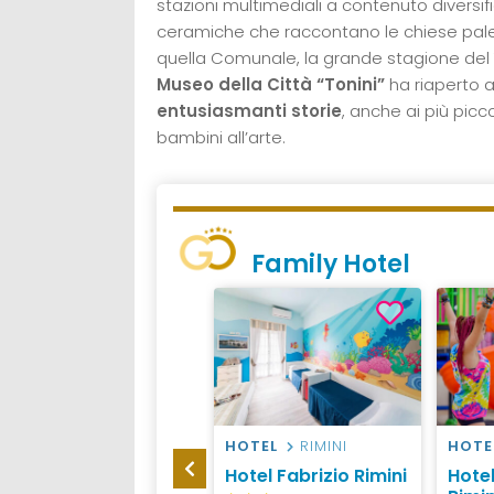
stazioni multimediali a contenuto diversifi
ceramiche che raccontano le chiese paleocr
quella Comunale, la grande stagione del 
Museo della Città “Tonini”
ha riaperto 
entusiasmanti storie
, anche ai più picc
bambini all’arte.
Family Hotel
HOTEL
RIMINI
HOTEL
RIMINI
HOTE
Hotel Eiffel, Rimini
Hotel Fabrizio Rimini
Hotel