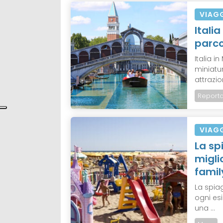
VIAG
Itali
parco
Italia i
miniatu
attrazio
Report
VIAG
La sp
migli
famil
La spiag
ogni esi
una ...