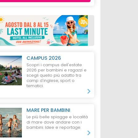
CAMPUS 2026
Scopri i campus dell'estate
2026 per bambini e ragazzi e
scegli quello più adatto tra
camp d'inglese, sport o
tematici.
MARE PER BAMBINI
Le più belle spiagge e località
di mare dove andare con i
MINI
HOTEL
RIMINI
HOTEL
RIMINI
bambini. Idee e reportage.
on Rimini
Hotel Mexico
Hotel Eiffel, Rimi