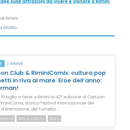
idee sulle attrazioni da vivere e visitare a Rimini
li Rimini
a Grotto
I
RIMINI
on Club & RiminiComix: cultura pop
etti in riva al mare. Eroe dell’anno:
erman!
l 19 luglio si tiene a Rimini la 42° edizione di Cartoon
iminiComix, storico Festival Internazionale del
d’Animazione, del Fumetto ...
eekend
Arte e Cultura
Mare