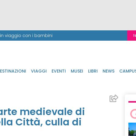
i in viaggio con i bambini
I
ESTINAZIONI
VIAGGI
EVENTI
MUSEI
LIBRI
NEWS
CAMPU
’arte medievale di
la Città, culla di