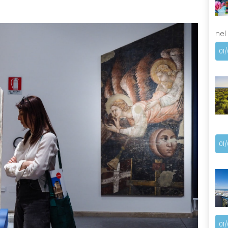
nel
01
01
01