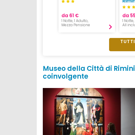
Rimin
da 1028 €
da 61 €
da 5
7 notti, 2 Adulti e 2 Bambini,
1 Notte, 1 Adulto,
1 Notte,
All inclusive
Mezza Pensione
All inc
TUTTI
Museo della Città di Rimini
coinvolgente