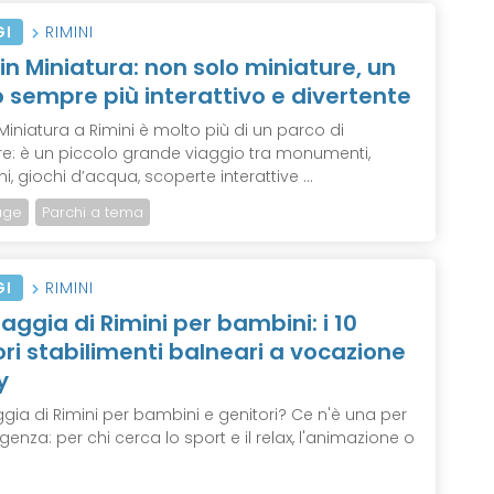
GI
RIMINI
a in Miniatura: non solo miniature, un
 sempre più interattivo e divertente
n Miniatura a Rimini è molto più di un parco di
re: è un piccolo grande viaggio tra monumenti,
ni, giochi d’acqua, scoperte interattive ...
age
Parchi a tema
GI
RIMINI
iaggia di Rimini per bambini: i 10
ori stabilimenti balneari a vocazione
y
gia di Rimini per bambini e genitori? Ce n'è una per
genza: per chi cerca lo sport e il relax, l'animazione o