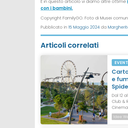
E in questo articolo vi diamo altre ottime
con i bambini.
Copyright FamilyGO. Foto di Musei comuna
Pubblicato in
15 Maggio 2024
da
Margherit
Articoli correlati
EVENT
Carto
e fum
Spid
Dal 12 a
Club & R
Cinema 
Idee W