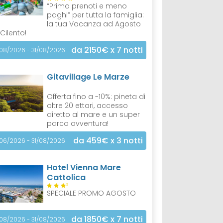
“Prima prenoti e meno
paghi” per tutta la famiglia:
la tua Vacanza ad Agosto
 Cilento!
da 2150€
x 7 notti
/08/2026 - 31/08/2026
Gitavillage Le Marze
Offerta fino a -10%: pineta di
oltre 20 ettari, accesso
diretto al mare e un super
parco avventura!
da 459€
x 3 notti
/06/2026 - 31/08/2026
Hotel Vienna Mare
Cattolica
S
SPECIALE PROMO AGOSTO
da 1850€
x 7 notti
/08/2026 - 31/08/2026