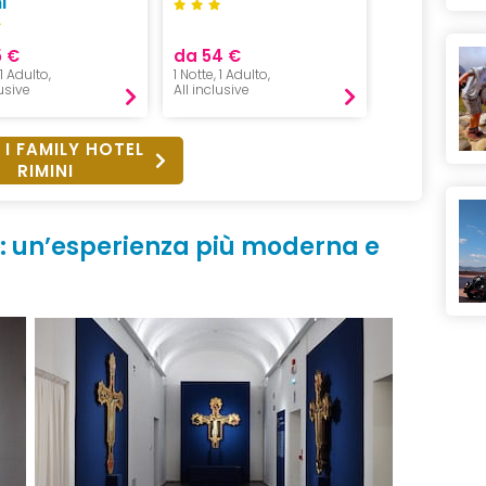
i
S
5 €
da 54 €
da 952 €
 1 Adulto,
1 Notte, 1 Adulto,
7 notti, 2 adul
lusive
All inclusive
All inclusive
 I FAMILY HOTEL
RIMINI
: u
n’esperienza più moderna e