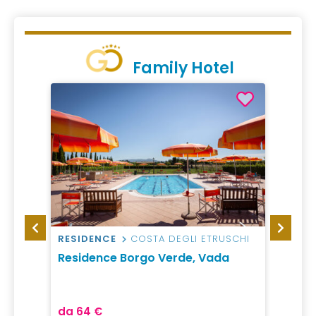
Family Hotel
RESIDENCE
COSTA DEGLI ETRUSCHI
AGRI
Residence Borgo Verde, Vada
Agrit
da 64 €
da 22