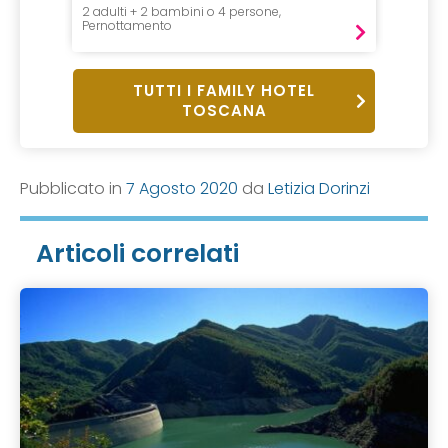
2 adulti + 2 bambini o 4 persone,
2 Notte,
Pernottamento
Pernot
TUTTI I FAMILY HOTEL
TOSCANA
Pubblicato in
7 Agosto 2020
da
Letizia Dorinzi
Articoli correlati