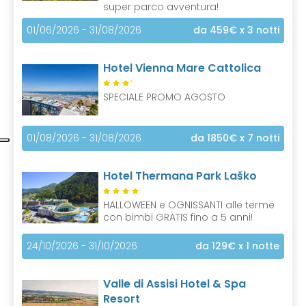
super parco avventura!
01/06/2026 - 31/08/2026
da 459€
x 3 notti
Hotel Vienna Mare Cattolica
S
SPECIALE PROMO AGOSTO
01/08/2026 - 31/08/2026
da 1850€
x 7 notti
Hotel Thermana Park Laško
HALLOWEEN e OGNISSANTI alle terme
con bimbi GRATIS fino a 5 anni!
24/10/2026 - 31/10/2026
da 129€
x 1 notte
Valle di Assisi Hotel & Spa
Resort