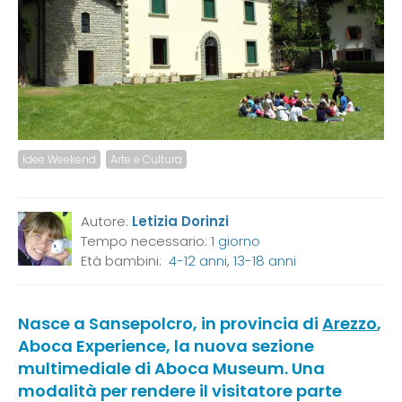
Idee Weekend
Arte e Cultura
Autore:
Letizia Dorinzi
Tempo necessario:
1 giorno
Età bambini:
4-12 anni
,
13-18 anni
Nasce a Sansepolcro, in provincia di
Arezzo
,
Aboca Experience, la nuova sezione
multimediale di Aboca Museum. Una
modalità per rendere il visitatore parte