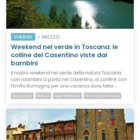
VIAGGI
AREZZO
Weekend nel verde in Toscana: le
colline del Casentino viste dai
bambini
Il nostro weekend nel verde della natura Toscana
con i bambini ci porta nel Casentino, al confine con
l’Emilia Romagna, per una vacanza slow, fatta ...
Reportage
Natura
Idee Weekend
Ponti di primavera