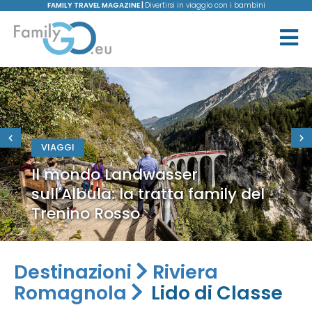
FAMILY TRAVEL MAGAZINE |
Divertirsi in viaggio con i bambini
VIAGGI
Il mondo Landwasser
sull'Albula: la tratta family del
Trenino Rosso
Destinazioni
Riviera
Romagnola
Lido di Classe