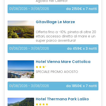
Agosto nel Cilento!
01/08/2026 - 31/08/2026
da 2150€
x 7 notti
Gitavillage Le Marze
Offerta fino a -10%: pineta di oltre 20
ettari, accesso diretto al mare e un
super parco avventura!
01/06/2026 - 31/08/2026
da 459€
x 3 notti
Hotel Vienna Mare Cattolica
S
SPECIALE PROMO AGOSTO
01/08/2026 - 31/08/2026
da 1850€
x 7 notti
Hotel Thermana Park Laško