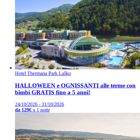
Hotel Thermana Park Laško
HALLOWEEN e OGNISSANTI alle terme con
bimbi GRATIS fino a 5 anni!
24/10/2026 - 31/10/2026
da 129€
x 1 notte