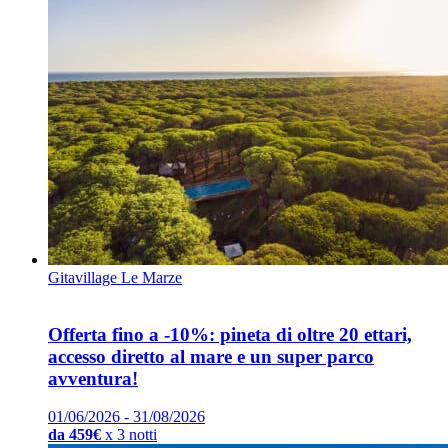
Gitavillage Le Marze
Offerta fino a -10%: pineta di oltre 20 ettari,
accesso diretto al mare e un super parco
avventura!
01/06/2026 - 31/08/2026
da 459€
x 3 notti