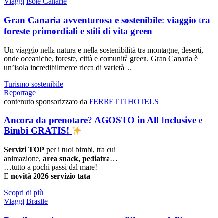
Viaggi
Isole Canarie
Gran Canaria avventurosa e sostenibile: viaggio tra
foreste primordiali e stili di vita green
Un viaggio nella natura e nella sostenibilità tra montagne, deserti,
onde oceaniche, foreste, città e comunità green. Gran Canaria è
un’isola incredibilmente ricca di varietà ...
Turismo sostenibile
Reportage
contenuto sponsorizzato da
FERRETTI HOTELS
Ancora da prenotare? AGOSTO in All Inclusive e
Bimbi GRATIS!
Servizi TOP
per i tuoi bimbi, tra cui
animazione,
area snack, pediatra
…
…tutto a pochi passi dal mare!
E
novità 2026 servizio tata
.
Scopri di più
Viaggi
Brasile