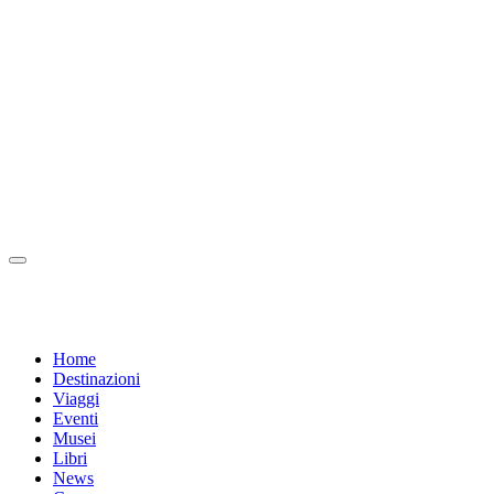
Home
Destinazioni
Viaggi
Eventi
Musei
Libri
News