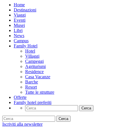
Home
Destinazioni
Viaggi
Eventi
Musei
Libri
News
Campus
Family Hotel
Hotel
Villaggi
Campeggi
Agriturismi
Residence
Casa Vacanze
Barche
Resort
Tutte le strutture
Offerte
Family hotel preferiti
Cerca
Cerca
Iscriviti alla newsletter