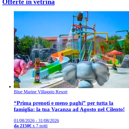
Offerte in vetrina
Blue Marine Villaggio Resort
“Prima prenoti e meno paghi” per tutta la
famiglia: la tua Vacanza ad Agosto nel Cilento!
01/08/2026 - 31/08/2026
da 2150€
x 7 notti