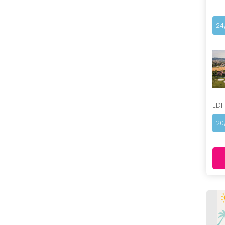
24
EDI
20