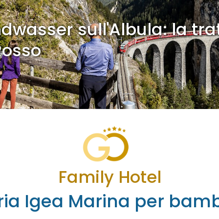
dwasser sull'Albula: la tra
Rosso
Family Hotel
aria Igea Marina per bamb