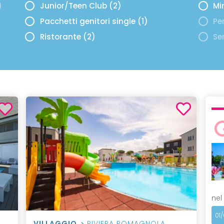
)
Junior/Teen Club (2)
Mi
Pacchetti genitori single (1)
Per
Ristorante (2)
Se
nel
01
VILLAGGIO
RIVIERA ROMAGNOLA
,