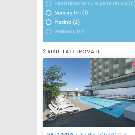
Direttamente sulle piste da sci (0
Nursery 0-1 (1)
Piscina (2)
Wellness (0)
2 RISULTATI TROVATI
VILLAGGIO
RIVIERA ROMAGNOLA
,