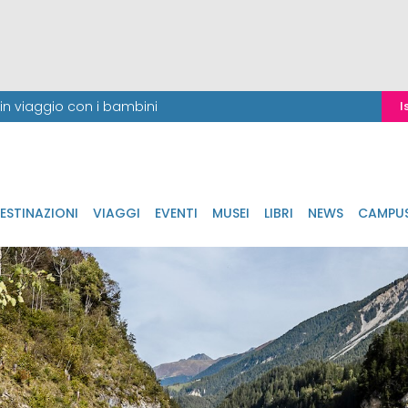
i in viaggio con i bambini
I
ESTINAZIONI
VIAGGI
EVENTI
MUSEI
LIBRI
NEWS
CAMPU