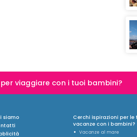
e per viaggiare con i tuoi bambini?
i siamo
Cerchi ispirazioni per le
vacanze con i bambini?
ntatti
Vacanze al mare
bblicità