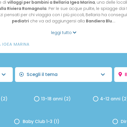
e di
villaggi per bambini a Bellaria Igea Marina
, una delle loca
lla Riviera Romagnola
. Per le sue acque pulite, le spiagge dai
izi pensati per chi viaggia con i più piccoli, Bellaria ha consegu
pediatri
che va ad aggiungersi alla
Bandiera Blu
.…
leggi tutto
A IGEA MARINA
Scegli il tema
B
 (2)
13-18 anni (2)
4-12 anni (2
Baby Club 1-3 (1)
Di