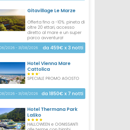
Gitavillage Le Marze
Offerta fino a -10%: pineta di
oltre 20 ettari, accesso
diretto al mare e un super
parco avventura!
da 459€
x 3 notti
/06/2026 - 31/08/2026
Hotel Vienna Mare
Cattolica
S
SPECIALE PROMO AGOSTO
da 1850€
x 7 notti
/08/2026 - 31/08/2026
Hotel Thermana Park
Laško
HALLOWEEN e OGNISSANTI
alle terme con bimbi