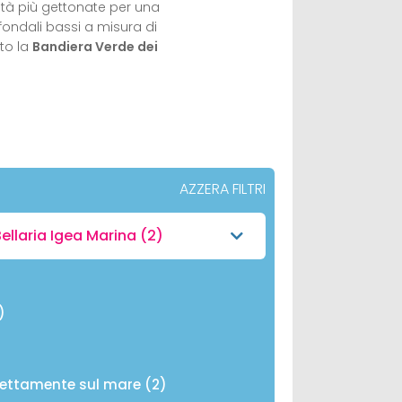
lità più gettonate per una
 fondali bassi a misura di
ito la
Bandiera Verde dei
AZZERA FILTRI
ellaria Igea Marina
(2)
)
rettamente sul mare (2)