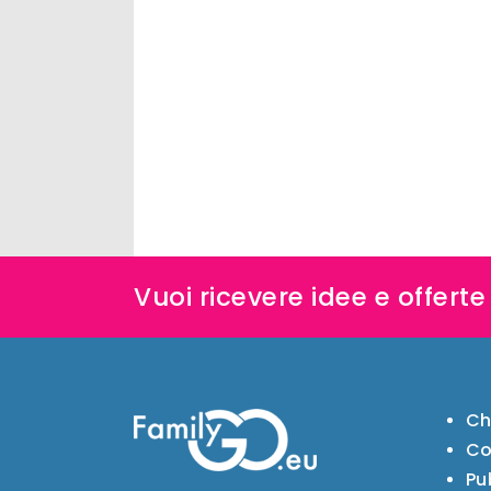
Vuoi ricevere idee e offert
Ch
Co
Pu