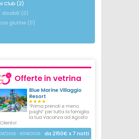
ni Club (2)
 disabili (0)
nza glutine (0)
Offerte in vetrina
Blue Marine Villaggio
Resort
“Prima prenoti e meno
paghi” per tutta la famiglia:
la tua Vacanza ad Agosto
 Cilento!
da 2150€
x 7 notti
/08/2026 - 31/08/2026