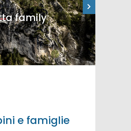
tta family
ini e famiglie