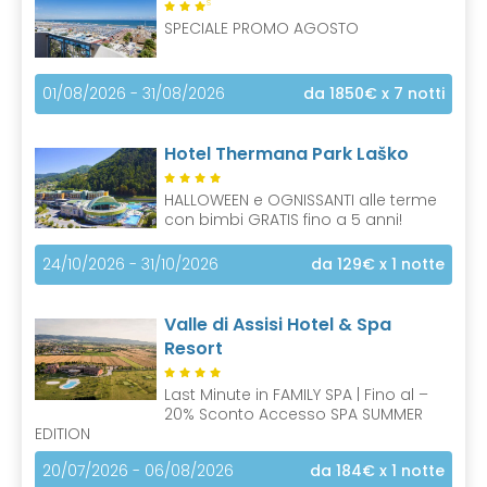
S
SPECIALE PROMO AGOSTO
01/08/2026 - 31/08/2026
da 1850€
x 7 notti
Hotel Thermana Park Laško
HALLOWEEN e OGNISSANTI alle terme
con bimbi GRATIS fino a 5 anni!
24/10/2026 - 31/10/2026
da 129€
x 1 notte
Valle di Assisi Hotel & Spa
Resort
Last Minute in FAMILY SPA | Fino al –
20% Sconto Accesso SPA SUMMER
EDITION
20/07/2026 - 06/08/2026
da 184€
x 1 notte