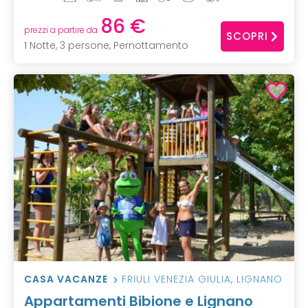
86 €
prezzi a partire da
SCOPRI
1 Notte, 3 persone, Pernottamento
CASA VACANZE
FRIULI VENEZIA GIULIA
,
LIGNANO
Appartamenti Bibione e Lignano