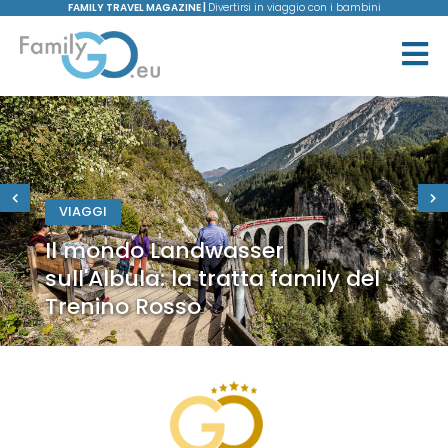
FAMILY TRAVEL MAGAZINE |
Divertirsi in viaggio con i bambini
VIAGGI
Il mondo Landwasser
sull'Albula: la tratta family del
Trenino Rosso